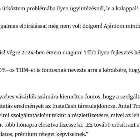
ütköztem problémába ilyen ügyintézésnél, le a kalappal! :
galmas elbírálással még nem volt dolgom! Ajánlom minden
is! Végre 2024-ben érzem magam! Több ilyen fejlesztés ké
0%-os THM-et is fontosnak nevezte arra a kérdésére, hogy
webes vásárlók számára kiemelten fontos, hogy a szolgálta
kutatás eredményeit az InstaCash társtulajdonosa. Antal T
 szolgáltatásként tekint a részletfizetésre, mivel az leh
több hónapra elosztva fizesse ki. „Ez tovább erősíti azt a
datos, prémium réteget képviselnek.”