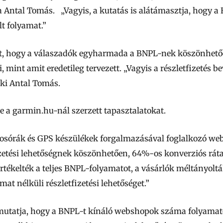
a Antal Tomás. „Vagyis, a kutatás is alátámasztja, hogy 
lt folyamat.”
ített, hogy a válaszadók egyharmada a BNPL-nek köszönhe
 mint amit eredetileg tervezett. „Vagyis a részletfizetés b
 ki Antal Tomás.
e a garmin.hu-nál szerzett tapasztalatokat.
okosórák és GPS készülékek forgalmazásával foglalkozó w
fizetési lehetőségnek köszönhetően, 64%-os konverziós ráta
rtékelték a teljes BNPL-folyamatot, a vásárlók méltányoltá
at nélküli részletfizetési lehetőséget.”
t mutatja, hogy a BNPL-t kínáló webshopok száma folyamat