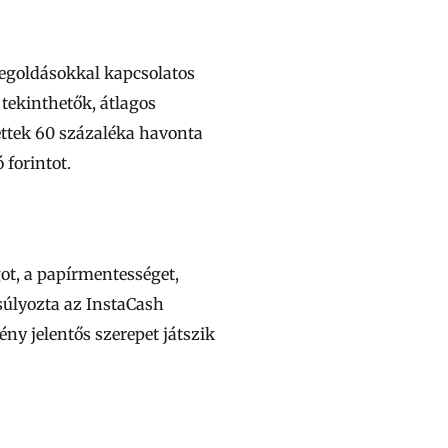
megoldásokkal kapcsolatos
ekinthetők, átlagos
ettek 60 százaléka havonta
 forintot.
ot, a papírmentességet,
súlyozta az InstaCash
ény jelentős szerepet játszik