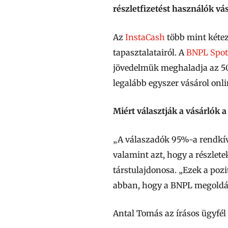
részletfizetést használók vás
Az
InstaCash
több mint kétez
tapasztalatairól. A
BNPL Spot
jövedelmük meghaladja az 500
legalább egyszer vásárol onlin
Miért választják a vásárlók 
„A válaszadók 95%-a rendkívü
valamint azt, hogy a részlet
társtulajdonosa. „Ezek a pozi
abban, hogy a BNPL megoldá
Antal Tomás az írásos ügyfél 