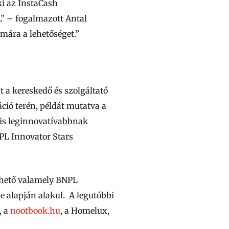
ki az InstaCash
L” – fogalmazott Antal
ámára a lehetőséget.”
 a kereskedő és szolgáltató
ció terén, példát mutatva a
 is leginnovatívabbnak
NPL Innovator Stars
rhető valamely BNPL
le alapján alakul. A legutóbbi
, a
nootbook.hu
, a Homelux,