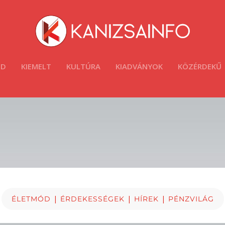
ÓD
KIEMELT
KULTÚRA
KIADVÁNYOK
KÖZÉRDEKŰ
|
|
|
ÉLETMÓD
ÉRDEKESSÉGEK
HÍREK
PÉNZVILÁG