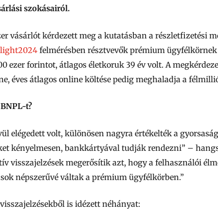
árlási szokásairól.
er vásárlót kérdezett meg a kutatásban a részletfizetési 
light2024
felmérésben résztvevők prémium ügyfélkörnek t
 ezer forintot, átlagos életkoruk 39 év volt. A megkérdez
e, éves átlagos online költése pedig meghaladja a félmillió
a BNPL-t?
l elégedett volt, különösen nagyra értékelték a gyorsaság
eket kényelmesen, bankkártyával tudják rendezni” – hang
tív visszajelzések megerősítik azt, hogy a felhasználói élm
sok népszerűvé váltak a prémium ügyfélkörben.”
visszajelzésekből is idézett néhányat: