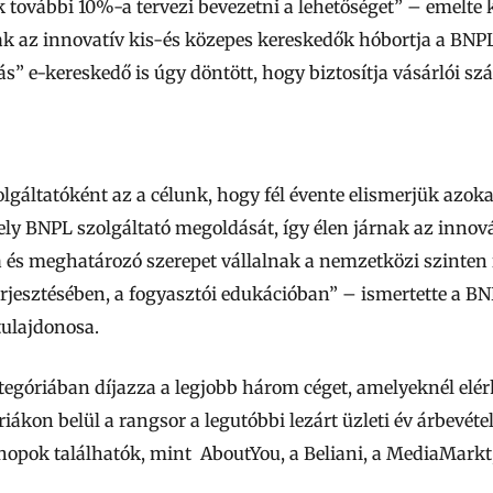
 további 10%-a tervezi bevezetni a lehetőséget” – emelte 
k az innovatív kis-és közepes kereskedők hóbortja a BNP
” e-kereskedő is úgy döntött, hogy biztosítja vásárlói sz
gáltatóként az a célunk, hogy fél évente elismerjük azokat
ely BNPL szolgáltató megoldását, így élen járnak az innová
a és meghatározó szerepet vállalnak a nemzetközi szinten
erjesztésében, a fogyasztói edukációban” – ismertette a B
tulajdonosa.
tegóriában díjazza a legjobb három céget, amelyeknél elé
riákon belül a rangsor a legutóbbi lezárt üzleti év árbevéte
hopok találhatók, mint AboutYou, a Beliani, a MediaMarkt