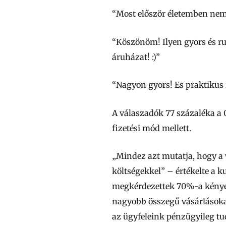
“Most először életemben nem 
“Köszönöm! Ilyen gyors és ru
áruházat! :)”
“Nagyon gyors! Es praktikus 
A válaszadók 77 százaléka a 
fizetési mód mellett.
„Mindez azt mutatja, hogy a 
költségekkel” – értékelte a 
megkérdezettek 70%-a kényelmi
nagyobb összegű vásárlásokat 
az ügyfeleink pénzügyileg tu