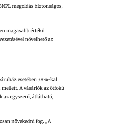
a BNPL megoldás biztonságos,
tően magasabb értékű
evezetésével növelhető az
ebáruház esetében 38%-kal
 mellett. A vásárlók az ötfokú
k az egyszerű, átlátható,
osan növekedni fog. „A