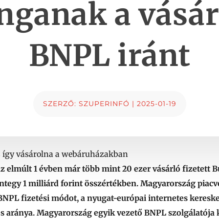
nganak a vásár
BNPL iránt
SZERZŐ:
SZUPERINFÓ
|
2025-01-19
is így vásárolna a webáruházakban
az elmúlt 1 évben már több mint 20 ezer vásárló fizetett
integy 1 milliárd forint összértékben. Magyarország pia
 BNPL fizetési módot, a nyugat-európai internetes keres
tés aránya. Magyarország egyik vezető BNPL szolgálatója ké