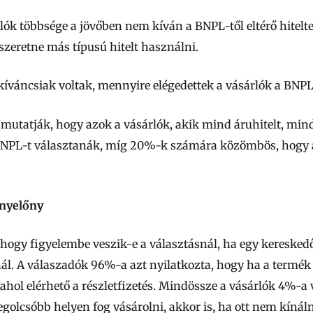
lók többsége a jövőben nem kíván a BNPL-től eltérő hitel
szeretne más típusú hitelt használni.
kíváncsiak voltak, mennyire elégedettek a vásárlók a BNPL
utatják, hogy azok a vásárlók, akik mind áruhitelt, min
NPL-t választanák, míg 20%-k számára közömbös, hogy á
enyelőny
hogy figyelembe veszik-e a választásnál, ha egy kereskedő
ínál. A válaszadók 96%-a azt nyilatkozta, hogy ha a termék
ahol elérhető a részletfizetés. Mindössze a vásárlók 4%-a 
 legolcsóbb helyen fog vásárolni, akkor is, ha ott nem kín