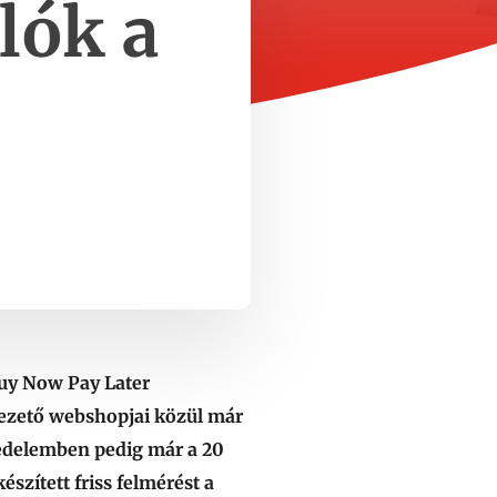
lók a
 Buy Now Pay Later
cvezető webshopjai közül már
kedelemben pedig már a 20
szített friss felmérést a