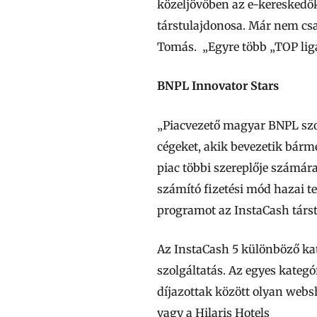
közeljövőben az e-kereskedők
társtulajdonosa. Már nem csa
Tomás. „Egyre több „TOP ligás
BNPL Innovator Stars
„Piacvezető magyar BNPL szol
cégeket, akik bevezetik bárm
piac többi szereplője számár
számító fizetési mód hazai t
programot az InstaCash társ
Az InstaCash 5 különböző ka
szolgáltatás. Az egyes kategó
díjazottak között olyan webs
vagy a Hilaris Hotels