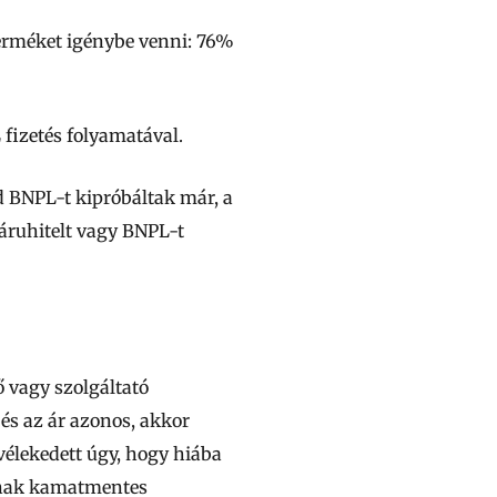
terméket igénybe venni: 76%
 fizetés folyamatával.
d BNPL-t kipróbáltak már, a
ruhitelt vagy BNPL-t
 vagy szolgáltató
 és az ár azonos, akkor
vélekedett úgy, hogy hiába
álnak kamatmentes