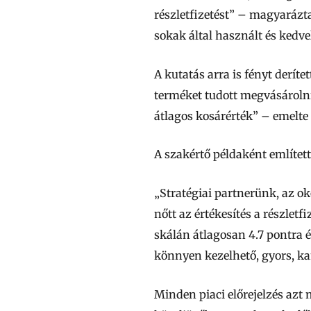
részletfizetést” – magyarázt
sokak által használt és kedve
A kutatás arra is fényt der
terméket tudott megvásárolni,
átlagos kosárérték” – emelte
A szakértő példaként említett
„Stratégiai partnerünk, az 
nőtt az értékesítés a részlet
skálán átlagosan 4.7 pontra é
könnyen kezelhető, gyors, kam
Minden piaci előrejelzés az