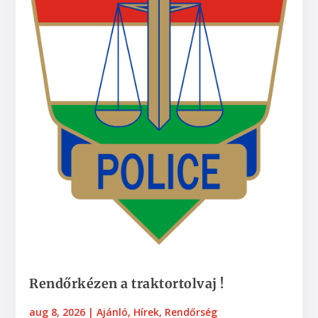
Rendőrkézen a traktortolvaj !
aug 8, 2026
|
Ajánló
,
Hírek
,
Rendőrség