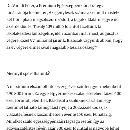
Dr. Váradi Péter, a Prémium Egészségpénztár stratégiai
tanácsadója kiemelte:
„Az igénylések száma az elmúlt másfél-
két hónapban megsokszorozódott, a tagok oldaláról egyre nő
az érdeklődés. Tavaly 109 millió forintot fizettünk ki
iskolakezdési költségekre, idén azonban már most, augusztus
végére közel 97 milliónál járunk. Biztosak vagyunk abban, hogy
az év végére ennél jóval magasabb lesz az összeg.”
Mennyit spórolhatunk?
A maximum elszámolható összeg éves szinten gyermekenként
290 800 forint. Ez egy kétgyermekes család esetében közel 600
ezer forintot jelenthet. Ráadásul a szülőknek az állam egy
szemmel látható támogatást nyújt a 20 százalékos szja-
visszatérítésnek köszönhetően évente 150 ezer Ft határig.
Mindkét szülő egészségpénztári tagsága esetén így az
adóvisszatérítés révén akár 300 ezer forinttal is nagyobb lehet