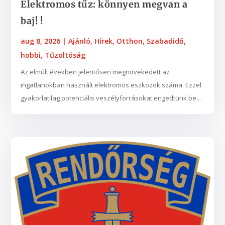
Elektromos tűz: könnyen megvan a
baj! !
aug 8, 2026
|
Ajánló
,
Hírek
,
Otthon
,
Szabadidő,
hobbi
,
Tűzoltóság
Az elmúlt években jelentősen megnövekedett az
ingatlanokban használt elektromos eszközök száma. Ezzel
gyakorlatilag potenciális veszélyforrásokat engedtünk be...