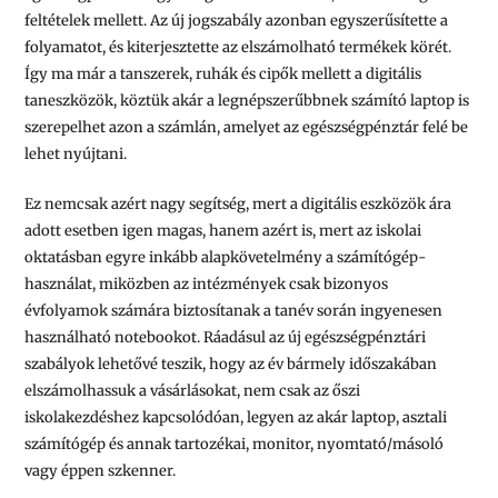
feltételek mellett. Az új jogszabály azonban egyszerűsítette a
folyamatot, és kiterjesztette az elszámolható termékek körét.
Így ma már a tanszerek, ruhák és cipők mellett a digitális
taneszközök, köztük akár a legnépszerűbbnek számító laptop is
szerepelhet azon a számlán, amelyet az egészségpénztár felé be
lehet nyújtani.
Ez nemcsak azért nagy segítség, mert a digitális eszközök ára
adott esetben igen magas, hanem azért is, mert az iskolai
oktatásban egyre inkább alapkövetelmény a számítógép-
használat, miközben az intézmények csak bizonyos
évfolyamok számára biztosítanak a tanév során ingyenesen
használható notebookot. Ráadásul az új egészségpénztári
szabályok lehetővé teszik, hogy az év bármely időszakában
elszámolhassuk a vásárlásokat, nem csak az őszi
iskolakezdéshez kapcsolódóan, legyen az akár laptop, asztali
számítógép és annak tartozékai, monitor, nyomtató/másoló
vagy éppen szkenner.