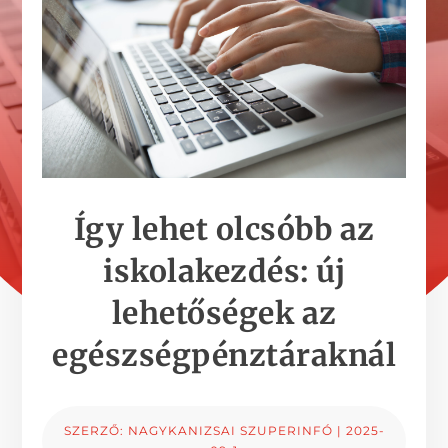
Így lehet olcsóbb az
iskolakezdés: új
lehetőségek az
egészségpénztáraknál
SZERZŐ:
NAGYKANIZSAI SZUPERINFÓ
|
2025-