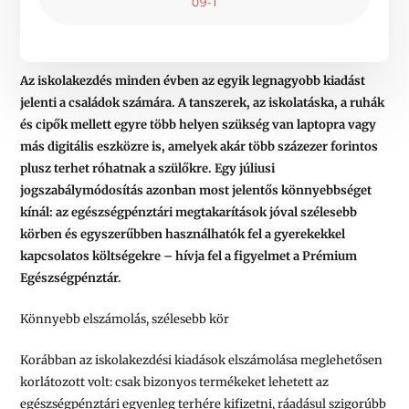
09-1
Az iskolakezdés minden évben az egyik legnagyobb kiadást
jelenti a családok számára. A tanszerek, az iskolatáska, a ruhák
és cipők mellett egyre több helyen szükség van laptopra vagy
más digitális eszközre is, amelyek akár több százezer forintos
plusz terhet róhatnak a szülőkre. Egy júliusi
jogszabálymódosítás azonban most jelentős könnyebbséget
kínál: az egészségpénztári megtakarítások jóval szélesebb
körben és egyszerűbben használhatók fel a gyerekekkel
kapcsolatos költségekre – hívja fel a figyelmet a Prémium
Egészségpénztár.
Könnyebb elszámolás, szélesebb kör
Korábban az iskolakezdési kiadások elszámolása meglehetősen
korlátozott volt: csak bizonyos termékeket lehetett az
egészségpénztári egyenleg terhére kifizetni, ráadásul szigorúbb