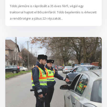
Több járműre is rápróbált a 35 éves férfi, végül egy
traktorral hajtott el Bőszénfáról. Több bejelentés is érkezett
a rendőrségre a július 22-i éjszakát...