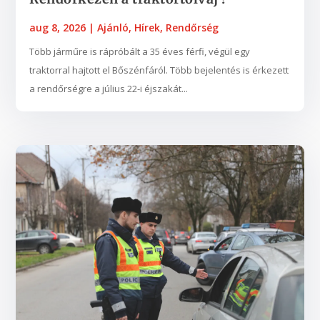
aug 8, 2026
|
Ajánló
,
Hírek
,
Rendőrség
Több járműre is rápróbált a 35 éves férfi, végül egy
traktorral hajtott el Bőszénfáról. Több bejelentés is érkezett
a rendőrségre a július 22-i éjszakát...