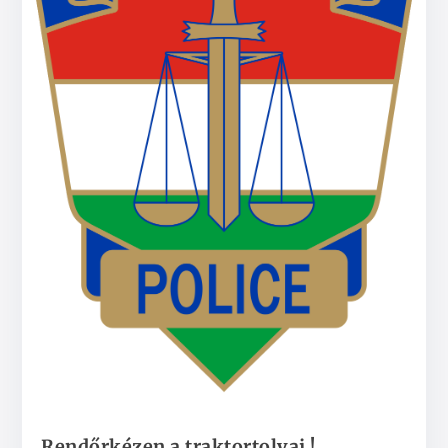
Rendőrkézen a traktortolvaj !