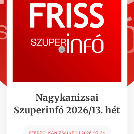
Nagykanizsai
Szuperinfó 2026/13. hét
SZERZŐ:
KANIZSAINFÓ
|
2026-03-24