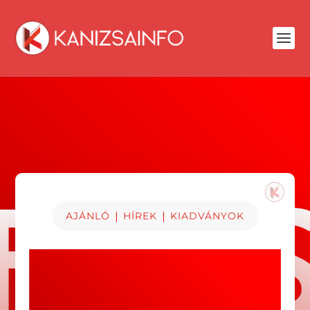
|
|
AJÁNLÓ
HÍREK
KIADVÁNYOK