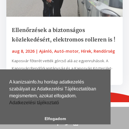
Ellenőrzések a biztonságos
közlekedésért, elektromos rolleren is !
aug 8, 2026
|
Ajánló
,
Autó-motor
,
Hírek
,
Rendőrség
Kaposvár főterét vették górcső alá az egyenruhások. A
Kaposvári Rendőrkapitányság és a Kaposvári Közterület-
felügyelet munkatársai augusztus 3-án...
A kanizsainfo.hu honlap adatkezelés
szabályait az Adatkezelési Tájékoztatóban
megismertem, azokat elfogadom.
Adatkezelési tájékoztató
© 2026
| Grafika és kivitelezés
DinoDinelli
Elfogadom