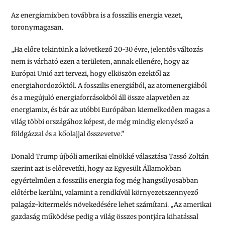
Az energiamixben továbbra is a fosszilis energia vezet,
toronymagasan.
„Ha előre tekintünk a következő 20-30 évre, jelentős változás
nem is várható ezen a területen, annak ellenére, hogy az
Európai Unió azt tervezi, hogy elköszön ezektől az
energiahordozóktól. A fosszilis energiából, az atomenergiából
és a megújuló energiaforrásokból áll össze alapvetően az
energiamix, és bár az utóbbi Európában kiemelkedően magas a
világ többi országához képest, de még mindig elenyésző a
földgázzal és a kőolajjal összevetve.”
Donald Trump újbóli amerikai elnökké választása Tassó Zoltán
szerint azt is előrevetíti, hogy az Egyesült Államokban
egyértelműen a fosszilis energia fog még hangsúlyosabban
előtérbe kerülni, valamint a rendkívül környezetszennyező
palagáz-kitermelés növekedésére lehet számítani. „Az amerikai
gazdaság működése pedig a világ összes pontjára kihatással