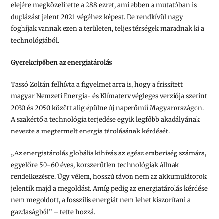
elejére megközelítette a 288 ezret, ami ebben a mutatóban is
duplázást jelent 2021 végéhez képest. De rendkívül nagy
foghíjak vannak ezen a területen, teljes térségek maradnak ki a
technológiából.
Gyerekcipőben az energiatárolás
Tassó Zoltán felhívta a figyelmet arra is, hogy a frissített
magyar Nemzeti Energia- és Klímaterv végleges verziója szerint
2030 és 2050 között alig épülne új naperőmű Magyarországon.
A szakértő a technológia terjedése egyik legfőbb akadályának
nevezte a megtermelt energia tárolásának kérdését.
„Az energiatárolás globális kihívás az egész emberiség számára,
egyelőre 50-60 éves, korszerűtlen technológiák állnak
rendelkezésre. Úgy vélem, hosszú távon nem az akkumulátorok
jelentik majd a megoldást. Amíg pedig az energiatárolás kérdése
nem megoldott, a fosszilis energiát nem lehet kiszorítani a
gazdaságból” – tette hozzá.