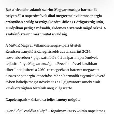
Bár a hivatalos adatok szerint Magyarország a harmadik
helyen áll a naperőművek által megtermelt villamosenergia
arányában a világ országai között Chile és Görögország után,
Európában pedig a második, érdemes a számok mögé nézni. A
szakértő szerint mást mutat a valóság.
A MAVIR Magyar Villamosenergia-ipari Átviteli
Rendszerirányító ZRt. legfrissebb adatai szerint 2024.
novemberében 4 gigawatt fölé nőtt az ipari naperőművek
teljesítménye Magyarországon. Ezzel hat évvel korábban
sikerült teljesíteni a 2030-ra megcélzott hatezer megawatt
összes napenergia kapacitást. Már a harmadik egymást követő
évben haladja meg a növekedés az 1 gigawatott, amely csak
kevés országban történik meg világszerte.
Napelempark – óriások a teljesítmény mögött
„Rendkívül csalóka a kép” – fogalmaz Tassó Zoltán napelemes