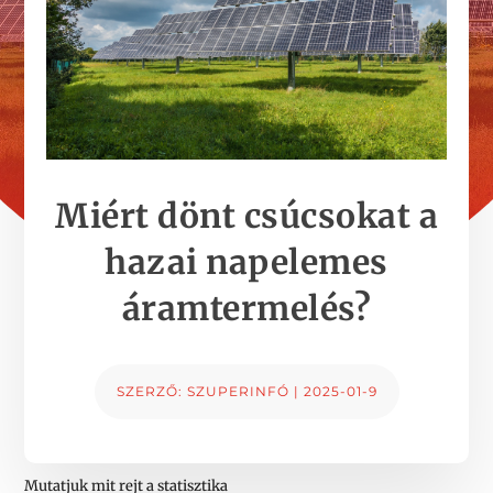
Miért dönt csúcsokat a
hazai napelemes
áramtermelés?
SZERZŐ:
SZUPERINFÓ
|
2025-01-9
Mutatjuk mit rejt a statisztika