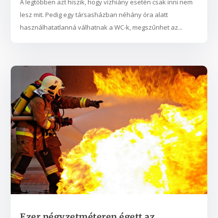
A legtöbben azt hiszik, hogy vízhiány esetén csak inni nem
lesz mit. Pedig egy társasházban néhány óra alatt
használhatatlanná válhatnak a WC-k, megszűnhet az...
Ezer négyzetméteren égett az