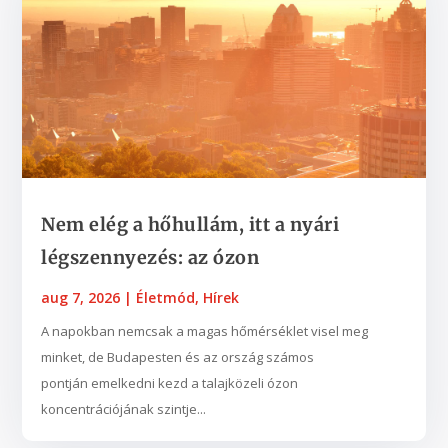
Nem elég a hőhullám, itt a nyári
légszennyezés: az ózon
aug 7, 2026
|
Életmód
,
Hírek
A napokban nemcsak a magas hőmérséklet visel meg
minket, de Budapesten és az ország számos
pontján emelkedni kezd a talajközeli ózon
koncentrációjának szintje...