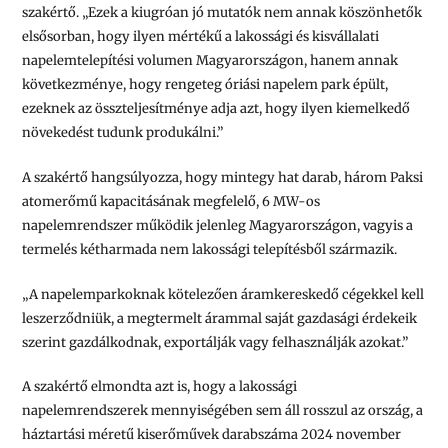
szakértő. „Ezek a kiugróan jó mutatók nem annak köszönhetők
elsősorban, hogy ilyen mértékű a lakossági és kisvállalati
napelemtelepítési volumen Magyarországon, hanem annak
következménye, hogy rengeteg óriási napelem park épült,
ezeknek az összteljesítménye adja azt, hogy ilyen kiemelkedő
növekedést tudunk produkálni.”
A szakértő hangsúlyozza, hogy mintegy hat darab, három Paksi
atomerőmű kapacitásának megfelelő, 6 MW-os
napelemrendszer működik jelenleg Magyarországon, vagyis a
termelés kétharmada nem lakossági telepítésből származik.
„A napelemparkoknak kötelezően áramkereskedő cégekkel kell
leszerződniük, a megtermelt árammal saját gazdasági érdekeik
szerint gazdálkodnak, exportálják vagy felhasználják azokat.”
A szakértő elmondta azt is, hogy a lakossági
napelemrendszerek mennyiségében sem áll rosszul az ország, a
háztartási méretű kiserőművek darabszáma 2024 november