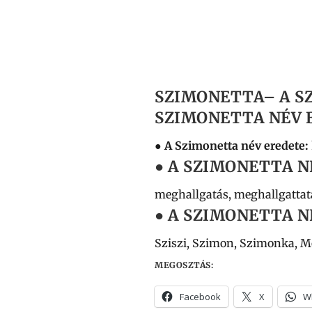
SZIMONETTA
– A S
SZIMONETTA NÉV B
● A Szimonetta név eredete:
● A SZIMONETTA N
meghallgatás, meghallgattatá
● A SZIMONETTA N
Sziszi, Szimon, Szimonka, Mo
MEGOSZTÁS:
Facebook
X
W