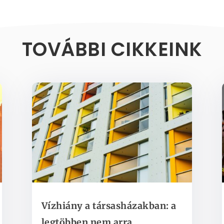
TOVÁBBI CIKKEINK
Vízhiány a társasházakban: a
legtöbben nem arra