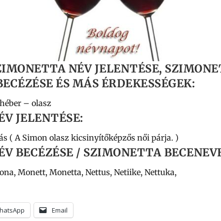
ZIMONETTA NÉV JELENTÉSE, SZIMONE
ECÉZÉSE ÉS MÁS ÉRDEKESSÉGEK:
héber – olasz
ÉV JELENTÉSE:
s ( A Simon olasz kicsinyítőképzős női párja. )
ÉV BECÉZÉSE / SZIMONETTA BECENEVE
na, Monett, Monetta, Nettus, Netiike, Nettuka,
hatsApp
Email