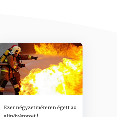
Ezer négyzetméteren égett az
aljnövényzet !