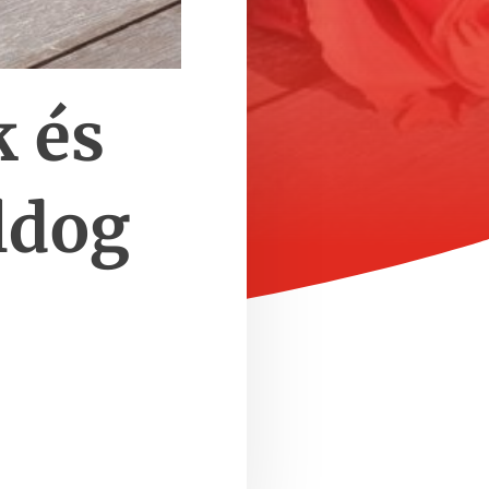
 és
ldog