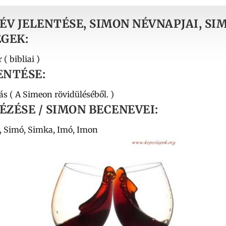
ÉV JELENTÉSE, SIMON NÉVNAPJAI, SI
GEK:
 ( bibliai )
ENTÉSE:
s ( A Simeon rövidüléséből. )
ÉZÉSE / SIMON BECENEVEI:
, Simó, Simka, Imó, Imon