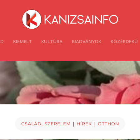
ÓD
KIEMELT
KULTÚRA
KIADVÁNYOK
KÖZÉRDEKŰ
|
|
CSALÁD, SZERELEM
HÍREK
OTTHON