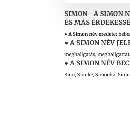
SIMON
– A SIMON N
ÉS MÁS ÉRDEKESSÉ
● A Simon név eredete:
héber
● A SIMON NÉV JEL
meghallgatás, meghallgattatá
● A SIMON NÉV BEC
Simi, Simike, Simonka, Simu