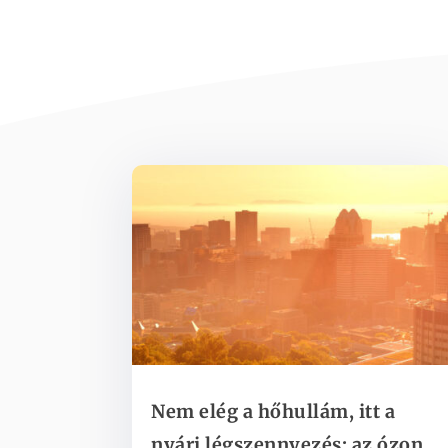
Nem elég a hőhullám, itt a
nyári légszennyezés: az ózon