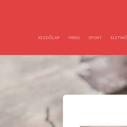
KEZDŐLAP
HÍREK
SPORT
ÉLETM