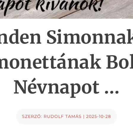
nden Simonnak
monettának Bo
Névnapot …
SZERZŐ:
RUDOLF TAMÁS
|
2025-10-28