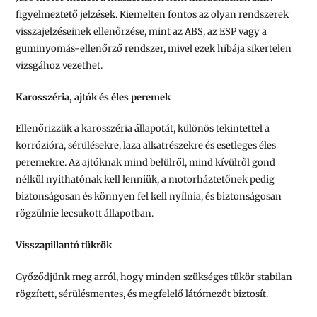
figyelmeztető jelzések. Kiemelten fontos az olyan rendszerek
visszajelzéseinek ellenőrzése, mint az ABS, az ESP vagy a
guminyomás-ellenőrző rendszer, mivel ezek hibája sikertelen
vizsgához vezethet.
Karosszéria, ajtók és éles peremek
Ellenőrizzük a karosszéria állapotát, különös tekintettel a
korrózióra, sérülésekre, laza alkatrészekre és esetleges éles
peremekre. Az ajtóknak mind belülről, mind kívülről gond
nélkül nyithatónak kell lenniük, a motorháztetőnek pedig
biztonságosan és könnyen fel kell nyílnia, és biztonságosan
rögzülnie lecsukott állapotban.
Visszapillantó tükrök
Győződjünk meg arról, hogy minden szükséges tükör stabilan
rögzített, sérülésmentes, és megfelelő látómezőt biztosít.