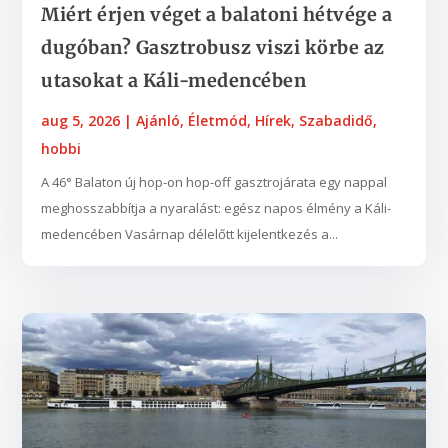
Miért érjen véget a balatoni hétvége a
dugóban? Gasztrobusz viszi körbe az
utasokat a Káli-medencében
aug 5, 2026
|
Ajánló
,
Életmód
,
Hírek
,
Szabadidő,
hobbi
A 46° Balaton új hop-on hop-off gasztrojárata egy nappal
meghosszabbítja a nyaralást: egész napos élmény a Káli-
medencében Vasárnap délelőtt kijelentkezés a...