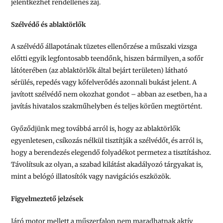
jelentkezhet rendellenes zaj.
Szélvédő és ablaktörlők
A szélvédő állapotának tüzetes ellenőrzése a műszaki vizsga
előtti egyik legfontosabb teendőnk, hiszen bármilyen, a sofőr
látóterében (az ablaktörlők által bejárt területen) látható
sérülés, repedés vagy kőfelverődés azonnali bukást jelent. A
javított szélvédő nem okozhat gondot – abban az esetben, ha a
javítás hivatalos szakműhelyben és teljes körűen megtörtént.
Győződjünk meg továbbá arról is, hogy az ablaktörlők
egyenletesen, csíkozás nélkül tisztítják a szélvédőt, és arról is,
hogy a berendezés elegendő folyadékot permetez a tisztításhoz.
Távolítsuk az olyan, a szabad kilátást akadályozó tárgyakat is,
mint a belógó illatosítók vagy navigációs eszközök.
Figyelmeztető jelzések
Járó motor mellett a műszerfalon nem maradhatnak aktív