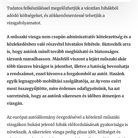
Tudatos felkészüléssel megelőzhetjük a váratlan hibákból
adódó költségeket, és zökkenőmentessé tehetjük a
vizsgafolyamatot.
A műszaki vizsga nem csupán adminisztratív kötelezettség és a
közlekedésben való részvétel hivatalos feltétele. Biztosíték arra
is, hogy autónk minél tovább megbízható és biztonságos
társunk maradhasson. Másfelől viszont a lejárt műszaki akár
több tízezres bírságot is jelenthet, illetve a hatóság bevonhatja
a rendszámot, ezzel kivonva a forgalomból az autót. Hazánk
egyik legnagyobb mobilitási szolgáltatója, az Ayvens ezért
most összegyűjtötte, mire érdemes odafigyelnünk, ha azt
szeretnénk, hogy az autónk sikeresen és időben átmenjen a
vizsgán.
Az európai autóállomány öregedésével a kötelező műszaki
vizsgákon bukást jelentő hibák előfordulásának gyakorisága is
növekszik. A sikertelen vizsga pedig plusz időt, költséget és