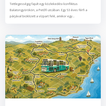
Tettlegességig fajult egy közlekedési konfliktus
Balatongyörökön, a Petőfi utcában. Egy 53 éves férfi a
párjával biciklizett a vízpart felé, amikor egy...