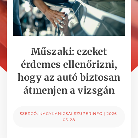
Műszaki: ezeket
érdemes ellenőrizni,
hogy az autó biztosan
átmenjen a vizsgán
SZERZŐ:
NAGYKANIZSAI SZUPERINFÓ
|
2026-
05-28