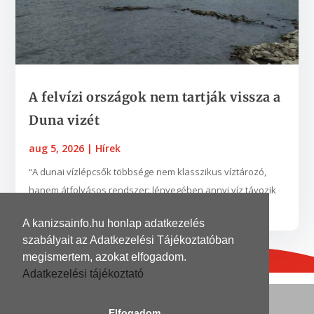
A felvízi országok nem tartják vissza a
Duna vizét
aug 5, 2026
|
Hírek
“A dunai vízlépcsők többsége nem klasszikus víztározó,
hanem átfolyásos rendszer: lényegében annyi víz távozik
belőlük, amennyi beérkezik. Kis vízhozam idején...
A kanizsainfo.hu honlap adatkezelés
szabályait az Adatkezelési Tájékoztatóban
megismertem, azokat elfogadom.
Adatkezelési tájékoztató
© 2026
| Grafika és kivitelezés
DinoDinelli
Elfogadom