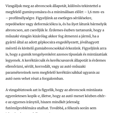
Vizsgáljuk meg az abroncsok állapotát, különös tekintettel a
megfelelő guminyomásra és a minimálisan előírt – 1,6 mm-es
– profilmélységre. Figyeljünk az esetleges sérülésekre,
repedésekre vagy deformációkra is, és ha ilyet látunk bármelyik
abroncson, azt cseréljük le. Érdemes észben tartanunk, hogy a
műszaki vizsgán kizárólag akkor fog átmenni a jármű, ha a
gyártó által az adott gépkocsira engedélyezett, jóváhagyott
méretű és kivitelű gumiabroncsokkal érkezünk. Figyeljünk arra
is, hogy a gumik tengelyenként azonos típusúak és mintázatúak
legyenek. A keréktárcsák és kerékcsavarok állapotát is érdemes
ellenőrizni, sérült, korrodált, vagy az autó műszaki
paramétereinek nem megfelelő keréktárcsákkal ugyanis az
autó nem vehet részt a forgalomban.
A vizsgabiztosok azt is figyelik, hogy az abroncsok mintázata
egyenletesen kopik-e, illetve, hogy az autó menet közben eltér-
e az egyenes iránytól, hiszen mindkét jelenség
futóműproblémára utalhat. Továbbá, a fékezés során sem