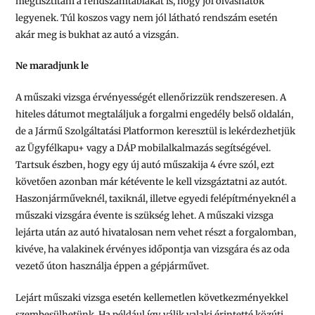
megtisztítani a rendszámtáblákat is, hogy jól olvashatók
legyenek. Túl koszos vagy nem jól látható rendszám esetén
akár meg is bukhat az autó a vizsgán.
Ne maradjunk le
A műszaki vizsga érvényességét ellenőrizzük rendszeresen. A
hiteles dátumot megtaláljuk a forgalmi engedély belső oldalán,
de a Jármű Szolgáltatási Platformon keresztül is lekérdezhetjük
az Ügyfélkapu+ vagy a DÁP mobilalkalmazás segítségével.
Tartsuk észben, hogy egy új autó műszakija 4 évre szól, ezt
követően azonban már kétévente le kell vizsgáztatni az autót.
Haszonjárműveknél, taxiknál, illetve egyedi felépítményeknél a
műszaki vizsgára évente is szükség lehet. A műszaki vizsga
lejárta után az autó hivatalosan nem vehet részt a forgalomban,
kivéve, ha valakinek érvényes időpontja van vizsgára és az oda
vezető úton használja éppen a gépjárművet.
Lejárt műszaki vizsga esetén kellemetlen következményekkel
szembesülhetünk. Ha például így válik valaki érintetté közúti