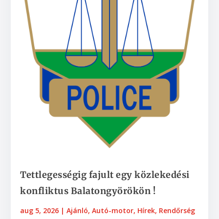
Tettlegességig fajult egy közlekedési
konfliktus Balatongyörökön !
aug 5, 2026
|
Ajánló
,
Autó-motor
,
Hírek
,
Rendőrség