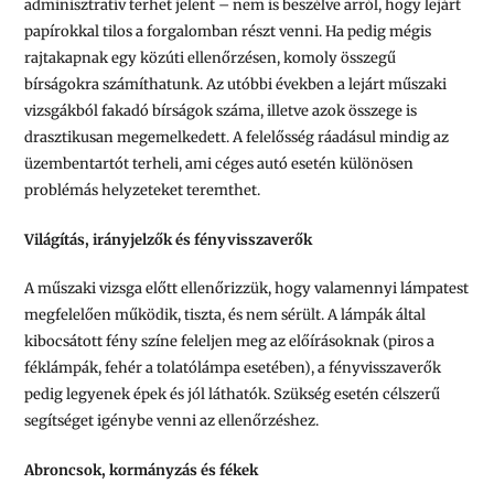
adminisztratív terhet jelent – nem is beszélve arról, hogy lejárt
papírokkal tilos a forgalomban részt venni. Ha pedig mégis
rajtakapnak egy közúti ellenőrzésen, komoly összegű
bírságokra számíthatunk. Az utóbbi években a lejárt műszaki
vizsgákból fakadó bírságok száma, illetve azok összege is
drasztikusan megemelkedett. A felelősség ráadásul mindig az
üzembentartót terheli, ami céges autó esetén különösen
problémás helyzeteket teremthet.
Világítás, irányjelzők és fényvisszaverők
A műszaki vizsga előtt ellenőrizzük, hogy valamennyi lámpatest
megfelelően működik, tiszta, és nem sérült. A lámpák által
kibocsátott fény színe feleljen meg az előírásoknak (piros a
féklámpák, fehér a tolatólámpa esetében), a fényvisszaverők
pedig legyenek épek és jól láthatók. Szükség esetén célszerű
segítséget igénybe venni az ellenőrzéshez.
Abroncsok, kormányzás és fékek