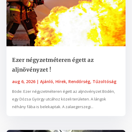
Ezer négyzetméteren égett az
aljnövényzet !
aug 6, 2026
|
Ajánló
,
Hírek
,
Rendőrség
,
Tűzoltóság
Böde: Ezer négyzetméteren égett az aljnövényzet Bödén,
egy Dózsa György utcához közeli területen. A lángok
néhány fába is belekaptak. A zalaegerszegi...