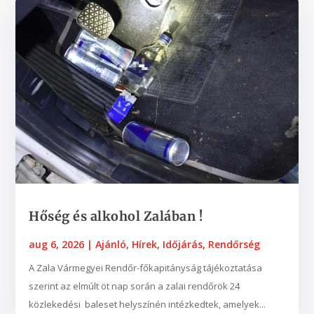
Hőség és alkohol Zalában !
aug 6, 2026
|
Ajánló
,
Hírek
,
Időjárás
,
Rendőrség
A Zala Vármegyei Rendőr-főkapitányság tájékoztatása
szerint az elmúlt öt nap során a zalai rendőrök 24
közlekedési baleset helyszínén intézkedtek, amelyek...