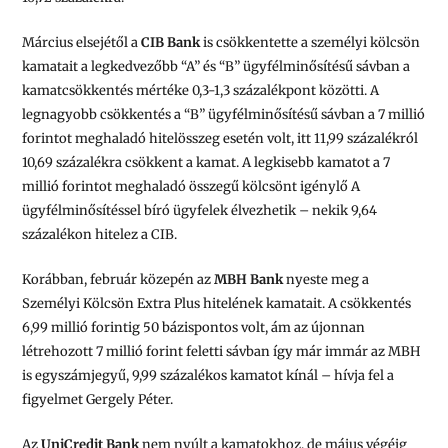
Március elsejétől a
CIB Bank
is csökkentette a személyi kölcsön
kamatait a legkedvezőbb “A” és “B” ügyfélminősítésű sávban a
kamatcsökkentés mértéke 0,3-1,3 százalékpont közötti. A
legnagyobb csökkentés a “B” ügyfélminősítésű sávban a 7 millió
forintot meghaladó hitelösszeg esetén volt, itt 11,99 százalékról
10,69 százalékra csökkent a kamat. A legkisebb kamatot a 7
millió forintot meghaladó összegű kölcsönt igénylő A
ügyfélminősítéssel bíró ügyfelek élvezhetik – nekik 9,64
százalékon hitelez a CIB.
Korábban, február közepén az
MBH Bank
nyeste meg a
Személyi Kölcsön Extra Plus hitelének kamatait. A csökkentés
6,99 millió forintig 50 bázispontos volt, ám az újonnan
létrehozott 7 millió forint feletti sávban így már immár az MBH
is egyszámjegyű, 9,99 százalékos kamatot kínál – hívja fel a
figyelmet Gergely Péter.
Az
UniCredit Bank
nem nyúlt a kamatokhoz, de május végéig