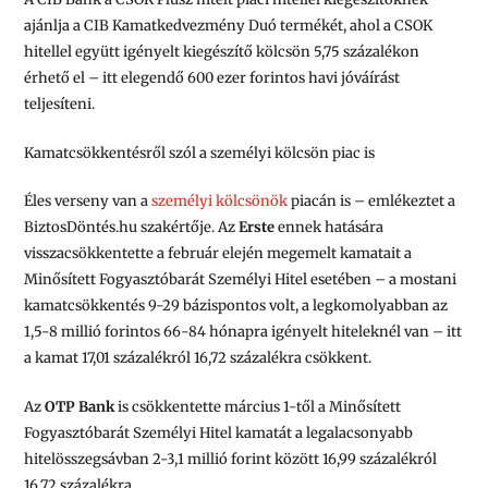
ajánlja a CIB Kamatkedvezmény Duó termékét, ahol a CSOK
hitellel együtt igényelt kiegészítő kölcsön 5,75 százalékon
érhető el – itt elegendő 600 ezer forintos havi jóváírást
teljesíteni.
Kamatcsökkentésről szól a személyi kölcsön piac is
Éles verseny van a
személyi kölcsönök
piacán is – emlékeztet a
BiztosDöntés.hu szakértője. Az
Erste
ennek hatására
visszacsökkentette a február elején megemelt kamatait a
Minősített Fogyasztóbarát Személyi Hitel esetében – a mostani
kamatcsökkentés 9-29 bázispontos volt, a legkomolyabban az
1,5-8 millió forintos 66-84 hónapra igényelt hiteleknél van – itt
a kamat 17,01 százalékról 16,72 százalékra csökkent.
Az
OTP Bank
is csökkentette március 1-től a Minősített
Fogyasztóbarát Személyi Hitel kamatát a legalacsonyabb
hitelösszegsávban 2-3,1 millió forint között 16,99 százalékról
16,72 százalékra.