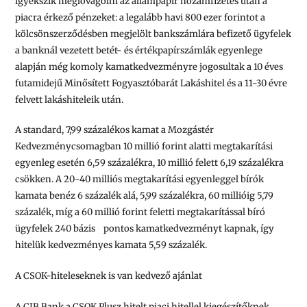
igyekszik meglovagolni az állampapír hozamfizetés után a
piacra érkező pénzeket: a legalább havi 800 ezer forintot a
kölcsönszerződésben megjelölt bankszámlára befizető ügyfelek
a banknál vezetett betét- és értékpapírszámlák egyenlege
alapján még komoly kamatkedvezményre jogosultak a 10 éves
futamidejű Minősített Fogyasztóbarát Lakáshitel és a 11-30 évre
felvett lakáshiteleik után.
A standard, 7,99 százalékos kamat a Mozgástér
Kedvezménycsomagban 10 millió forint alatti megtakarítási
egyenleg esetén 6,59 százalékra, 10 millió felett 6,19 százalékra
csökken. A 20-40 milliós megtakarítási egyenleggel bírók
kamata benéz 6 százalék alá, 5,99 százalékra, 60 millióig 5,79
százalék, míg a 60 millió forint feletti megtakarítással bíró
ügyfelek 240 bázis pontos kamatkedvezményt kapnak, így
hitelük kedvezményes kamata 5,59 százalék.
A CSOK-hiteleseknek is van kedvező ajánlat
A CIB Bank a CSOK Plusz hitelt piaci hitellel kiegészítőknek