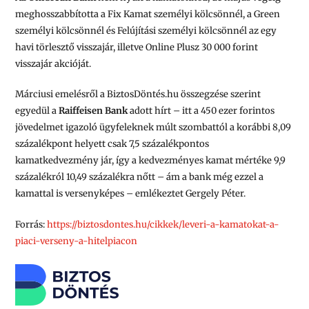
meghosszabbította a Fix Kamat személyi kölcsönnél, a Green
személyi kölcsönnél és Felújítási személyi kölcsönnél az egy
havi törlesztő visszajár, illetve Online Plusz 30 000 forint
visszajár akcióját.
Márciusi emelésről a BiztosDöntés.hu összegzése szerint
egyedül a
Raiffeisen Bank
adott hírt – itt a 450 ezer forintos
jövedelmet igazoló ügyfeleknek múlt szombattól a korábbi 8,09
százalékpont helyett csak 7,5 százalékpontos
kamatkedvezmény jár, így a kedvezményes kamat mértéke 9,9
százalékról 10,49 százalékra nőtt – ám a bank még ezzel a
kamattal is versenyképes – emlékeztet Gergely Péter.
Forrás:
https://biztosdontes.hu/cikkek/leveri-a-kamatokat-a-
piaci-verseny-a-hitelpiacon