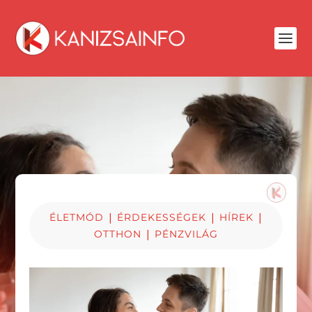
|
|
|
ÉLETMÓD
ÉRDEKESSÉGEK
HÍREK
|
OTTHON
PÉNZVILÁG