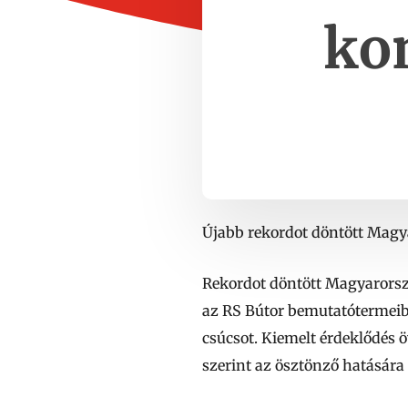
kon
Újabb rekordot döntött Mag
Rekordot döntött Magyarorszá
az RS Bútor bemutatótermeibe
csúcsot. Kiemelt érdeklődés 
szerint az ösztönző hatásár