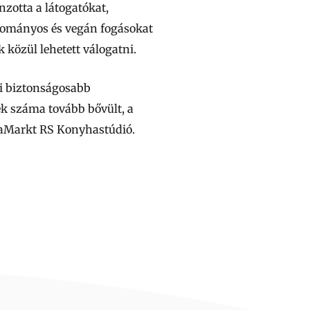
nzotta a látogatókat,
yományos és vegán fogásokat
 közül lehetett válogatni.
ti biztonságosabb
ek száma tovább bővült, a
diaMarkt RS Konyhastúdió.