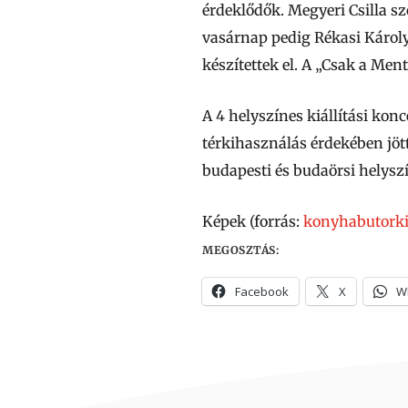
érdeklődők. Megyeri Csilla s
vasárnap pedig Rékasi Károl
készítettek el. A „Csak a Men
A 4 helyszínes kiállítási kon
térkihasználás érdekében jöt
budapesti és budaörsi helysz
Képek (forrás:
konyhabutorkia
MEGOSZTÁS:
Facebook
X
W