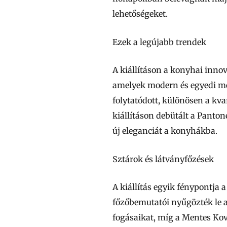
lehetőségeket.
Ezek a legújabb trendek
A kiállításon a konyhai inno
amelyek modern és egyedi me
folytatódott, különösen a kv
kiállításon debütált a Panto
új eleganciát a konyhákba.
Sztárok és látványfőzések
A kiállítás egyik fénypontja 
főzőbemutatói nyűgözték le a
fogásaikat, míg a Mentes Kov