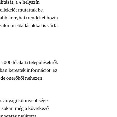
tását, a 4 helyszín
ollekciót mutattak be,
jabb konyhai trendeket hozta
zakmai előadásokkal is várta
000 fő alatti településekről.
ban kerestek információt. Ez
, de önerőből nehezen
tős anyagi könnyebbséget
ra sokan még a következő
mogatás nyújtotta