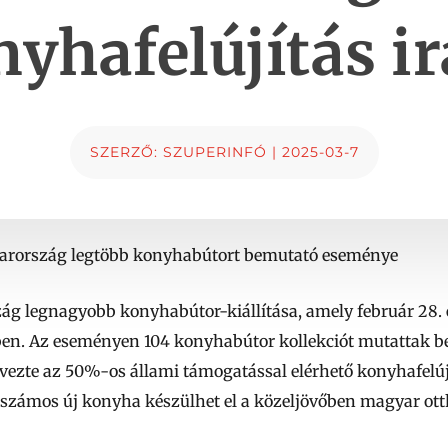
yhafelújítás i
SZERZŐ:
SZUPERINFÓ
|
2025-03-7
yarország legtöbb konyhabútort bemutató eseménye
g legnagyobb konyhabútor-kiállítása, amely február 28. és
n. Az eseményen 104 konyhabútor kollekciót mutattak be,
övezte az 50%-os állami támogatással elérhető konyhafelúj
a számos új konyha készülhet el a közeljövőben magyar ot