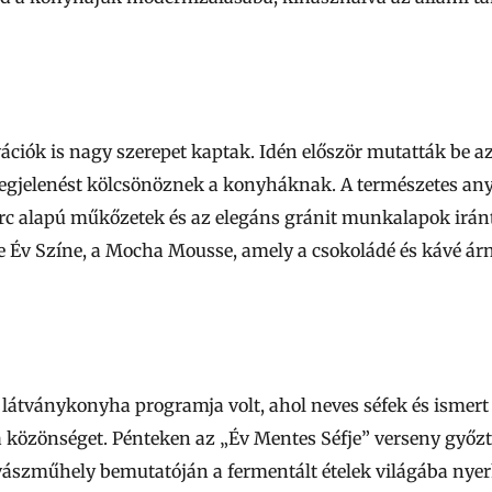
vációk is nagy szerepet kaptak. Idén először mutatták be a
gjelenést kölcsönöznek a konyháknak. A természetes any
arc alapú műkőzetek és az elegáns gránit munkalapok iránt
ne Év Színe, a Mocha Mousse, amely a csokoládé és kávé á
a látványkonyha programja volt, ahol neves séfek és ismer
 közönséget. Pénteken az „Év Mentes Séfje” verseny győzte
ászműhely bemutatóján a fermentált ételek világába nyerh