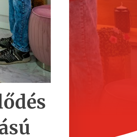
lődés
tású