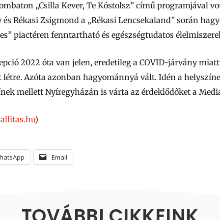
zombaton „Csilla Kever, Te Kóstolsz” című programjával vo
y és Rékasi Zsigmond a „Rékasi Lencsekaland” során hag
tes” piactéren fenntartható és egészségtudatos élelmiszerek
cepció 2022 óta van jelen, eredetileg a COVID-járvány miat
t létre. Azóta azonban hagyománnyá vált. Idén a helyszín
ínek mellett Nyíregyházán is várta az érdeklődőket a Me
llitas.
hu
)
hatsApp
Email
TOVÁBBI CIKKEINK