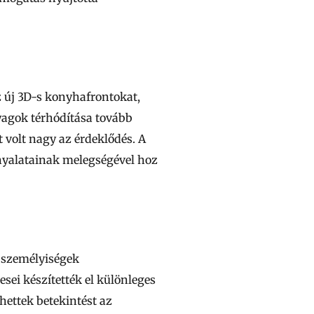
z új 3D-s konyhafrontokat,
agok térhódítása tovább
 volt nagy az érdeklődés. A
rnyalatainak melegségével hoz
t személyiségek
sei készítették el különleges
ettek betekintést az