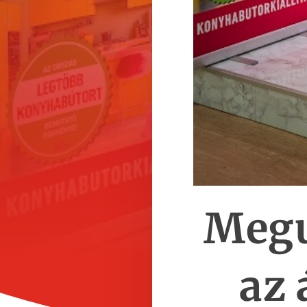
Megu
az 