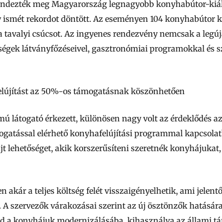
ndezték meg Magyarország legnagyobb konyhabútor-kiállí
y ismét rekordot döntött. Az eseményen 104 konyhabútor k
 a tavalyi csúcsot. Az ingyenes rendezvény nemcsak a legú
sségek látványfőzéseivel, gasztronómiai programokkal és s
lújítást az 50%-os támogatásnak köszönhetően
 látogató érkezett, különösen nagy volt az érdeklődés az 5
gatással elérhető konyhafelújítási programmal kapcsolat
 lehetőséget, akik korszerűsíteni szeretnék konyhájukat
akár a teljes költség felét visszaigényelhetik, ami jelen
. A szervezők várakozásai szerint az új ösztönzők hatásá
 a konyhájuk modernizálásába, kihasználva az állami tá