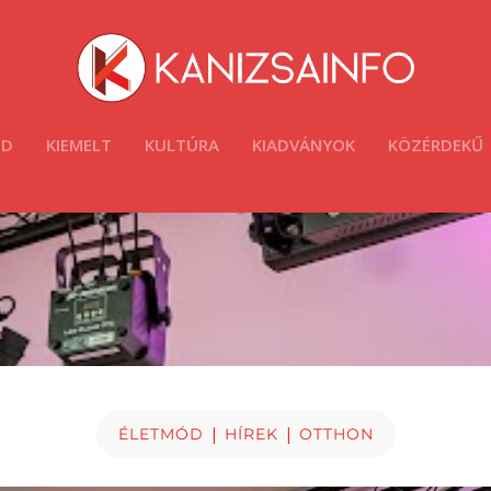
ÓD
KIEMELT
KULTÚRA
KIADVÁNYOK
KÖZÉRDEKŰ
|
|
ÉLETMÓD
HÍREK
OTTHON