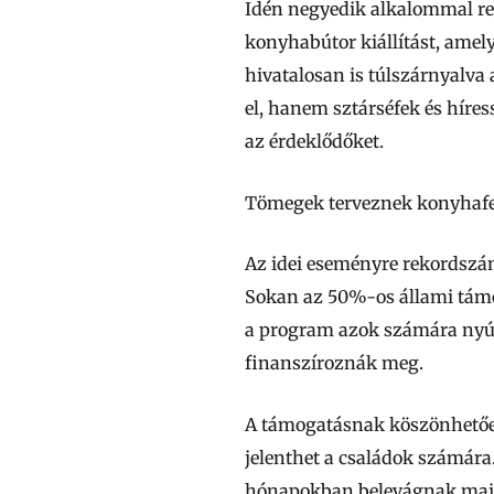
Idén negyedik alkalommal re
konyhabútor kiállítást, amel
hivatalosan is túlszárnyalva
el, hanem sztárséfek és híre
az érdeklődőket.
Tömegek terveznek konyhafe
Az idei eseményre rekordszámú
Sokan az 50%-os állami támo
a program azok számára nyújt
finanszíroznák meg.
A támogatásnak köszönhetően 
jelenthet a családok számára
hónapokban belevágnak majd