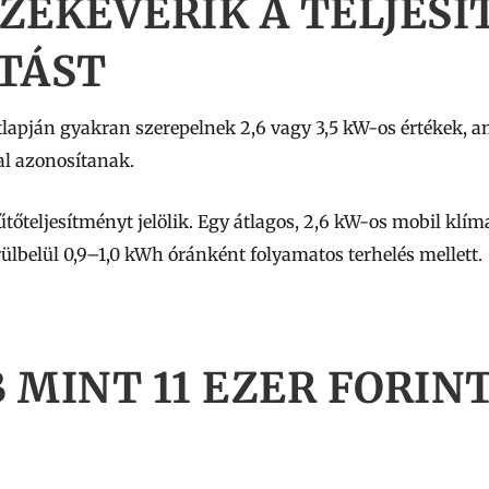
ZEKEVERIK A TELJES
TÁST
apján gyakran szerepelnek 2,6 vagy 3,5 kW-os értékek, a
al azonosítanak.
tőteljesítményt jelölik. Egy átlagos, 2,6 kW-os mobil klím
ülbelül 0,9–1,0 kWh óránként folyamatos terhelés mellett.
 MINT 11 EZER FORIN