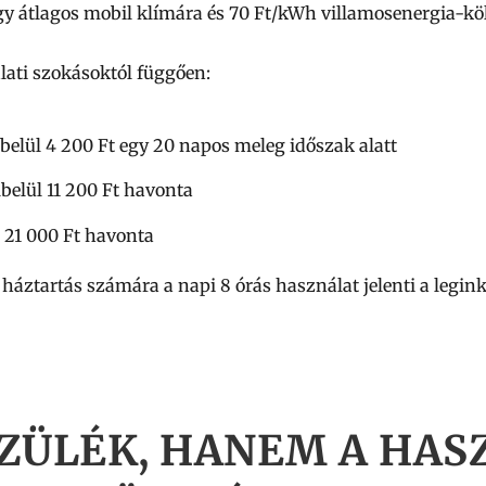
y átlagos mobil klímára és 70 Ft/kWh villamosenergia-köl
lati szokásoktól függően:
lbelül 4 200 Ft egy 20 napos meleg időszak alatt
lbelül 11 200 Ft havonta
r 21 000 Ft havonta
 háztartás számára a napi 8 órás használat jelenti a legin
ZÜLÉK, HANEM A HAS