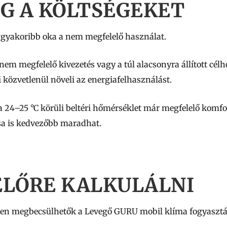
G A KÖLTSÉGEKET
ggyakoribb oka a nem megfelelő használat.
 nem megfelelő kivezetés vagy a túl alacsonyra állított cél
közvetlenül növeli az energiafelhasználást.
a 24–25 °C körüli beltéri hőmérséklet már megfelelő komfor
sa is kedvezőbb maradhat.
ELŐRE KALKULÁLNI
űen megbecsülhetők a Levegő GURU mobil klíma fogyasztás