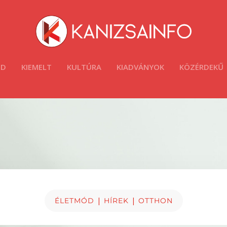
ÓD
KIEMELT
KULTÚRA
KIADVÁNYOK
KÖZÉRDEKŰ
|
|
ÉLETMÓD
HÍREK
OTTHON