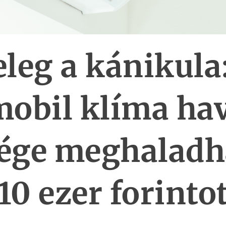
leg a kánikula
obil klíma ha
ége meghaladha
10 ezer forinto