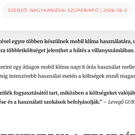
SZERZŐ:
NAGYKANIZSAI SZUPERINFÓ
|
2026-06-2
ével egyre többen készülnek mobil klíma használatára, 
ra többletköltséget jelenthet a hűtés a villanyszámlában.
rint egy átlagos mobil klíma napi 8 órás használat mellett
t, míg intenzívebb használat esetén a költségek ennél mag
zülék fogyasztásától tart, miközben a költségeket valójá
ése és a használati szokások befolyásolják.”
– Levegő GU