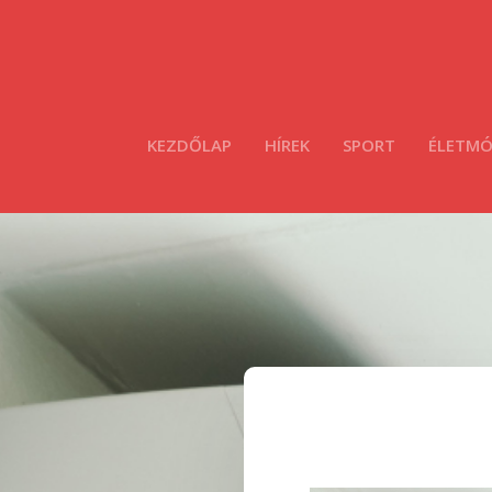
KEZDŐLAP
HÍREK
SPORT
ÉLETM