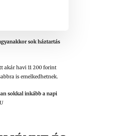
ugyanakkor sok háztartás
 akár havi 11 200 forint
asabbra is emelkedhetnek.
ban sokkal inkább a napi
RU