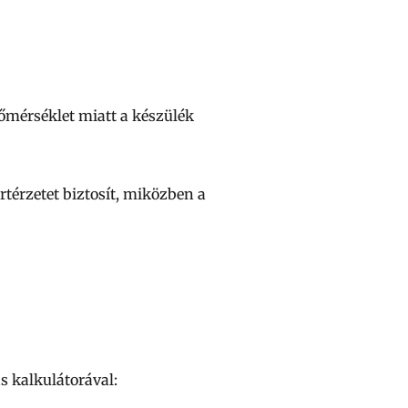
hőmérséklet miatt a készülék
térzetet biztosít, miközben a
 kalkulátorával: