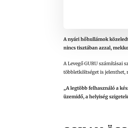
A nyári hőhullámok közeledt
nincs tisztában azzal, mekko
A Levegő GURU számításai sze
többletköltséget is jelenthe
„A legtöbb felhasználó a kés
üzemidő, a helyiség szigetel