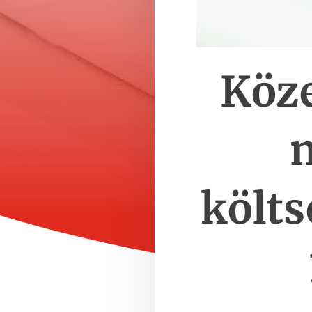
Köze
m
költs