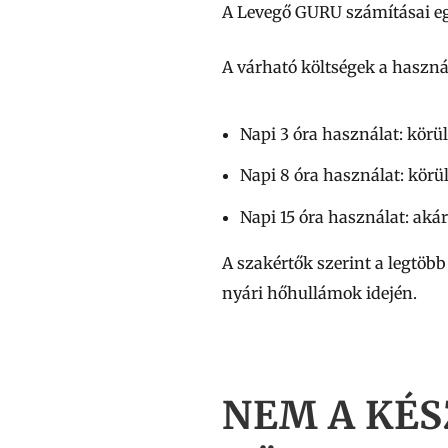
A Levegő GURU számításai eg
A várható költségek a haszná
Napi 3 óra használat: körü
Napi 8 óra használat: körü
Napi 15 óra használat: aká
A szakértők szerint a legtöbb
nyári hőhullámok idején.
NEM A KÉS