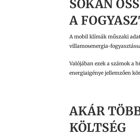
SOKAN ÖSS
A FOGYASZ
A mobil klímák műszaki adatl
villamosenergia-fogyasztáss
Valójában ezek a számok a hű
energiaigénye jellemzően kör
AKÁR TÖBB
KÖLTSÉG