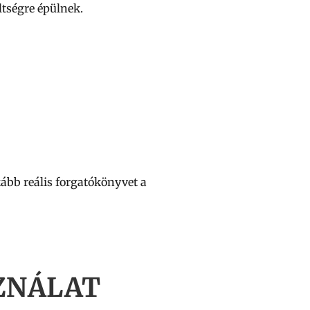
tségre épülnek.
kább reális forgatókönyvet a
ZNÁLAT