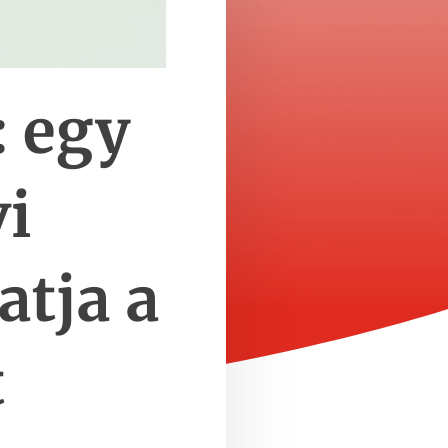
: egy
vi
tja a
t