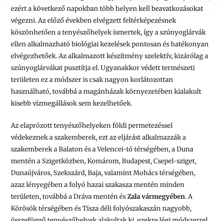
ezért a következő napokban több helyen kell beavatkozásokat
végezni. Az előző években elvégzett feltérképezésnek
köszönhetően a tenyészőhelyek ismertek, így a szúnyoglárvák
ellen alkalmazható biológiai kezelések pontosan és hatékonyan
elvégezhetőek. Az alkalmazott készítmény szelektív, kizárólag a
szúnyoglárvákat pusztítja el. Ugyanakkor védett természeti
területen ez a módszer is csak nagyon korlátozottan
használható, továbbá a magánházak környezetében kialakult
kisebb vízmegállások sem kezelhetőek.
Az elaprózott tenyészőhelyeken földi permetezéssel
védekeznek a szakemberek, ezt az eljárást alkalmazzák a
szakemberek a Balaton és a Velencei-tó térségében, a Duna
mentén a Szigetközben, Komárom, Budapest, Csepel-sziget,
Dunaújváros, Szekszárd, Baja, valamint Mohács térségében,
azaz lényegében a folyó hazai szakasza mentén minden
területen, továbbá a Dráva mentén és
Zala vármegyében
. A
Körösök térségében és Tisza déli folyószakaszán nagyobb,
összefüggő tenyészőhelyek alakultak ki, ezekre légi módszerrel