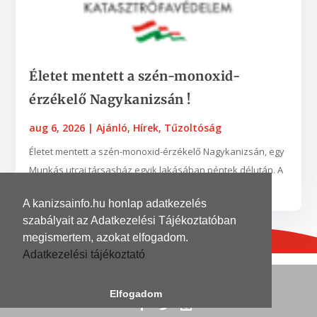
Életet mentett a szén-monoxid-
érzékelő Nagykanizsán !
aug 6, 2026
|
Ajánló
,
Hírek
,
Tűzoltóság
Életet mentett a szén-monoxid-érzékelő Nagykanizsán, egy
Munkás utcai társasház egyik lakásában péntek délután. A
készülék egy nyílt égésterű vízmelegítő...
A kanizsainfo.hu honlap adatkezelés
szabályait az Adatkezelési Tájékoztatóban
megismertem, azokat elfogadom.
Adatkezelési tájékoztató
© 2026
| Grafika és kivitelezés
DinoDinelli
Elfogadom