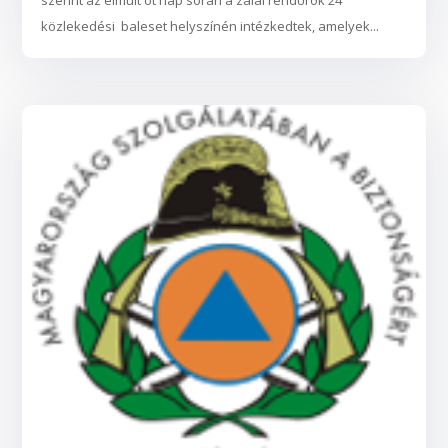
szerint az elmúlt öt nap során a zalai rendőrök 24
közlekedési baleset helyszínén intézkedtek, amelyek...