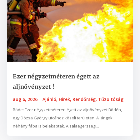
Ezer négyzetméteren égett az
aljnövényzet !
aug 6, 2026
|
Ajánló
,
Hírek
,
Rendőrség
,
Tűzoltóság
Böde: Ezer négyzetméteren égett az aljnövényzet Bödén,
egy Dózsa György utcához közeli területen. A lángok
néhány fába is belekaptak. A zalaegerszegi...