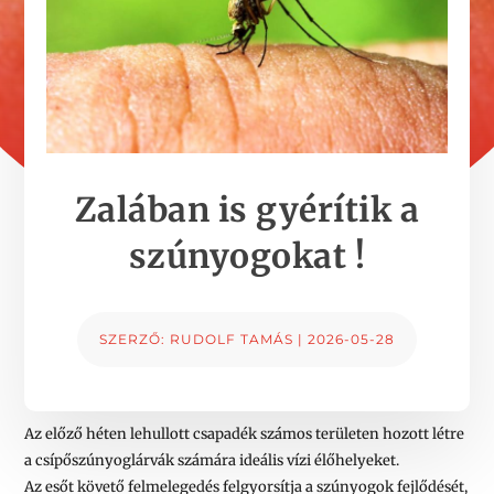
Zalában is gyérítik a
szúnyogokat !
SZERZŐ:
RUDOLF TAMÁS
|
2026-05-28
Az előző héten lehullott csapadék számos területen hozott létre
a csípőszúnyoglárvák számára ideális vízi élőhelyeket.
Az esőt követő felmelegedés felgyorsítja a szúnyogok fejlődését,