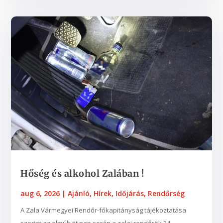
Hőség és alkohol Zalában !
aug 6, 2026
|
Ajánló
,
Hírek
,
Időjárás
,
Rendőrség
A Zala Vármegyei Rendőr-főkapitányság tájékoztatása