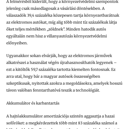
A felmérésből kiderült, hogy a környezetvédelmi szempontok
jelenleg csak másodlagosak a vásárlási döntésekben. A
válaszadók 39,4 százaléka közepesen tartja környezetbarátnak
az elektromos autókat, míg alig több mint tíz százalékuk látja
őket teljes mértékben „zöldnek”. Minden hatodik autós
egyáltalán nem hisz a villanyautózás környezetvédelmi
előnyeiben.
Ugyanakkor sokan elvárják, hogy az elektromos járművek
alkatrészei a használat végén újrahasznosíthatók legyenek –
ezt a kitöltők 59,7 százaléka tartotta kiemelten fontosnak. Ez
arra utal, hogy bár a magyar autósok összességében
szkeptikusak, nyitottak azokra a megoldásokra, amelyek hosszú
távon valóban fenntarthatóvá teszik a technológiát.
Akkumulátor és karbantartás
A hajtóakkumulátor amortizációja szintén aggasztja a hazai
sofőröket: a megkérdezettek több mint 83 százaléka számol a