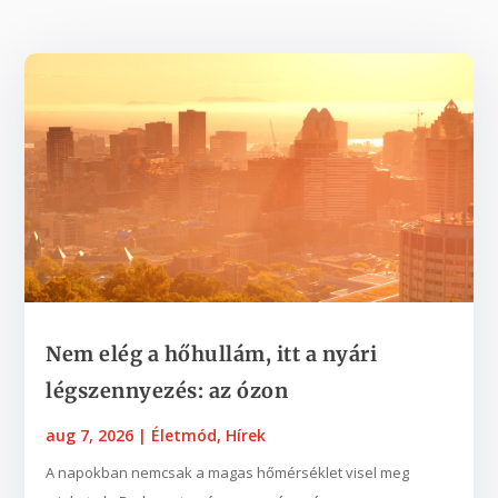
Nem elég a hőhullám, itt a nyári
légszennyezés: az ózon
aug 7, 2026
|
Életmód
,
Hírek
A napokban nemcsak a magas hőmérséklet visel meg