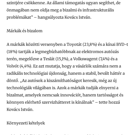
szintjére csökkenne. Az állami támogatás ugyan segíthet, de
önmagában nem oldja meg a bizalmi és infrastrukturális
problémákat” – hangsúlyozta Kovács István.
Márkák és bizalom
A márkák közötti versenyben a Toyotát (23,8%) és a kínai BYD-t
(18%) tartják a legmegbízhatóbbnak az elektromos autózás
terén, megelőzve a Teslát (15,1%), a Volkswagent (7,4%) és a
Volvót (4,4%). Ez azt mutatja, hogy a vásárlók számára nem a
radikális technológiai újdonság, hanem a stabil, bevált háttér a
döntő. „Az autósok a kiszámíthatóságot keresik, még az új
technológiák világában is. Azok a márkák tudják elnyerni a
bizalmat, amelyek nemcsak innovációt, hanem tartósságot és
könnyen elérhető szervizhátteret is kínálnak” – tette hozzá
Kovács István.
Környezeti kételyek