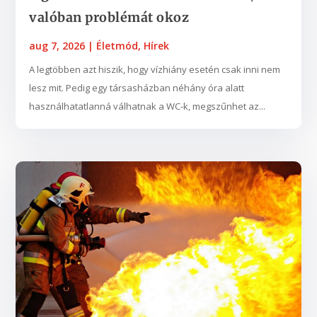
valóban problémát okoz
aug 7, 2026
|
Életmód
,
Hírek
A legtöbben azt hiszik, hogy vízhiány esetén csak inni nem
lesz mit. Pedig egy társasházban néhány óra alatt
használhatatlanná válhatnak a WC-k, megszűnhet az...