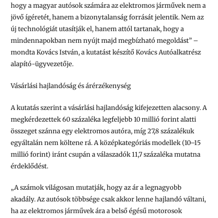
hogy a magyar autósok számára az elektromos járművek nem a
jövő ígéretét, hanem a bizonytalanság forrását jelentik. Nem az
új technológiát utasítják el, hanem attól tartanak, hogy a
mindennapokban nem nyújt majd megbízható megoldást” –
mondta Kovács István, a kutatást készítő Kovács Autóalkatrész
alapító-ügyvezetője.
Vásárlási hajlandóság és árérzékenység
A kutatás szerint a vásárlási hajlandóság kifejezetten alacsony. A
megkérdezettek 60 százaléka legfeljebb 10 millió forint alatti
összeget szánna egy elektromos autóra, míg 27,8 százalékuk
egyáltalán nem költene rá. A középkategóriás modellek (10–15
millió forint) iránt csupán a válaszadók 11,7 százaléka mutatna
érdeklődést.
„A számok világosan mutatják, hogy az ár a legnagyobb
akadály. Az autósok többsége csak akkor lenne hajlandó váltani,
ha az elektromos járművek ára a belső égésű motorosok