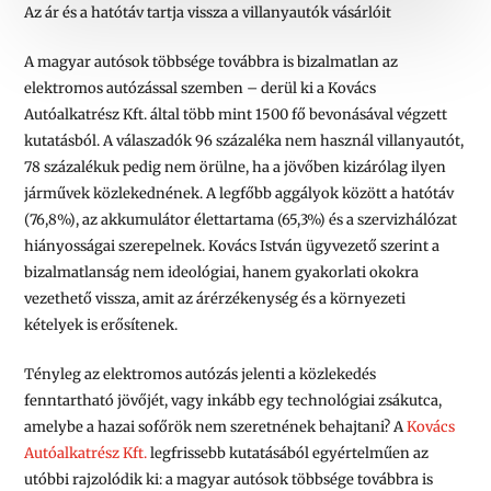
Az ár és a hatótáv tartja vissza a villanyautók vásárlóit
A magyar autósok többsége továbbra is bizalmatlan az
elektromos autózással szemben – derül ki a Kovács
Autóalkatrész Kft. által több mint 1500 fő bevonásával végzett
kutatásból. A válaszadók 96 százaléka nem használ villanyautót,
78 százalékuk pedig nem örülne, ha a jövőben kizárólag ilyen
járművek közlekednének. A legfőbb aggályok között a hatótáv
(76,8%), az akkumulátor élettartama (65,3%) és a szervizhálózat
hiányosságai szerepelnek. Kovács István ügyvezető szerint a
bizalmatlanság nem ideológiai, hanem gyakorlati okokra
vezethető vissza, amit az árérzékenység és a környezeti
kételyek is erősítenek.
Tényleg az elektromos autózás jelenti a közlekedés
fenntartható jövőjét, vagy inkább egy technológiai zsákutca,
amelybe a hazai sofőrök nem szeretnének behajtani? A
Kovács
Autóalkatrész Kft.
legfrissebb kutatásából egyértelműen az
utóbbi rajzolódik ki: a magyar autósok többsége továbbra is