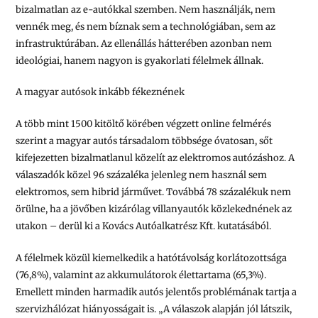
bizalmatlan az e-autókkal szemben. Nem használják, nem
vennék meg, és nem bíznak sem a technológiában, sem az
infrastruktúrában. Az ellenállás hátterében azonban nem
ideológiai, hanem nagyon is gyakorlati félelmek állnak.
A magyar autósok inkább fékeznének
A több mint 1500 kitöltő körében végzett online felmérés
szerint a magyar autós társadalom többsége óvatosan, sőt
kifejezetten bizalmatlanul közelít az elektromos autózáshoz. A
válaszadók közel 96 százaléka jelenleg nem használ sem
elektromos, sem hibrid járművet. Továbbá 78 százalékuk nem
örülne, ha a jövőben kizárólag villanyautók közlekednének az
utakon – derül ki a Kovács Autóalkatrész Kft. kutatásából.
A félelmek közül kiemelkedik a hatótávolság korlátozottsága
(76,8%), valamint az akkumulátorok élettartama (65,3%).
Emellett minden harmadik autós jelentős problémának tartja a
szervizhálózat hiányosságait is. „A válaszok alapján jól látszik,