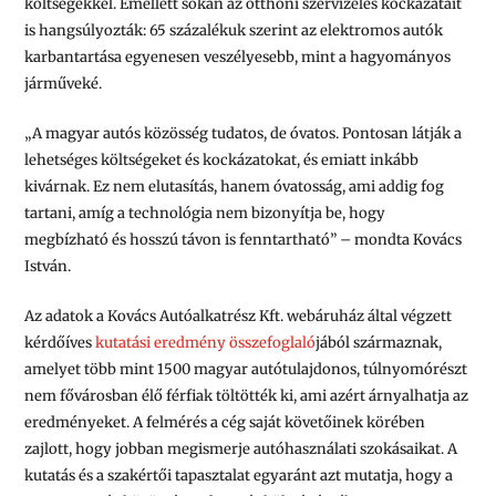
költségekkel. Emellett sokan az otthoni szervizelés kockázatait
is hangsúlyozták: 65 százalékuk szerint az elektromos autók
karbantartása egyenesen veszélyesebb, mint a hagyományos
járműveké.
„A magyar autós közösség tudatos, de óvatos. Pontosan látják a
lehetséges költségeket és kockázatokat, és emiatt inkább
kivárnak. Ez nem elutasítás, hanem óvatosság, ami addig fog
tartani, amíg a technológia nem bizonyítja be, hogy
megbízható és hosszú távon is fenntartható” – mondta Kovács
István.
Az adatok a Kovács Autóalkatrész Kft. webáruház által végzett
kérdőíves
kutatási eredmény összefoglaló
jából származnak,
amelyet több mint 1500 magyar autótulajdonos, túlnyomórészt
nem fővárosban élő férfiak töltötték ki, ami azért árnyalhatja az
eredményeket. A felmérés a cég saját követőinek körében
zajlott, hogy jobban megismerje autóhasználati szokásaikat. A
kutatás és a szakértői tapasztalat egyaránt azt mutatja, hogy a