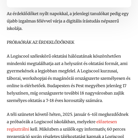
Az érdeklődőket nyílt napokkal, a jelenlegi tanulókat pedig egy
újabb izgalmas félévvel várja a digitális írástudás népszerű
iskolája.
PRÓBAÓRÁK AZ ÉRDEKLŐDŐKNEK
A Logiscool széleskörű oktatási hálózatának köszönhetően
mindenki megtalálhatja azt a helyszínt és oktatási formát, ami
gyermekének a legjobban megfelel. A Logiscool kurzusai,
táborai, workshopjai és magánórái országszerte személyesen és
online is elérhetőek. Budapesten és Pest megyében jelenleg 17
helyszínen, míg országszerte további 18 nagyvárosban zajlik
személyes oktatás a 7-18 éves korosztály számára.
A téli szünetet követő héten,
2025. január 6-tól megkezdődnek
a próbaórák
a Logiscool iskolákban, melyekre
előzetesen
regisztrálni
kell. Miközben a szülők egy informatív, 60 perces
prezentáció során részletes tájékoztatást kapnak a Logiscool