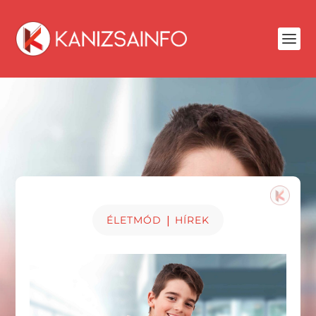
|
ÉLETMÓD
HÍREK