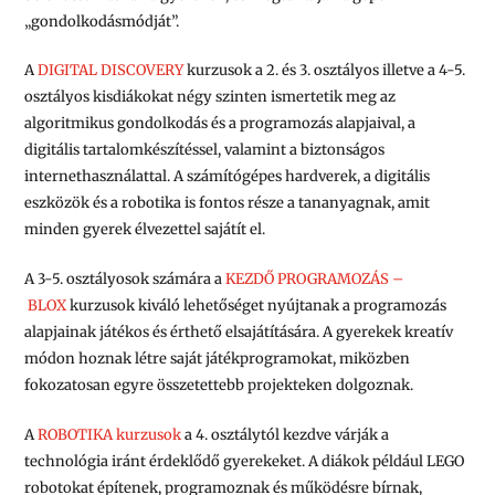
„gondolkodásmódját”.
A
DIGITAL DISCOVERY
kurzusok a 2. és 3. osztályos illetve a 4-5.
osztályos kisdiákokat négy szinten ismertetik meg az
algoritmikus gondolkodás és a programozás alapjaival, a
digitális tartalomkészítéssel, valamint a biztonságos
internethasználattal. A számítógépes hardverek, a digitális
eszközök és a robotika is fontos része a tananyagnak, amit
minden gyerek élvezettel sajátít el.
A 3-5. osztályosok számára a
KEZDŐ PROGRAMOZÁS –
BLOX
kurzusok kiváló lehetőséget nyújtanak a programozás
alapjainak játékos és érthető elsajátítására. A gyerekek kreatív
módon hoznak létre saját játékprogramokat, miközben
fokozatosan egyre összetettebb projekteken dolgoznak.
A
ROBOTIKA kurzusok
a 4. osztálytól kezdve várják a
technológia iránt érdeklődő gyerekeket. A diákok például LEGO
robotokat építenek, programoznak és működésre bírnak,