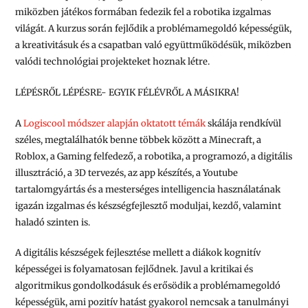
miközben játékos formában fedezik fel a robotika izgalmas
világát. A kurzus során fejlődik a problémamegoldó képességük,
a kreativitásuk és a csapatban való együttműködésük, miközben
valódi technológiai projekteket hoznak létre.
LÉPÉSRŐL LÉPÉSRE- EGYIK FÉLÉVRŐL A MÁSIKRA!
A
Logiscool módszer alapján oktatott témák
skálája rendkívül
széles, megtalálhatók benne többek között a Minecraft, a
Roblox, a Gaming felfedező, a robotika, a programozó, a digitális
illusztráció, a 3D tervezés, az app készítés, a Youtube
tartalomgyártás és a mesterséges intelligencia használatának
igazán izgalmas és készségfejlesztő moduljai, kezdő, valamint
haladó szinten is.
A digitális készségek fejlesztése mellett a diákok kognitív
képességei is folyamatosan fejlődnek. Javul a kritikai és
algoritmikus gondolkodásuk és erősödik a problémamegoldó
képességük, ami pozitív hatást gyakorol nemcsak a tanulmányi