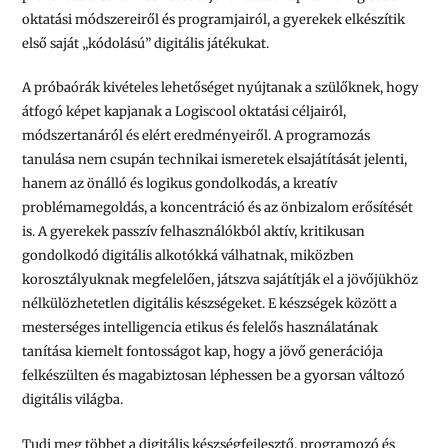
oktatási módszereiről és programjairól, a gyerekek elkészítik
első saját „kódolású” digitális játékukat.
A próbaórák kivételes lehetőséget nyújtanak a szülőknek, hogy
átfogó képet kapjanak a Logiscool oktatási céljairól,
módszertanáról és elért eredményeiről. A programozás
tanulása nem csupán technikai ismeretek elsajátítását jelenti,
hanem az önálló és logikus gondolkodás, a kreatív
problémamegoldás, a koncentráció és az önbizalom erősítését
is. A gyerekek passzív felhasználókból aktív, kritikusan
gondolkodó digitális alkotókká válhatnak, miközben
korosztályuknak megfelelően, játszva sajátítják el a jövőjükhöz
nélkülözhetetlen digitális készségeket. E készségek között a
mesterséges intelligencia etikus és felelős használatának
tanítása kiemelt fontosságot kap, hogy a jövő generációja
felkészülten és magabiztosan léphessen be a gyorsan változó
digitális világba.
Tudj meg többet a digitális készségfejlesztő, programozó és