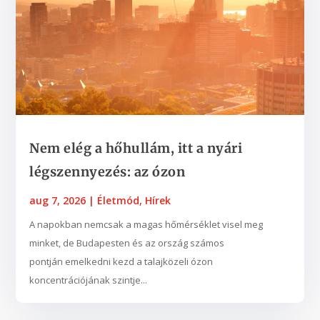
Nem elég a hőhullám, itt a nyári
légszennyezés: az ózon
aug 7, 2026
|
Életmód
,
Hírek
A napokban nemcsak a magas hőmérséklet visel meg
minket, de Budapesten és az ország számos
pontján emelkedni kezd a talajközeli ózon
koncentrációjának szintje...