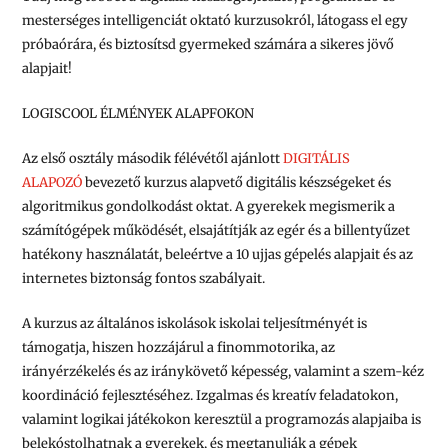
mesterséges intelligenciát oktató kurzusokról, látogass el egy
próbaórára, és biztosítsd gyermeked számára a sikeres jövő
alapjait!
LOGISCOOL ÉLMÉNYEK ALAPFOKON
Az első osztály második félévétől ajánlott
DIGITÁLIS
ALAPOZÓ
bevezető kurzus alapvető digitális készségeket és
algoritmikus gondolkodást oktat. A gyerekek megismerik a
számítógépek működését, elsajátítják az egér és a billentyűzet
hatékony használatát, beleértve a 10 ujjas gépelés alapjait és az
internetes biztonság fontos szabályait.
A kurzus az általános iskolások iskolai teljesítményét is
támogatja, hiszen hozzájárul a finommotorika, az
irányérzékelés és az iránykövető képesség, valamint a szem-kéz
koordináció fejlesztéséhez. Izgalmas és kreatív feladatokon,
valamint logikai játékokon keresztül a programozás alapjaiba is
belekóstolhatnak a gyerekek, és megtanulják a gépek