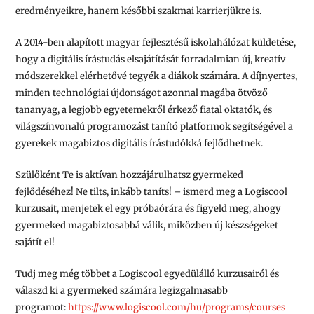
eredményeikre, hanem későbbi szakmai karrierjükre is.
A 2014-ben alapított magyar fejlesztésű iskolahálózat küldetése,
hogy a digitális írástudás elsajátítását forradalmian új, kreatív
módszerekkel elérhetővé tegyék a diákok számára. A díjnyertes,
minden technológiai újdonságot azonnal magába ötvöző
tananyag, a legjobb egyetemekről érkező fiatal oktatók, és
világszínvonalú programozást tanító platformok segítségével a
gyerekek magabiztos digitális írástudókká fejlődhetnek.
Szülőként Te is aktívan hozzájárulhatsz gyermeked
fejlődéséhez! Ne tilts, inkább taníts! – ismerd meg a Logiscool
kurzusait, menjetek el egy próbaórára és
figyeld meg, ahogy
gyermeked magabiztosabbá válik, miközben új készségeket
sajátít el!
Tudj meg még többet a Logiscool egyedülálló kurzusairól és
válaszd ki a gyermeked számára legizgalmasabb
programot:
https://www.logiscool.com/hu/
programs/courses