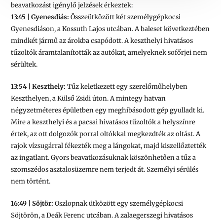
beavatkozást igénylő jelzések érkeztek:
13:45 | Gyenesdiás:
Összeütközött két személygépkocsi
Gyenesdiáson, a Kossuth Lajos utcában. A baleset következtében
mindkét jármű az árokba csapódott. A keszthelyi hivatásos
tűzoltók áramtalanították az autókat, amelyeknek sofőrjei nem
sérültek.
13:54 | Keszthely:
Tűz keletkezett egy szerelőműhelyben
Keszthelyen, a Külső Zsidi úton. A mintegy hatvan
négyzetméteres épületben egy meghibásodott gép gyulladt ki.
Mire a keszthelyi és a pacsai hivatásos tűzoltók a helyszínre
értek, az ott dolgozók porral oltókkal megkezdték az oltást. A
rajok vízsugárral fékezték meg a lángokat, majd kiszellőztették
az ingatlant. Gyors beavatkozásuknak köszönhetően a tűz a
szomszédos asztalosüzemre nem terjedt át. Személyi sérülés
nem történt.
16:49 | Söjtör:
Oszlopnak ütközött egy személygépkocsi
Söjtörön, a Deák Ferenc utcában. A zalaegerszegi hivatásos