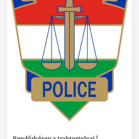
Rendőrkézen a traktortolvaj !