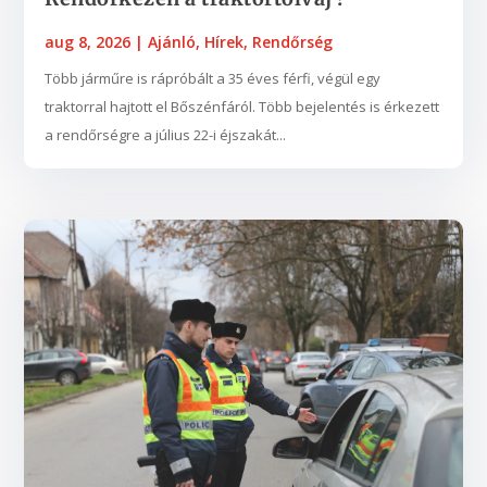
aug 8, 2026
|
Ajánló
,
Hírek
,
Rendőrség
Több járműre is rápróbált a 35 éves férfi, végül egy
traktorral hajtott el Bőszénfáról. Több bejelentés is érkezett
a rendőrségre a július 22-i éjszakát...