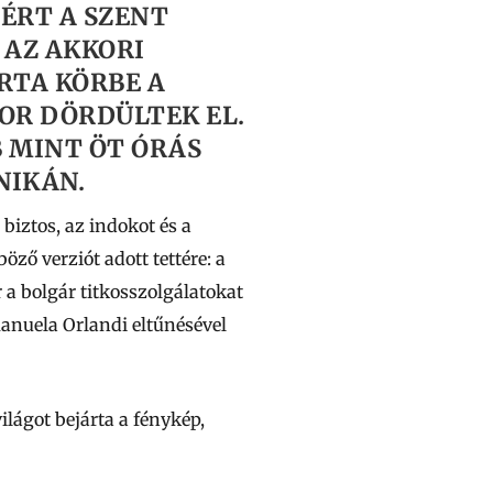
 ÉRT A SZENT
 AZ AKKORI
RTA KÖRBE A
KOR DÖRDÜLTEK EL.
B MINT ÖT ÓRÁS
NIKÁN.
biztos, az indokot és a
ző verziót adott tettére: a
 a bolgár titkosszolgálatokat
Emanuela Orlandi eltűnésével
ilágot bejárta a fénykép,