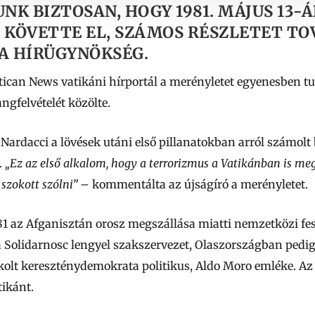
NK BIZTOSAN, HOGY 1981. MÁJUS 13-
 KÖVETTE EL, SZÁMOS RÉSZLETET TO
SA HÍRÜGYNÖKSÉG.
ican News vatikáni hírportál a merényletet egyenesben tud
ngfelvételét közölte.
ő Nardacci a lövések utáni első pillanatokban arról számolt
.
„Ez az első alkalom, hogy a terrorizmus a Vatikánban is meg
 szokott szólni”
– kommentálta az újságíró a merényletet.
981 az Afganisztán orosz megszállása miatti nemzetközi fes
a Solidarnosc lengyel szakszervezet, Olaszországban pedi
kolt kereszténydemokrata politikus, Aldo Moro emléke. Az
tikánt.