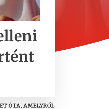
elleni
rtént
LET ÓTA, AMELYRŐL