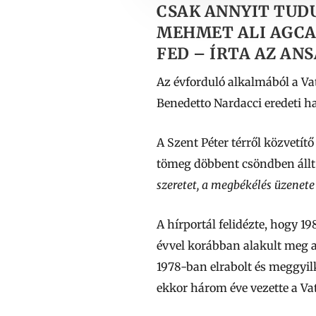
CSAK ANNYIT TUDU
MEHMET ALI AGCA
FED – ÍRTA AZ AN
Az évforduló alkalmából a Vat
Benedetto Nardacci eredeti ha
A Szent Péter térről közvetít
tömeg döbbent csöndben állt
szeretet, a megbékélés üzenete
A hírportál felidézte, hogy 1
évvel korábban alakult meg 
1978-ban elrabolt és meggyil
ekkor három éve vezette a Va