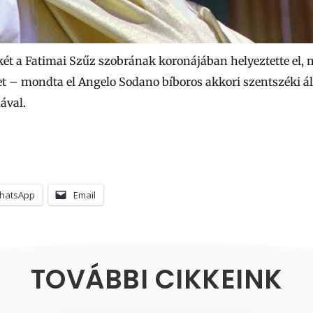
yikét a Fatimai Szűz szobrának koronájában helyeztette el,
et – mondta el Angelo Sodano bíboros akkori szentszéki á
ával.
hatsApp
Email
TOVÁBBI CIKKEINK