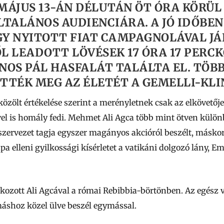
1. MÁJUS 13-ÁN DÉLUTÁN ÖT ÓRA KÖRÜL
LTALÁNOS AUDIENCIÁRA. A JÓ IDŐBEN
GY NYITOTT FIAT CAMPAGNOLÁVAL JÁ
L LEADOTT LÖVÉSEK 17 ÓRA 17 PERC
JÁNOS PÁL HASFALÁT TALÁLTA EL. TÖB
TÉK MEG AZ ÉLETÉT A GEMELLI-KLI
ölt értékelése szerint a merényletnek csak az elkövetője 
vel is homály fedi. Mehmet Ali Agca több mint ötven különbö
szervezet tagja egyszer magányos akcióról beszélt, máskor
ápa elleni gyilkossági kísérletet a vatikáni dolgozó lány, 
kozott Ali Agcával a római Rebibbia-börtönben. Az egész v
áshoz közel ülve beszél egymással.