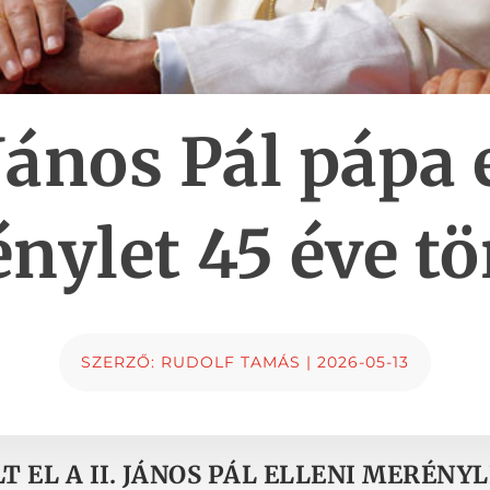
 János Pál pápa 
nylet 45 éve tö
SZERZŐ:
RUDOLF TAMÁS
|
2026-05-13
T EL A II. JÁNOS PÁL ELLENI MERÉNY