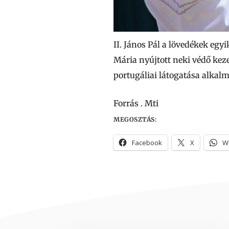
II. János Pál a lövedékek eg
Mária nyújtott neki védő kez
portugáliai látogatása alkalm
Forrás . Mti
MEGOSZTÁS:
Facebook
X
W