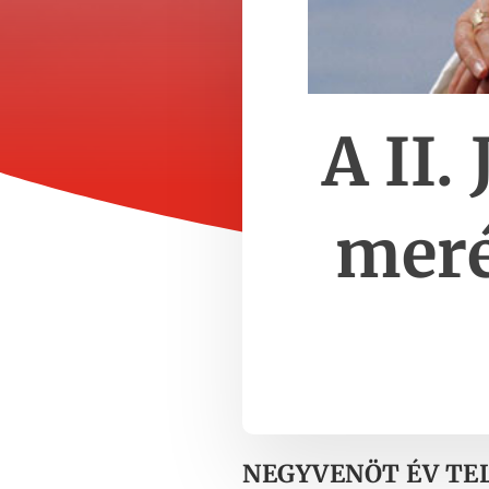
A II.
meré
NEGYVENÖT ÉV TEL