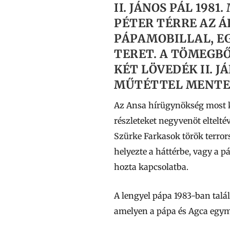
II. JÁNOS PÁL 198
PÉTER TÉRRE AZ Á
PÁPAMOBILLAL, E
TERET. A TÖMEGBŐ
KÉT LÖVEDÉK II. 
MŰTÉTTEL MENTET
Az Ansa hírügynökség most köz
részleteket negyvenöt eltelté
Szürke Farkasok török terror
helyezte a háttérbe, vagy a p
hozta kapcsolatba.
A lengyel pápa 1983-ban talál
amelyen a pápa és Agca egym