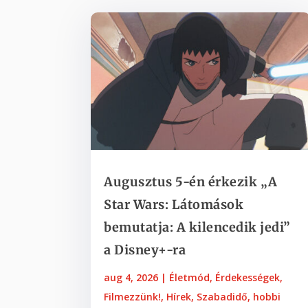
Augusztus 5-én érkezik „A
Star Wars: Látomások
bemutatja: A kilencedik jedi”
a Disney+-ra
aug 4, 2026
|
Életmód
,
Érdekességek
,
Filmezzünk!
,
Hírek
,
Szabadidő, hobbi