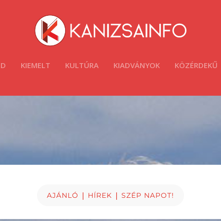
ÓD
KIEMELT
KULTÚRA
KIADVÁNYOK
KÖZÉRDEKŰ
|
|
AJÁNLÓ
HÍREK
SZÉP NAPOT!