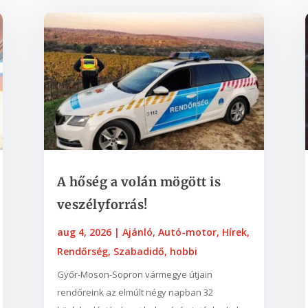
A hőség a volán mögött is
veszélyforrás!
aug 4, 2026
|
Ajánló
,
Autó-motor
,
Hírek
,
Rendőrség
,
Szabadidő, hobbi
Győr-Moson-Sopron vármegye útjain
rendőreink az elmúlt négy napban 32