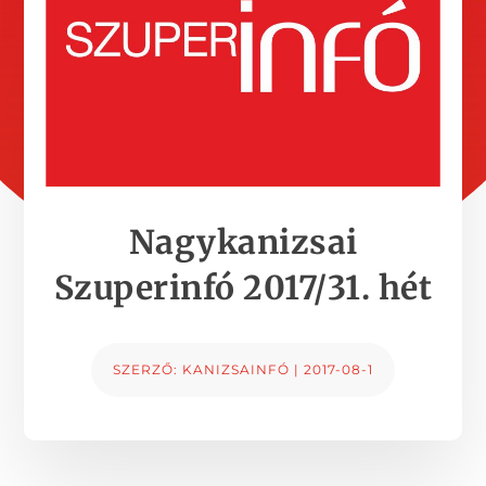
Nagykanizsai
Szuperinfó 2017/31. hét
SZERZŐ:
KANIZSAINFÓ
|
2017-08-1