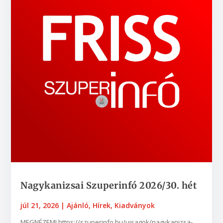
Nagykanizsai Szuperinfó 2026/30. hét
júl 21, 2026
|
Ajánló
,
Hírek
,
Kiadványok
MEGNÉZEM! https://szuperinfo.hu/ujsagok/nagykanizsa-