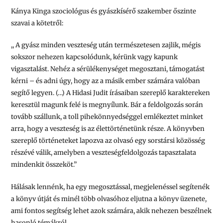
Kánya Kinga szociológus és gyászkísérő
szakember őszinte
szavai a kötetről:
,, A gyász minden veszteség után természetesen zajlik, mégis
sokszor nehezen kapcsolódunk, kérünk vagy kapunk
vigasztalást. Nehéz a sérülékenységet megosztani, támogatást
kérni – és adni úgy, hogy az a másik ember számára valóban
segítő legyen. (…) A Hidasi Judit írásaiban szereplő karaktereken
keresztül magunk felé is megnyílunk. Bár a feldolgozás során
tovább szállunk, a toll pihekönnyedséggel emlékeztet minket
arra, hogy a veszteség is az élettörténetünk része. A könyvben
szereplő történeteket lapozva az olvasó egy sorstársi közösség
részévé válik, amelyben a veszteségfeldolgozás tapasztalata
mindenkit összeköt.”
Hálásak lennénk, ha egy megosztással, megjelenéssel segítenék
a könyv útját és minél több olvasóhoz eljutna a könyv üzenete,
ami fontos segítség lehet azok számára, akik nehezen beszélnek
hasonló témákról.