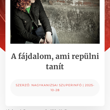
A fájdalom, ami repülni
tanít
SZERZŐ:
NAGYKANIZSAI SZUPERINFÓ
|
2025-
10-28