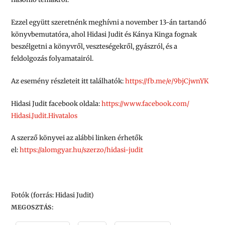
Ezzel együtt szeretnénk meghívni a
november 13-án tartandó
könyvbemutatóra
, ahol Hidasi Judit és Kánya Kinga fognak
beszélgetni a könyvről, veszteségekről, gyászról, és a
feldolgozás folyamatairól.
Az esemény részleteit itt találhatók:
https://fb.me/e/9bjCjwnYK
Hidasi Judit facebook oldala:
https://www.facebook.com/
Hidasi.Judit.Hivatalos
A szerző könyvei az alábbi linken érhetők
el:
https://alomgyar.hu/szerzo/
hidasi-judit
Fotók (forrás: Hidasi Judit)
MEGOSZTÁS: