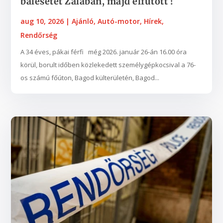
balesetet Zalában, majd elfutott !
aug 10, 2026
|
Ajánló
,
Autó-motor
,
Hírek
,
Rendőrség
A 34 éves, pákai férfi még 2026. január 26-án 16.00 óra
körül, borult időben közlekedett személygépkocsival a 76-
os számú főúton, Bagod külterületén, Bagod...