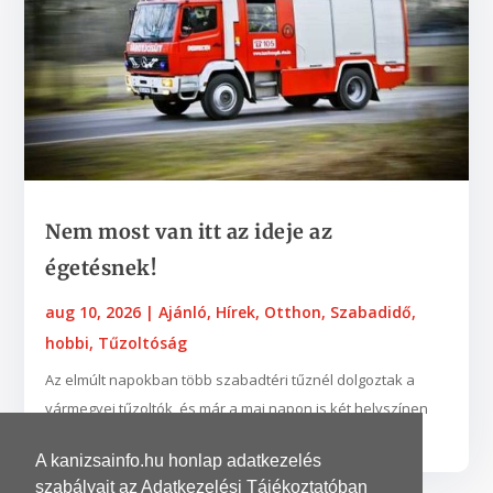
Nem most van itt az ideje az
égetésnek!
aug 10, 2026
|
Ajánló
,
Hírek
,
Otthon
,
Szabadidő,
hobbi
,
Tűzoltóság
Az elmúlt napokban több szabadtéri tűznél dolgoztak a
vármegyei tűzoltók, és már a mai napon is két helyszínen
adtak munkát a lángok. Egyik esetben például...
A kanizsainfo.hu honlap adatkezelés
szabályait az Adatkezelési Tájékoztatóban