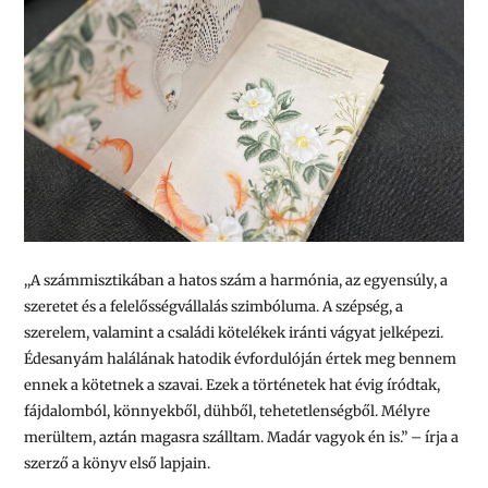
,,A számmisztikában a hatos szám a harmónia, az egyensúly, a
szeretet és a felelősségvállalás szimbóluma. A szépség, a
szerelem, valamint a családi kötelékek iránti vágyat jelképezi.
Édesanyám halálának hatodik évfordulóján értek meg bennem
ennek a kötetnek a szavai. Ezek a történetek hat évig íródtak,
fájdalomból, könnyekből, dühből, tehetetlenségből. Mélyre
merültem, aztán magasra szálltam. Madár vagyok én is.” –
írja a
szerző a könyv első lapjain.