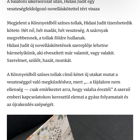
A balatoni sikersorozat után, Hidasi Judit egy
veszteségfeldolgozó novelláskötettel tért vissza
Megjelent a Könnyeidből színes tollak, Hidasi Judit tizenhetedik
kötete. Hét nő, hét madár, hét veszteség. A szárnyak
megrebbennek, a tollak földre hullanak.
Hidasi Judit új novelláskötetének szereplője lehetne
bármelyikünk, aki elveszített már valamit, vagy valakit.
Szerelmet, szülőt, hazát, munkát.
A
Könnyeidből színes tollak
című kötet új utakat mutat a
veszteséggel való megküzdéshez, mert
„… a fájdalom nem
ellenség — csak emlékeztet arra, hogy valaha éreztél.”
A szerző
emberi kapcsolatokon keresztül elemzi a gyász folyamatait és
az újrakezdés szépségét.