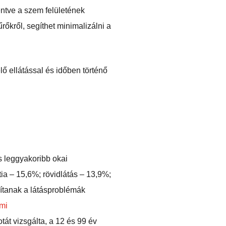
entve a szem felületének
őkről, segíthet minimalizálni a
ő ellátással és időben történő
s leggyakoribb okai
a – 15,6%; rövidlátás – 13,9%;
ítanak a látásproblémák
mi
át vizsgálta, a 12 és 99 év