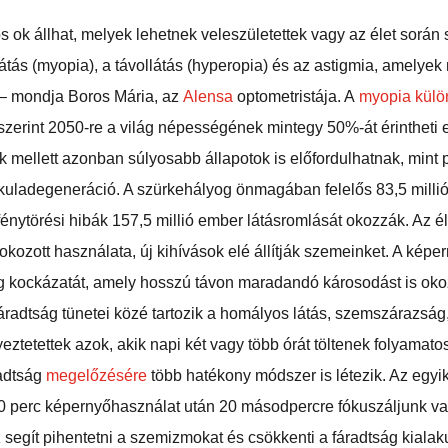
 ok állhat, melyek lehetnek veleszületettek vagy az élet során 
látás (myopia), a távollátás (hyperopia) és az astigmia, amely
” – mondja Boros Mária, az
Alensa
optometristája. A
myopia külö
szerint 2050-re a világ népességének mintegy 50%-át érintheti 
k mellett azonban súlyosabb állapotok is előfordulhatnak, mint 
uladegeneráció. A szürkehályog önmagában felelős 83,5 milli
 fénytörési hibák 157,5 millió ember látásromlását okozzák. Az é
okozott használata, új kihívások elé állítják szemeinket. A képern
ág kockázatát, amely hosszú távon maradandó károsodást is okoz
áradtság tünetei közé tartozik a homályos látás, szemszárazság, 
eztetettek azok, akik napi két vagy több órát töltenek folyamato
radtság
megelőzésére
töb
b hatékony módszer is létezik. Az egyi
 perc képernyőhasználat után 20 másodpercre fókuszáljunk vala
z segít pihentetni a szemizmokat és csökkenti a fáradtság kialak