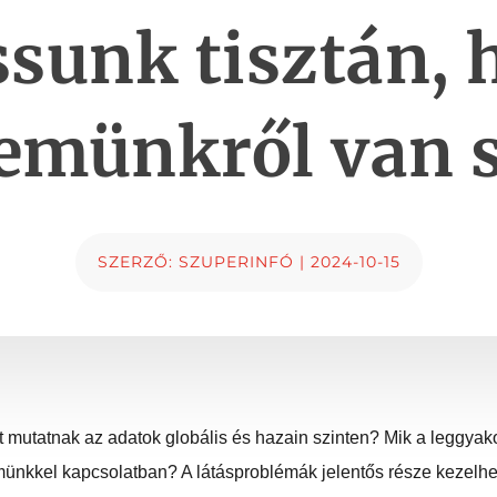
sunk tisztán, 
emünkről van 
SZERZŐ:
SZUPERINFÓ
|
2024-10-15
t mutatnak az adatok globális és hazain szinten? Mik a leggyak
münkkel kapcsolatban? A látásproblémák jelentős része kezelh