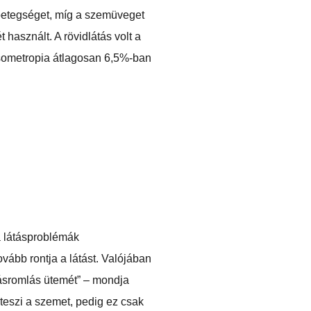
mbetegséget, míg a szemüveget
asznált. A rövidlátás volt a
isometropia átlagosan 6,5%-ban
a látásproblémák
vább rontja a látást. Valójában
tásromlás ütemét” – mondja
teszi a szemet, pedig ez csak