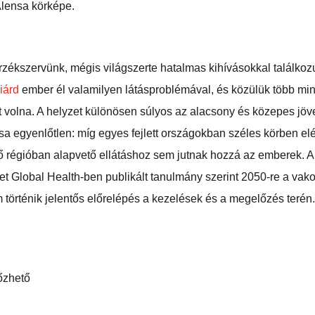
Alensa körképe.
rzékszervünk, mégis világszerte hatalmas kihívásokkal találko
iárd
ember él valamilyen látásproblémával, és közülük több mint
t volna. A helyzet különösen súlyos az alacsony és közepes jö
ása egyenlőtlen: míg egyes fejlett országokban széles körben e
dő régióban alapvető ellátáshoz sem jutnak hozzá az emberek. A 
et Global Health-ben publikált tanulmány szerint 2050-re a vak
történik jelentős előrelépés a kezelések és a megelőzés terén.
őzhető