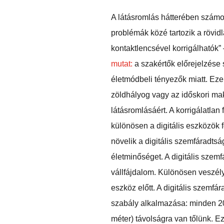
A látásromlás hátterében számos
problémák közé tartozik a rövid
kontaktlencsével korrigálhatók
mutat:
a szakértők előrejelzése 
életmódbeli tényezők miatt. Eze
zöldhályog vagy az időskori
mak
látásromlásáért. A korrigálatlan
különösen a digitális eszközök f
növelik a digitális szemfáradts
életminőséget. A digitális szemf
vállfájdalom. Különösen veszély
eszköz előtt. A digitális szemfá
szabály alkalmazása: minden 20
méter) távolságra van tőlünk. E