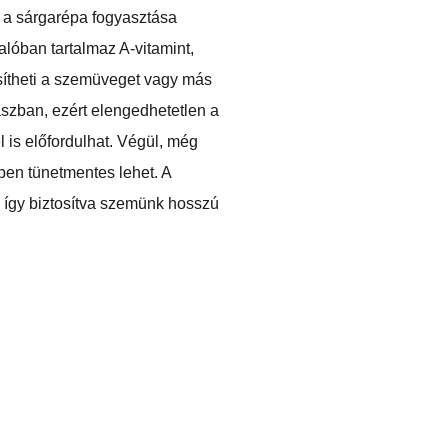
gy a sárgarépa fogyasztása
alóban tartalmaz A-vitamint,
sítheti a szemüveget vagy más
szban, ezért elengedhetetlen a
l is előfordulhat. Végül, még
ben tünetmentes lehet. A
 így biztosítva szemünk hosszú