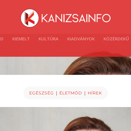
ÓD
KIEMELT
KULTÚRA
KIADVÁNYOK
KÖZÉRDEKŰ
|
|
EGÉSZSÉG
ÉLETMÓD
HÍREK