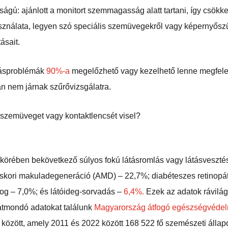
ságú: ajánlott a monitort szemmagasság alatt tartani, így csökk
asználata, legyen szó speciális szemüvegekről vagy képernyőszűr
ásait.
tásproblémák
90%-a
megelőzhető vagy kezelhető lenne megfelel
 nem járnak szűrővizsgálatra.
 szemüveget vagy kontaktlencsét visel?
ó körében bekövetkező súlyos fokú látásromlás vagy látásveszté
skori makuladegeneráció (AMD) – 22,7%; diabéteszes retinopáti
og – 7,0%; és látóideg-sorvadás –
6,4%.
Ezek az adatok rávilág
tmondó adatokat találunk
Magyarország átfogó egészségvédel
özött, amely 2011 és 2022 között 168 522 fő szemészeti állapot