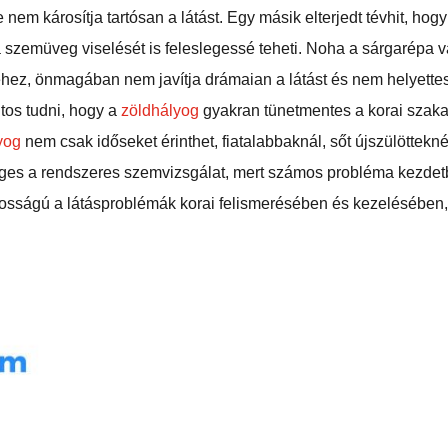
 nem károsítja tartósan a látást. Egy másik elterjedt tévhit, ho
r a szemüveg viselését is feleslegessé teheti. Noha a sárgarépa v
ez, önmagában nem javítja drámaian a látást és nem helyette
tos tudni, hogy a
zöldhályog
gyakran tünetmentes a korai szaka
lyog
nem csak időseket érinthet, fiatalabbaknál, sőt újszülöttekné
séges a rendszeres szemvizsgálat, mert számos probléma kezdet
tosságú a látásproblémák korai felismerésében és kezelésében,