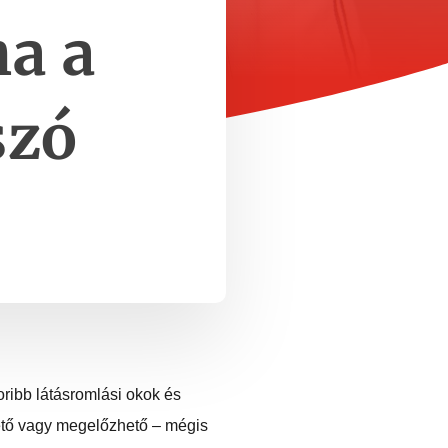
ha a
szó
oribb látásromlási okok és
ető vagy megelőzhető – mégis