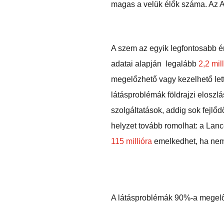
magas a velük élők száma. Az 
A szem az egyik legfontosabb é
adatai alapján legalább
2,2 mill
megelőzhető vagy kezelhető let
látásproblémák földrajzi eloszl
szolgáltatások, addig sok fejlő
helyzet tovább romolhat: a Lanc
115 millióra
emelkedhet, ha nem 
A látásproblémák 90%-a megel