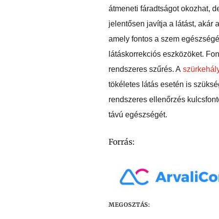
átmeneti fáradtságot okozhat, de
jelentősen javítja a látást, aká
amely fontos a szem egészségéh
látáskorrekciós eszközöket. Fon
rendszeres szűrés. A
szürkehá
tökéletes látás esetén is szük
rendszeres ellenőrzés kulcsfon
távú egészségét.
Forrás:
MEGOSZTÁS: