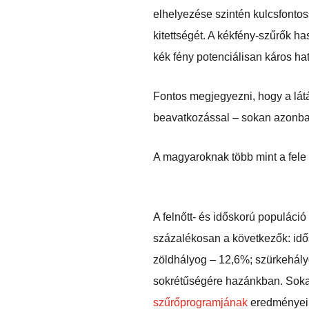
elhelyezése szintén kulcsfontos
kitettségét. A kékfény-szűrők h
kék fény potenciálisan káros hat
Fontos megjegyezni, hogy a lá
beavatkozással – sokan azonban
A magyaroknak több mint a fele
A felnőtt- és időskorú populáci
százalékosan a következők: idő
zöldhályog – 12,6%; szürkehály
sokrétűségére hazánkban. Soka
szűrőprogramjának
eredményei k