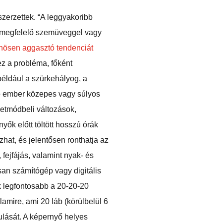
szerzettek. “A leggyakoribb
ek megfelelő szemüveggel vagy
nösen aggasztó tendenciát
ez a probléma, főként
például a szürkehályog, a
ó ember közepes vagy súlyos
letmódbeli változások,
yők előtt töltött hosszú órák
hat, és jelentősen ronthatja az
fejfájás, valamint nyak- és
san számítógép vagy digitális
k legfontosabb a 20-20-20
mire, ami 20 láb (körülbelül 6
ulását. A képernyő helyes