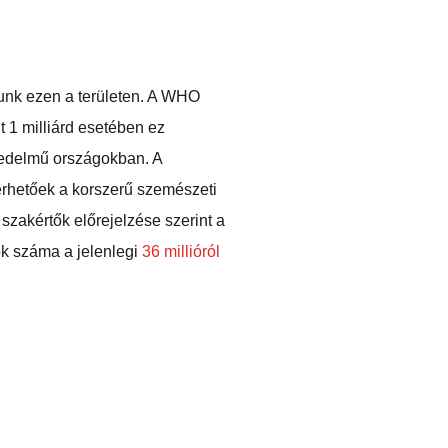
zunk ezen a területen. A WHO
 1 milliárd esetében ez
vedelmű országokban. A
lérhetőek a korszerű szemészeti
szakértők előrejelzése szerint a
ok száma a jelenlegi
36 millióról