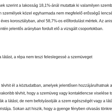
ések szerint a lakosság 18,1%-ánál mutattak ki valamilyen sze
en személyek közel egyharmada nem megfelelő erősségű lencsét h
éves korosztályban, ahol 58,7%-os előfordulást mértek. Az an
intén jelentős arányban fordult elő a vizsgált csoportokban.
 látást, a répa nem teszi feleslegessé a szemüveget
 tévhit él a köztudatban, amelyek jelentősen hozzájárulhatnak 
koribb tévhit, hogy a szemüveg vagy kontaktlencse viselése to
ák a látást, de nem befolyásolják a szem egészségét vagy a lá
istája. Sokan azt hiszik, hogy a gyenge fényben olvasás tönkre