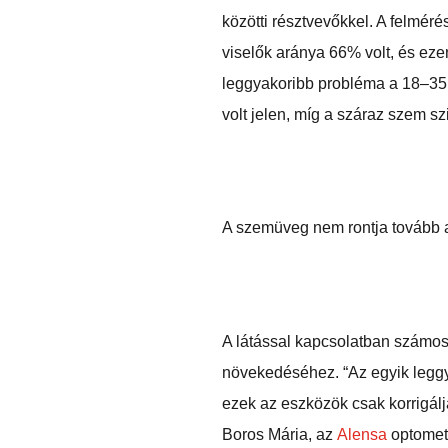
közötti résztvevőkkel. A felmér
viselők aránya 66% volt, és ez
leggyakoribb probléma a 18–35 
volt jelen, míg a száraz szem sz
A szemüveg nem rontja tovább a
A látással kapcsolatban számos
növekedéséhez. “Az egyik leggya
ezek az eszközök csak korrigálj
Boros Mária, az
Alensa
optometr