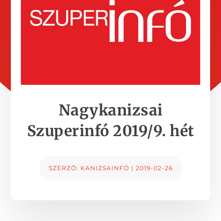
Nagykanizsai
Szuperinfó 2019/9. hét
SZERZŐ:
KANIZSAINFÓ
|
2019-02-26