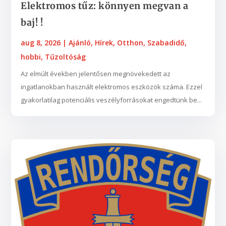
Elektromos tűz: könnyen megvan a
baj! !
aug 8, 2026
|
Ajánló
,
Hírek
,
Otthon
,
Szabadidő,
hobbi
,
Tűzoltóság
Az elmúlt években jelentősen megnövekedett az
ingatlanokban használt elektromos eszközök száma. Ezzel
gyakorlatilag potenciális veszélyforrásokat engedtünk be...