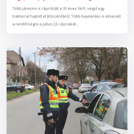
Több járműre is rápróbált a 35 éves férfi, végül egy
traktorral hajtott el Bőszénfáról. Több bejelentés is érkezett
a rendőrségre a július 22-i éjszakát...