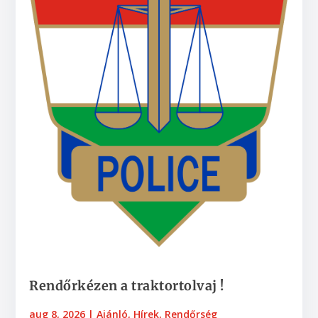
Rendőrkézen a traktortolvaj !
aug 8, 2026
|
Ajánló
,
Hírek
,
Rendőrség