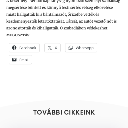
A Keszthelyi Rendőrkapitányság nyomozói személyi szabadság
megsértése bűntett és könnyű testi sértés vétség elkövetése
miatt hallgatták ki a bántalmazót, őrizetbe vették és
kezdeményezték letartóztatását. Társát, az autót vezető nőt is
azonosították és kihallgatták. Ő szabadlábon védekezhet.
MEGOSZTÁS:
Facebook
X
WhatsApp
Email
TOVÁBBI CIKKEINK