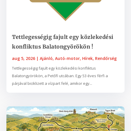
Tettlegességig fajult egy közlekedési
konfliktus Balatongyörökön !
aug 5, 2026
|
Ajánló
,
Autó-motor
,
Hírek
,
Rendőrség
Tettlegességig fajult egy közlekedési konfliktus
Balatongyörökön, a Petőfi utcában. Egy 53 éves férfi a
párjával biciklizett a vízpart felé, amikor egy...