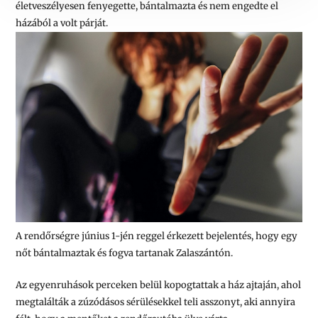
életveszélyesen fenyegette, bántalmazta és nem engedte el
házából a volt párját.
A rendőrségre június 1-jén reggel érkezett bejelentés, hogy egy
nőt bántalmaztak és fogva tartanak Zalaszántón.
Az egyenruhások perceken belül kopogtattak a ház ajtaján, ahol
megtalálták a zúzódásos sérülésekkel teli asszonyt, aki annyira