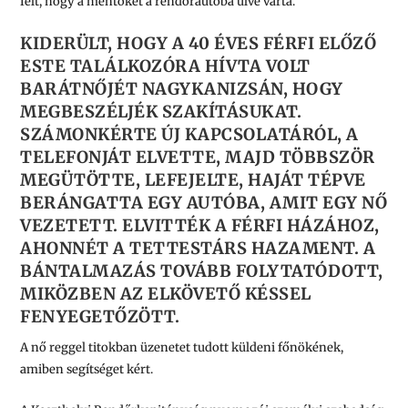
félt, hogy a mentőket a rendőrautóba ülve várta.
KIDERÜLT, HOGY A 40 ÉVES FÉRFI ELŐZŐ
ESTE TALÁLKOZÓRA HÍVTA VOLT
BARÁTNŐJÉT NAGYKANIZSÁN, HOGY
MEGBESZÉLJÉK SZAKÍTÁSUKAT.
SZÁMONKÉRTE ÚJ KAPCSOLATÁRÓL, A
TELEFONJÁT ELVETTE, MAJD TÖBBSZÖR
MEGÜTÖTTE, LEFEJELTE, HAJÁT TÉPVE
BERÁNGATTA EGY AUTÓBA, AMIT EGY NŐ
VEZETETT. ELVITTÉK A FÉRFI HÁZÁHOZ,
AHONNÉT A TETTESTÁRS HAZAMENT. A
BÁNTALMAZÁS TOVÁBB FOLYTATÓDOTT,
MIKÖZBEN AZ ELKÖVETŐ KÉSSEL
FENYEGETŐZÖTT.
A nő reggel titokban üzenetet tudott küldeni főnökének,
amiben segítséget kért.