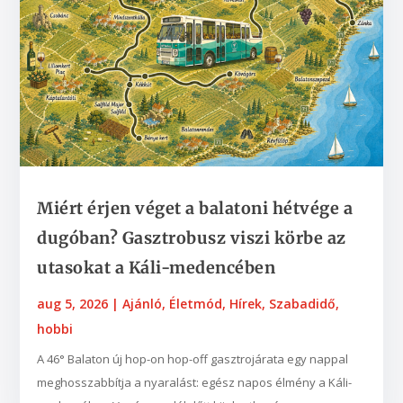
Miért érjen véget a balatoni hétvége a
dugóban? Gasztrobusz viszi körbe az
utasokat a Káli-medencében
aug 5, 2026
|
Ajánló
,
Életmód
,
Hírek
,
Szabadidő,
hobbi
A 46° Balaton új hop-on hop-off gasztrojárata egy nappal
meghosszabbítja a nyaralást: egész napos élmény a Káli-