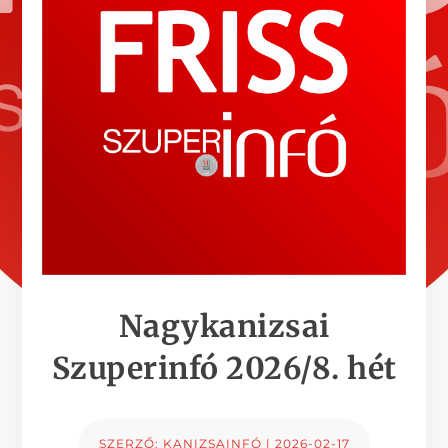
Nagykanizsai
Szuperinfó 2026/8. hét
SZERZŐ:
KANIZSAINFÓ
|
2026-02-17