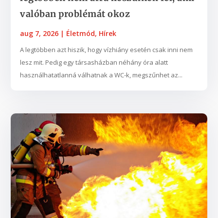
valóban problémát okoz
aug 7, 2026
|
Életmód
,
Hírek
A legtöbben azt hiszik, hogy vízhiány esetén csak inni nem
lesz mit. Pedig egy társasházban néhány óra alatt
használhatatlanná válhatnak a WC-k, megszűnhet az...