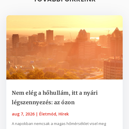
Nem elég a hőhullám, itt a nyári
légszennyezés: az ózon
aug 7, 2026
|
Életmód
,
Hírek
A napokban nemcsak a magas hőmérséklet visel meg