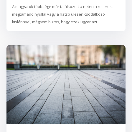
A magyarok többsége már találkozott a neten a rollerest
megtámadó nyúllal vagy a hátsó ülésen csodálkozó
kislánnyal, mégsem biztos, hogy ezek ugyanazt...