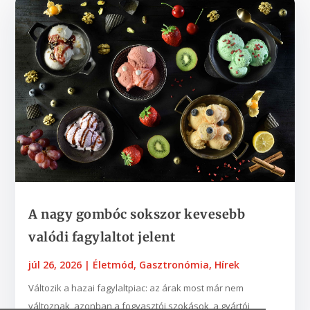
A nagy gombóc sokszor kevesebb
valódi fagylaltot jelent
júl 26, 2026
|
Életmód
,
Gasztronómia
,
Hírek
Változik a hazai fagylaltpiac: az árak most már nem
változnak, azonban a fogyasztói szokások, a gyártói