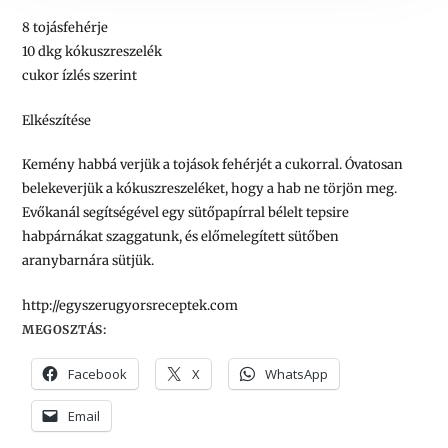
8 tojásfehérje
10 dkg kókuszreszelék
cukor ízlés szerint
Elkészítése
Kemény habbá verjük a tojások fehérjét a cukorral. Óvatosan
belekeverjük a kókuszreszeléket, hogy a hab ne törjön meg.
Evőkanál segítségével egy sütőpapírral bélelt tepsire
habpárnákat szaggatunk, és előmelegített sütőben
aranybarnára sütjük.
http://egyszerugyorsreceptek.com
MEGOSZTÁS:
Facebook
X
WhatsApp
Email