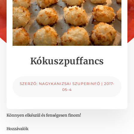
Kókuszpuffancs
SZERZŐ:
NAGYKANIZSAI SZUPERINFÓ
|
2017-
05-4
Könnyen elkészül és fenségesen finom!
Hozzávalók