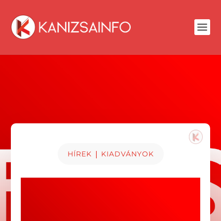
|
HÍREK
KIADVÁNYOK