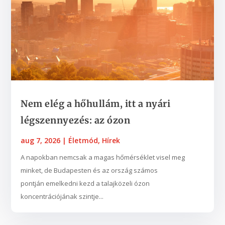
Nem elég a hőhullám, itt a nyári
légszennyezés: az ózon
aug 7, 2026
|
Életmód
,
Hírek
A napokban nemcsak a magas hőmérséklet visel meg
minket, de Budapesten és az ország számos
pontján emelkedni kezd a talajközeli ózon
koncentrációjának szintje...