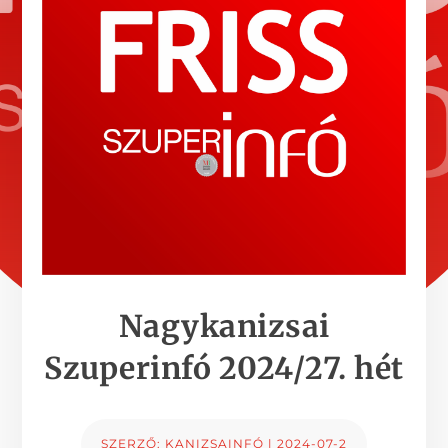
Nagykanizsai
Szuperinfó 2024/27. hét
SZERZŐ:
KANIZSAINFÓ
|
2024-07-2