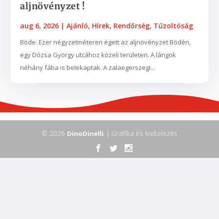
aljnövényzet !
aug 6, 2026
|
Ajánló
,
Hírek
,
Rendőrség
,
Tűzoltóság
Böde: Ezer négyzetméteren égett az aljnövényzet Bödén,
egy Dózsa György utcához közeli területen. A lángok
néhány fába is belekaptak. A zalaegerszegi...
© 2026
| Grafika és kivitelezés
DinoDinelli