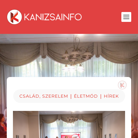
|
|
CSALÁD, SZERELEM
ÉLETMÓD
HÍREK