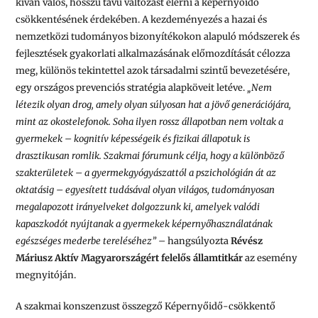
kíván valós, hosszú távú változást elérni a képernyőidő
csökkentésének érdekében. A kezdeményezés a hazai és
nemzetközi tudományos bizonyítékokon alapuló módszerek és
fejlesztések gyakorlati alkalmazásának előmozdítását célozza
meg, különös tekintettel azok társadalmi szintű bevezetésére,
egy országos prevenciós stratégia alapköveit letéve.
„Nem
létezik olyan drog, amely olyan súlyosan hat a jövő generációjára,
mint az okostelefonok. Soha ilyen rossz állapotban nem voltak a
gyermekek – kognitív képességeik és fizikai állapotuk is
drasztikusan romlik. Szakmai fórumunk célja, hogy a különböző
szakterületek – a gyermekgyógyászattól a pszichológián át az
oktatásig – egyesített tudásával olyan világos, tudományosan
megalapozott irányelveket dolgozzunk ki, amelyek valódi
kapaszkodót nyújtanak a gyermekek képernyőhasználatának
egészséges mederbe tereléséhez”
– hangsúlyozta
Révész
Máriusz
Aktív Magyarországért felelős államtitkár
az esemény
megnyitóján.
A szakmai konszenzust összegző Képernyőidő-csökkentő