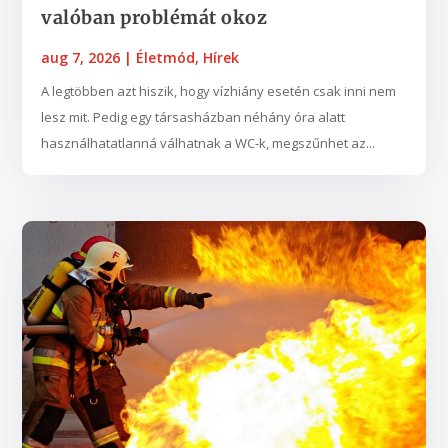
valóban problémát okoz
aug 7, 2026
|
Életmód
,
Hírek
A legtöbben azt hiszik, hogy vízhiány esetén csak inni nem
lesz mit. Pedig egy társasházban néhány óra alatt
használhatatlanná válhatnak a WC-k, megszűnhet az...