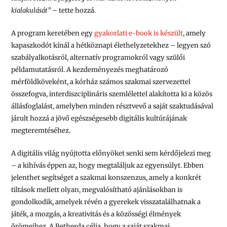
kialakulását”
– tette hozzá.
A program keretében egy
gyakorlati e-book is készült
, amely
kapaszkodót kínál a hétköznapi élethelyzetekhez – legyen szó
szabályalkotásról, alternatív programokról vagy szülői
példamutatásról. A kezdeményezés meghatározó
mérföldköveként, a kórház számos szakmai szervezettel
összefogva, interdiszciplináris szemlélettel alakította ki a közös
állásfoglalást, amelyben minden résztvevő a saját szaktudásával
járult hozzá a jövő egészségesebb digitális kultúrájának
megteremtéséhez.
A digitális világ nyújtotta előnyöket senki sem kérdőjelezi meg
– a kihívás éppen az, hogy megtaláljuk az egyensúlyt. Ebben
jelenthet segítséget a szakmai konszenzus, amely a konkrét
tiltások mellett olyan, megvalósítható ajánlásokban is
gondolkodik, amelyek révén a gyerekek visszatalálhatnak a
játék, a mozgás, a kreativitás és a közösségi élmények
örömeihez. A Bethesda célja, hogy a saját szakmai