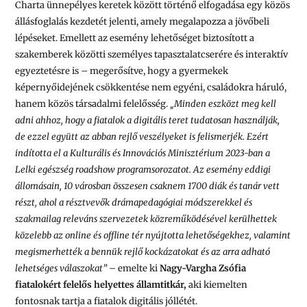
Charta ünnepélyes keretek között történő elfogadása egy közös
állásfoglalás kezdetét jelenti, amely megalapozza a jövőbeli
lépéseket. Emellett az esemény lehetőséget biztosított a
szakemberek közötti személyes tapasztalatcserére és interaktív
egyeztetésre is – megerősítve, hogy a gyermekek
képernyőidejének csökkentése nem egyéni, családokra háruló,
hanem közös társadalmi felelősség.
„
Minden eszközt meg kell
adni ahhoz, hogy a fiatalok a digitális teret tudatosan használják,
de ezzel együtt az abban rejlő veszélyeket is felismerjék. Ezért
indította el a Kulturális és Innovációs Minisztérium 2023-ban a
Lelki egészség roadshow programsorozatot. Az esemény eddigi
állomásain, 10 városban összesen csaknem 1700 diák és tanár vett
részt, ahol a résztvevők drámapedagógiai módszerekkel és
szakmailag releváns szervezetek közreműködésével kerülhettek
közelebb az online és offline tér nyújtotta lehetőségekhez, valamint
megismerhették a bennük rejlő kockázatokat és az arra adható
lehetséges válaszokat
”
– emelte ki
Nagy-Vargha Zsófia
fiatalokért felelős helyettes államtitkár,
aki kiemelten
fontosnak tartja a fiatalok digitális jóllétét.