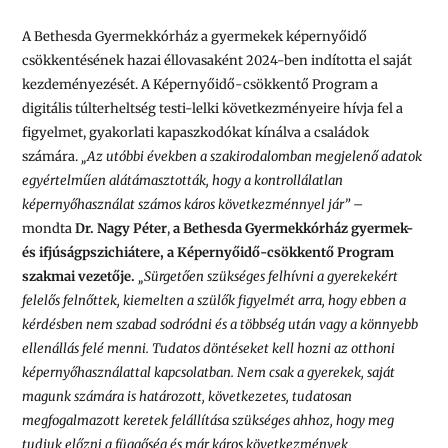
A Bethesda Gyermekkórház a gyermekek képernyőidő
csökkentésének hazai éllovasaként 2024-ben indította el saját
kezdeményezését. A Képernyőidő-csökkentő Program a
digitális túlterheltség testi-lelki következményeire hívja fel a
figyelmet, gyakorlati kapaszkodókat kínálva a családok
számára.
„Az utóbbi években a szakirodalomban megjelenő adatok
egyértelműen alátámasztották, hogy a kontrollálatlan
képernyőhasználat számos káros következménnyel jár”
–
mondta
Dr. Nagy Péter
,
a Bethesda Gyermekkórház
gyermek-
és ifjúságpszichiátere, a Képernyőidő-csökkentő Program
szakmai vezetője.
„Sürgetően szükséges felhívni a gyerekekért
felelős felnőttek, kiemelten a szülők figyelmét arra, hogy ebben a
kérdésben nem szabad sodródni és a többség után vagy a könnyebb
ellenállás felé menni. Tudatos döntéseket kell hozni az otthoni
képernyőhasználattal kapcsolatban. Nem csak a gyerekek, saját
magunk számára is határozott, következetes, tudatosan
megfogalmazott keretek felállítása szükséges ahhoz, hogy meg
tudjuk előzni a függőség és már káros következmények