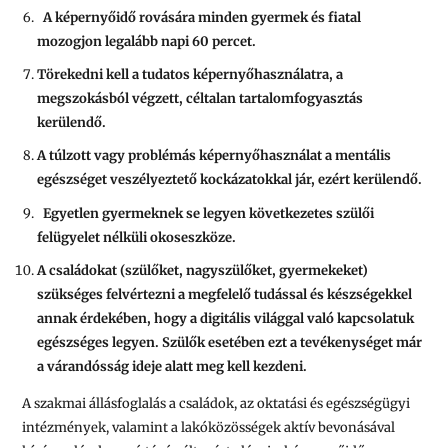
A képernyőidő rovására minden gyermek és fiatal
mozogjon legalább napi 60 percet.
Törekedni kell a tudatos képernyőhasználatra, a
megszokásból végzett, céltalan tartalomfogyasztás
kerülendő.
A túlzott vagy problémás képernyőhasználat a mentális
egészséget veszélyeztető kockázatokkal jár, ezért kerülendő.
Egyetlen gyermeknek se legyen következetes szülői
felügyelet nélküli okoseszköze.
A családokat (szülőket, nagyszülőket, gyermekeket)
szükséges felvértezni a megfelelő tudással és készségekkel
annak érdekében, hogy a digitális világgal való kapcsolatuk
egészséges legyen. Szülők esetében ezt a tevékenységet már
a várandósság ideje alatt meg kell kezdeni.
A szakmai állásfoglalás a családok, az oktatási és egészségügyi
intézmények, valamint a lakóközösségek aktív bevonásával