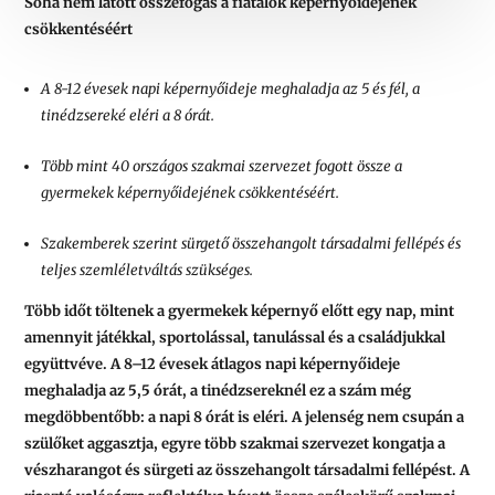
Soha nem látott összefogás a fiatalok képernyőidejének
csökkentéséért
A 8-12 évesek napi képernyőideje meghaladja az 5 és fél, a
tinédzsereké eléri a 8 órát.
Több mint 40 országos szakmai szervezet fogott össze a
gyermekek képernyőidejének csökkentéséért.
Szakemberek szerint sürgető összehangolt társadalmi fellépés és
teljes szemléletváltás szükséges.
Több időt töltenek a gyermekek képernyő előtt egy nap, mint
amennyit játékkal, sportolással, tanulással és a családjukkal
együttvéve. A 8–12 évesek átlagos napi képernyőideje
meghaladja az 5,5 órát, a tinédzsereknél ez a szám még
megdöbbentőbb: a napi 8 órát is eléri. A jelenség nem csupán a
szülőket aggasztja, egyre több szakmai szervezet kongatja a
vészharangot és sürgeti az összehangolt társadalmi fellépést. A