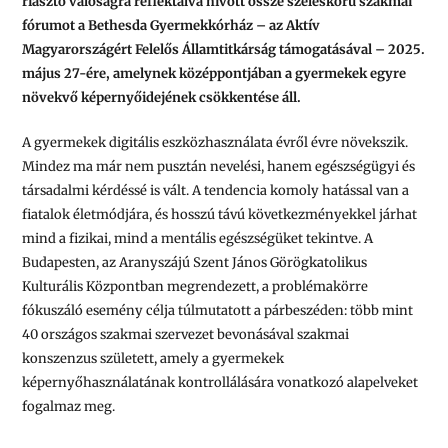
riasztó valóságra reflektálva hívott össze széleskörű szakmai
fórumot a Bethesda Gyermekkórház –
az Aktív
Magyarországért Felelős Államtitkárság támogatásával –
2025.
május 27-ére, amelynek középpontjában a gyermekek egyre
növekvő képernyőidejének csökkentése áll.
A gyermekek digitális eszközhasználata évről évre növekszik.
Mindez ma már nem pusztán nevelési, hanem egészségügyi és
társadalmi kérdéssé is vált. A tendencia komoly hatással van a
fiatalok életmódjára, és hosszú távú következményekkel járhat
mind a fizikai, mind a mentális egészségüket tekintve. A
Budapesten, az Aranyszájú Szent János Görögkatolikus
Kulturális Központban megrendezett, a problémakörre
fókuszáló esemény célja túlmutatott a párbeszéden: több mint
40 országos szakmai szervezet bevonásával szakmai
konszenzus született, amely a gyermekek
képernyőhasználatának kontrollálására vonatkozó alapelveket
fogalmaz meg.