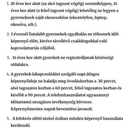
10 éves kor alatt (az alsó tagozat végéig) semmiképpen, 14
éves kor alatt (a felső tagozat végéig) lehetőleg ne legyen a
gyermeknek saját okoseszköze (okostelefon, laptop,
okosóra, stb.).
3 évesnél fiatalabb gyermekek egyáltalán ne töltsenek időt
képernyő előtt, kivéve távollévő családtagokkal való
kapcsolattartás céljából.
14 éves kor alatt gyerekek ne regisztráljanak közösségi
oldalakra.
A gyerekek kikapcsolódást szolgáló napi átlagos
képernyőideje ne haladja meg óvodáskorban a 30 percet,
alsó tagozatos korban a 60 percet, felső tagozatos korban és
később a 90 percet. A telefonhasználatot ugyanannyi
időtartamú mozgásos tevékenység kövesse.
Képernyőmentes napok bevezetése javasolt.
A lefekvés előtti utolsó órában minden képernyő használata
kerülendő.