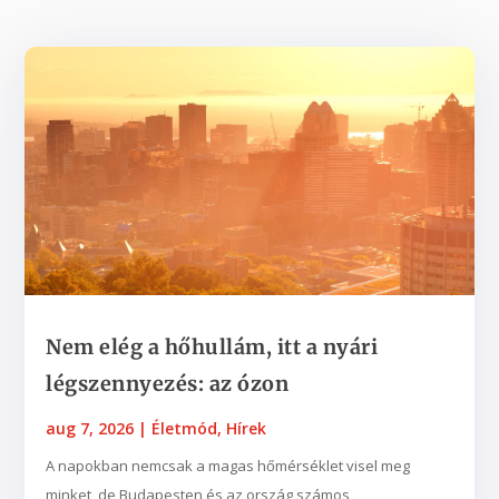
Nem elég a hőhullám, itt a nyári
légszennyezés: az ózon
aug 7, 2026
|
Életmód
,
Hírek
A napokban nemcsak a magas hőmérséklet visel meg
minket, de Budapesten és az ország számos