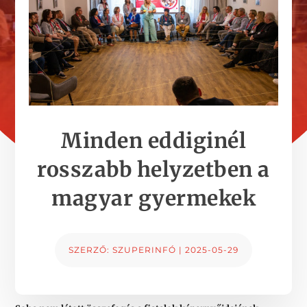
Minden eddiginél
rosszabb helyzetben a
magyar gyermekek
SZERZŐ:
SZUPERINFÓ
|
2025-05-29