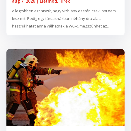
aug 7, 2026
|
Életmód
,
Hírek
A legtöbben azt hiszik, hogy vízhiány esetén csak inni nem
lesz mit. Pedig egy társasházban néhány óra alatt
használhatatlanná válhatnak a WC-k, megszűnhet az...