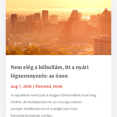
Nem elég a hőhullám, itt a nyári
légszennyezés: az ózon
aug 7, 2026
|
Életmód
,
Hírek
A napokban nemcsak a magas hőmérséklet visel meg
minket, de Budapesten és az ország számos
pontján emelkedni kezd a talajközeli ózon
koncentrációjának szintje...