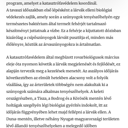
program, amelyet a katasztrófavédelem koordinál.
A tavaszi időszakban első lépésként a lárvák elleni biológiai
védekezés zajlik, amely során a szúnyogok tenyészőhelyén egy
természetes baktérium által termelt fehérjét tartalmazó
készítményt juttatnak a vízbe. Ez a fehérje a kijuttatott dózisban
kizárólag a csípőszúnyogok lárváit pusztítja el, minden más
élőlényre, köztük az árvaszúnyogokra is ártalmatlan.
A katasztrófavédelem által megbízott rovarbiológusok március
eleje óta nyomon követik a lárvák megjelenését és fejlődését, ez
alapján tervezik meg a kezelések menetét. Az aszályos időjárás
következtében az elmúlt hetekben alacsony volt a folyók
vízállása, így az árterületek többségén nem alakultak ki a
szúnyogok számára alkalmas tenyészőhelyek. A keleti
országrészben, a Tisza, a Bodrog és a Körösök mentén lévő
holtágak szegélyén légi biológiai gyérítés indokolt, itt az
időjárás függvényében lehet majd fellépni a lárvák ellen. A
Duna-mentén, illetve néhány Nyugat-magyarországi területen
lévő állandó tenyészőhelyeken a melegedő időben