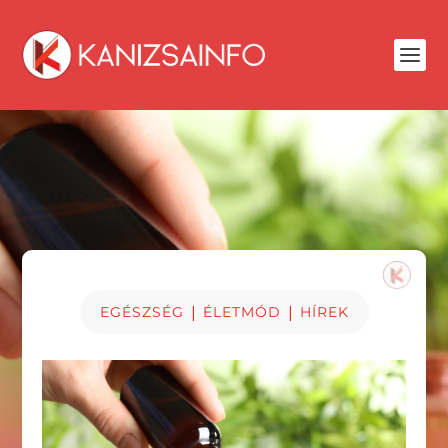
|
|
EGÉSZSÉG
ÉLETMÓD
HÍREK