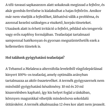
A téli-tavaszi sapkaszezon alatt sokaknak megizzad a fejbőre, és
akár gombás fertőzése is kialakulhat a hajas fejbőrön. Amikor
már nem viseljük a fejfedőket, láthatóvá válik a probléma, és
azonnal kezelni szükséges a viszkető, korpás tüneteket.
Utazások alatt is érheti irritáció a fejbőrt, például sós tengervíz
vagy erős napfény formájában. Teafaolajat tartalmazó
samponnal hatékonyan és gyorsan megszüntethetők ezek a
kellemetlen tünetek is.
Hol találunk gyógyhatású teafaolajat?
A Tebamol a Melaleuca alternifolia leveleiből vízgőzlepárlással
kinyert 100%-os teafaolaj, amely optimális arányban
tartalmazza az aktív összetevőket. A termék gyógyszernek nem
minősülő gyógyhatású készítmény. 10 ml és 20 ml
kiszerelésben kapható, így kis helyet foglal a táskában,
könnyen magunkkal vihetjük mindenhova sokoldalú
útitársként. A termék alkalmazása 12 éves kor alatt nem javasolt.