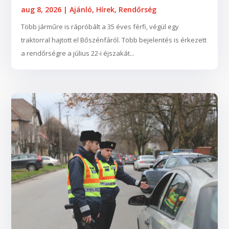
aug 8, 2026
|
Ajánló
,
Hírek
,
Rendőrség
Több járműre is rápróbált a 35 éves férfi, végül egy
traktorral hajtott el Bőszénfáról. Több bejelentés is érkezett
a rendőrségre a július 22-i éjszakát...