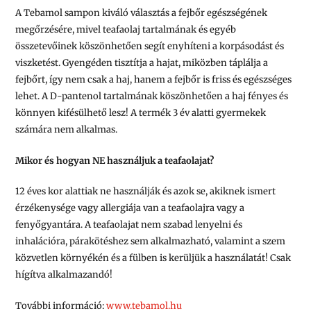
A Tebamol sampon kiváló választás a fejbőr egészségének
megőrzésére, mivel teafaolaj tartalmának és egyéb
összetevőinek köszönhetően segít enyhíteni a korpásodást és
viszketést. Gyengéden tisztítja a hajat, miközben táplálja a
fejbőrt, így nem csak a haj, hanem a fejbőr is friss és egészséges
lehet. A D-pantenol tartalmának köszönhetően a haj fényes és
könnyen kifésülhető lesz! A termék 3 év alatti gyermekek
számára nem alkalmas.
Mikor és hogyan NE használjuk a teafaolajat?
12 éves kor alattiak ne használják és azok se, akiknek ismert
érzékenysége vagy allergiája van a teafaolajra vagy a
fenyőgyantára. A teafaolajat nem szabad lenyelni és
inhalációra, párakötéshez sem alkalmazható, valamint a szem
közvetlen környékén és a fülben is kerüljük a használatát! Csak
hígítva alkalmazandó!
További információ:
www.tebamol.hu