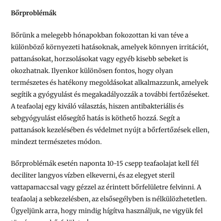
Bőrproblémák
Bőrünk a melegebb hónapokban fokozottan ki van téve a
különböző környezeti hatásoknak, amelyek könnyen irritációt,
pattanásokat, horzsolásokat vagy egyéb kisebb sebeket is
okozhatnak. Ilyenkor különösen fontos, hogy olyan
természetes és hatékony megoldásokat alkalmazzunk, amelyek
segítik a gyógyulást és megakadályozzák a további fertőzéseket.
A teafaolaj egy kiváló választás, hiszen antibakteriális és
sebgyógyulást elősegítő hatás is köthető hozzá. Segít a
pattanások kezelésében és védelmet nyújt a bőrfertőzések ellen,
mindezt természetes módon.
Bőrproblémák esetén naponta 10-15 csepp teafaolajat kell fél
deciliter langyos vízben elkeverni, és az elegyet steril
vattapamaccsal vagy gézzel az érintett bőrfelületre felvinni. A
teafaolaj a sebkezelésben, az elsősegélyben is nélkülözhetetlen.
Ügyeljünk arra, hogy mindig hígítva használjuk, ne vigyük fel