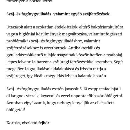
töményen a bőrfelületre!
Száj- és fogínygyulladás, valamint egyéb szájfertőzések
Utazások alatt a szokatlan ételek-italok, eltérő baktériumkultúra
vagy a higiéniai körülmények megváltozása, valamint fogászati
problémák is száj- és fogínygyulladáshoz, valamint
szájfertőzésekhez is vezethetnek. Antibakteriális és
gyulladáscsökkentő tulajdonságainak köszönhetően a teafaolaj
képes felvenni a harcot a szájüregi fertőzésekkel szemben. Segít
megelőzni a gyulladások kialakulását és frissen tartja a
szájüreget, így ideális megoldás lehet a kalandok során.
Száj- és fogínygyulladás esetén javasolt 5-10 csepp teafaolajat 1
dl langyos vízzel elkeverni, és ezzel naponta többször öblögetni.
Azonban vigyázzunk, hogy nehogy lenyeljük az elkészített
öblögetőt!
Korpás, viszkető fejbőr