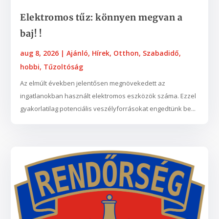
Elektromos tűz: könnyen megvan a
baj! !
aug 8, 2026
|
Ajánló
,
Hírek
,
Otthon
,
Szabadidő,
hobbi
,
Tűzoltóság
Az elmúlt években jelentősen megnövekedett az
ingatlanokban használt elektromos eszközök száma. Ezzel
gyakorlatilag potenciális veszélyforrásokat engedtünk be...