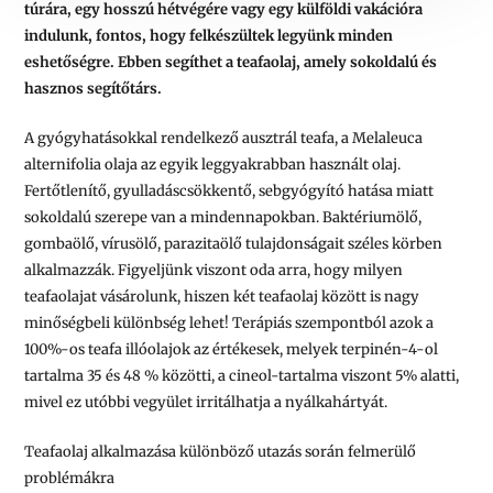
túrára, egy hosszú hétvégére vagy egy külföldi vakációra
indulunk, fontos, hogy felkészültek legyünk minden
eshetőségre. Ebben segíthet a teafaolaj, amely sokoldalú és
hasznos segítőtárs.
A gyógyhatásokkal rendelkező ausztrál teafa, a Melaleuca
alternifolia olaja az egyik leggyakrabban használt olaj.
Fertőtlenítő, gyulladáscsökkentő, sebgyógyító hatása miatt
sokoldalú szerepe van a mindennapokban. Baktériumölő,
gombaölő, vírusölő, parazitaölő tulajdonságait széles körben
alkalmazzák. Figyeljünk viszont oda arra, hogy milyen
teafaolajat vásárolunk, hiszen két teafaolaj között is nagy
minőségbeli különbség lehet! Terápiás szempontból azok a
100%-os teafa illóolajok az értékesek, melyek terpinén-4-ol
tartalma 35 és 48 % közötti, a cineol-tartalma viszont 5% alatti,
mivel ez utóbbi vegyület irritálhatja a nyálkahártyát.
Teafaolaj alkalmazása különböző utazás során felmerülő
problémákra