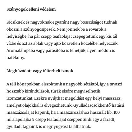
Szúnyogok elleni védelem
Kicsiknek és nagyoknak egyaránt nagy bosszúságot tudnak
okozni a szúnyogcsípések. Nem jönnek be a rovarok a
helyiségbe, ha pár csepp teafaolajat csepegtetünk egy kis tál
vízbe és azt az ablak vagy ajtó közvetlen közelébe helyezzük.
Aromalámpába vagy párásítóba is tehetjük, ilyen módon is
hatékony.
Meghúzódott vagy túlterhelt izmok
A téli hónapokban elszoktunk a nagyobb sétáktól, így a tavaszi
hosszabb kirándulások, túrák elsőre megviselhetik
izomzatunkat. Ezekre nyújthat megoldást egy helyi masszázs,
amelyet olajokkal is elvégezhetünk. Gyulladáscsökkentő hatású
masszázsolajat kapunk, ha a masszírozáshoz használt kb. 100
ml alapolajba 5 csepp teafaolajat cseppentünk. Így a fáradt,
gyulladt tagjaink is megnyugvást találhatnak.