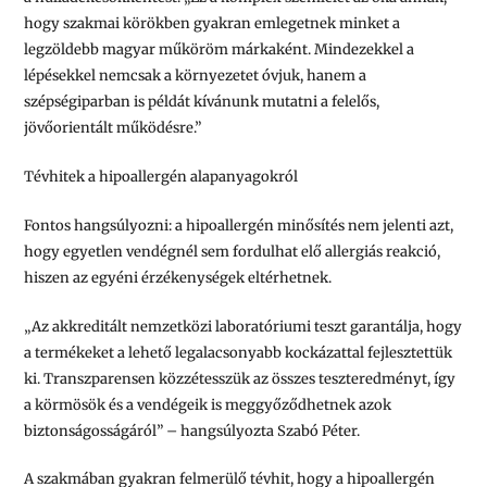
hogy szakmai körökben gyakran emlegetnek minket a
legzöldebb magyar műköröm márkaként. Mindezekkel a
lépésekkel nemcsak a környezetet óvjuk, hanem a
szépségiparban is példát kívánunk mutatni a felelős,
jövőorientált működésre.”
Tévhitek a hipoallergén alapanyagokról
Fontos hangsúlyozni: a hipoallergén minősítés nem jelenti azt,
hogy egyetlen vendégnél sem fordulhat elő allergiás reakció,
hiszen az egyéni érzékenységek eltérhetnek.
„Az akkreditált nemzetközi laboratóriumi teszt garantálja, hogy
a termékeket a lehető legalacsonyabb kockázattal fejlesztettük
ki. Transzparensen közzétesszük az összes teszteredményt, így
a körmösök és a vendégeik is meggyőződhetnek azok
biztonságosságáról”
– hangsúlyozta Szabó Péter.
A szakmában gyakran felmerülő tévhit, hogy a hipoallergén