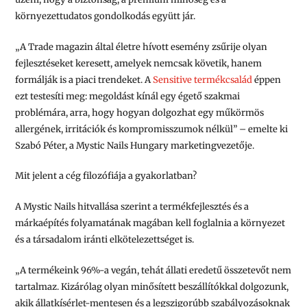
környezettudatos gondolkodás együtt jár.
„A Trade magazin által életre hívott esemény zsűrije olyan
fejlesztéseket keresett, amelyek nemcsak követik, hanem
formálják is a piaci trendeket. A
Sensitive termékcsalád
éppen
ezt testesíti meg: megoldást kínál egy égető szakmai
problémára, arra, hogy hogyan dolgozhat egy műkörmös
allergének, irritációk és kompromisszumok nélkül”
– emelte ki
Szabó Péter, a Mystic Nails Hungary marketingvezetője.
Mit jelent a cég filozófiája a gyakorlatban?
A Mystic Nails hitvallása szerint a termékfejlesztés és a
márkaépítés folyamatának magában kell foglalnia a környezet
és a társadalom iránti elkötelezettséget is.
„A termékeink 96%-a vegán, tehát állati eredetű összetevőt nem
tartalmaz. Kizárólag olyan minősített beszállítókkal dolgozunk,
akik állatkísérlet-mentesen és a legszigorúbb szabályozásoknak