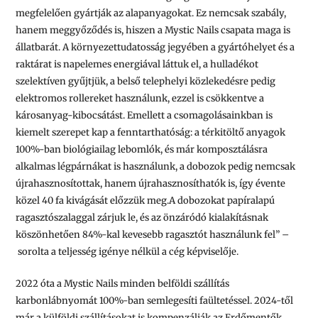
megfelelően gyártják az alapanyagokat. Ez nemcsak szabály,
hanem meggyőződés is, hiszen a Mystic Nails csapata maga is
állatbarát. A környezettudatosság jegyében a gyártóhelyet és a
raktárat is napelemes energiával láttuk el, a hulladékot
szelektíven gyűjtjük, a belső telephelyi közlekedésre pedig
elektromos rollereket használunk, ezzel is csökkentve a
károsanyag-kibocsátást. Emellett a csomagolásainkban is
kiemelt szerepet kap a fenntarthatóság: a térkitöltő anyagok
100%-ban biológiailag lebomlók, és már komposztálásra
alkalmas légpárnákat is használunk, a dobozok pedig nemcsak
újrahasznosítottak, hanem újrahasznosíthatók is, így évente
közel 40 fa kivágását előzzük meg.A dobozokat papíralapú
ragasztószalaggal zárjuk le, és az önzáródó kialakításnak
köszönhetően 84%-kal kevesebb ragasztót használunk fel” –
sorolta a teljesség igénye nélkül a cég képviselője.
2022 óta a Mystic Nails minden belföldi szállítás
karbonlábnyomát 100%-ban semlegesíti faültetéssel. 2024-től
már a külföldi szállításokat is kompenzálják az Erdőmentők