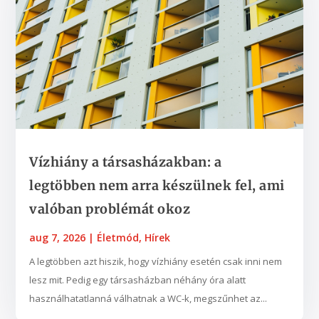
Vízhiány a társasházakban: a
legtöbben nem arra készülnek fel, ami
valóban problémát okoz
aug 7, 2026
|
Életmód
,
Hírek
A legtöbben azt hiszik, hogy vízhiány esetén csak inni nem
lesz mit. Pedig egy társasházban néhány óra alatt
használhatatlanná válhatnak a WC-k, megszűnhet az...