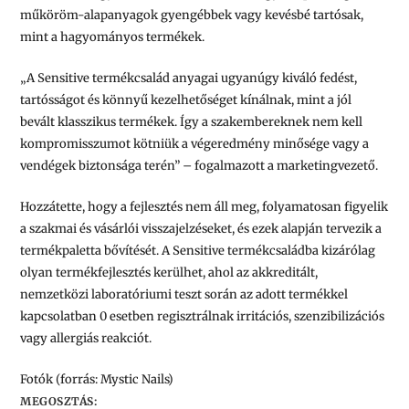
műköröm-alapanyagok gyengébbek vagy kevésbé tartósak,
mint a hagyományos termékek.
„A Sensitive termékcsalád anyagai ugyanúgy kiváló fedést,
tartósságot és könnyű kezelhetőséget kínálnak, mint a jól
bevált klasszikus termékek. Így a szakembereknek nem kell
kompromisszumot kötniük a végeredmény minősége vagy a
vendégek biztonsága terén”
– fogalmazott a marketingvezető.
Hozzátette, hogy a fejlesztés nem áll meg, folyamatosan figyelik
a szakmai és vásárlói visszajelzéseket, és ezek alapján tervezik a
termékpaletta bővítését. A Sensitive termékcsaládba kizárólag
olyan termékfejlesztés kerülhet, ahol az akkreditált,
nemzetközi laboratóriumi teszt során az adott termékkel
kapcsolatban 0 esetben regisztrálnak irritációs, szenzibilizációs
vagy allergiás reakciót.
Fotók (forrás: Mystic Nails)
MEGOSZTÁS: