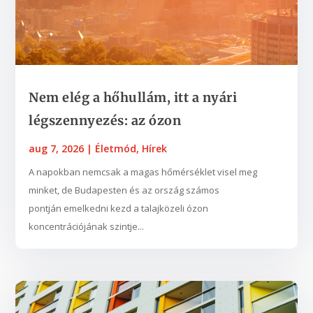
Nem elég a hőhullám, itt a nyári
légszennyezés: az ózon
aug 7, 2026
|
Életmód
,
Hírek
A napokban nemcsak a magas hőmérséklet visel meg
minket, de Budapesten és az ország számos
pontján emelkedni kezd a talajközeli ózon
koncentrációjának szintje...