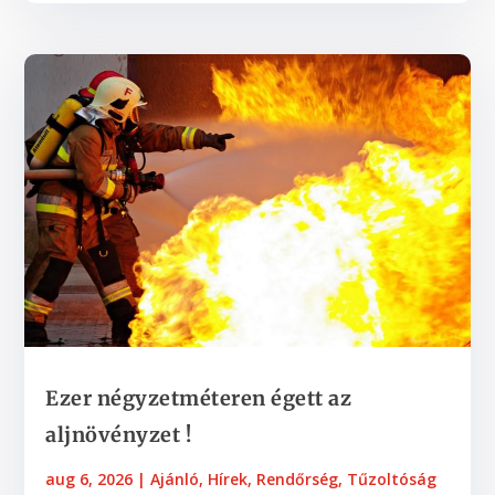
Ezer négyzetméteren égett az
aljnövényzet !
aug 6, 2026
|
Ajánló
,
Hírek
,
Rendőrség
,
Tűzoltóság