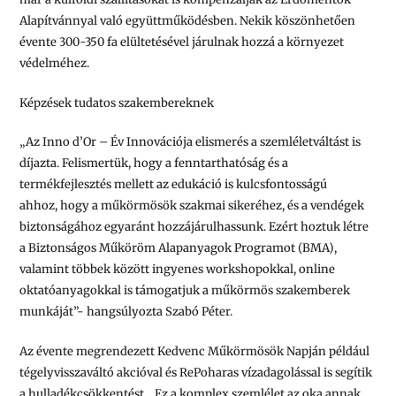
Alapítvánnyal való együttműködésben. Nekik köszönhetően
évente 300-350 fa elültetésével járulnak hozzá a környezet
védelméhez.
Képzések tudatos szakembereknek
„Az
Inno d’Or – Év Innovációja elismerés a szemléletváltást is
díjazta. Felismertük, hogy a fenntarthatóság és a
termékfejlesztés mellett az edukáció is kulcsfontosságú
ahhoz,
hogy a műkörmösök szakmai sikeréhez, és a vendégek
biztonságához egyaránt hozzájárulhassunk. Ezért hoztuk létre
a Biztonságos Műköröm Alapanyagok Programot (BMA),
valamint többek között ingyenes workshopokkal, online
oktatóanyagokkal is támogatjuk a műkörmös szakemberek
munkáját”-
hangsúlyozta Szabó Péter.
Az évente megrendezett Kedvenc Műkörmösök Napján például
tégelyvisszaváltó akcióval és RePoharas vízadagolással is segítik
a hulladékcsökkentést.
„Ez a komplex szemlélet az oka annak,