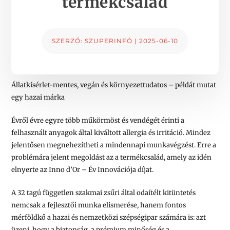
termékcsalád
SZERZŐ:
SZUPERINFÓ
|
2025-06-10
Állatkísérlet-mentes, vegán és környezettudatos – példát mutat
egy hazai márka
Évről évre egyre több műkörmöst és vendégét érinti a
felhasznált anyagok által kiváltott allergia és irritáció. Mindez
jelentősen megnehezítheti a mindennapi munkavégzést. Erre a
problémára jelent megoldást az a termékcsalád, amely az idén
elnyerte az Inno d’Or – Év Innovációja díjat.
A 32 tagú független szakmai zsűri által odaítélt kitüntetés
nemcsak a fejlesztői munka elismerése, hanem fontos
mérföldkő a hazai és nemzetközi szépségipar számára is: azt
üzeni, hogy a biztonság, a prémium minőség és a