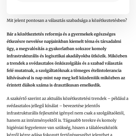
Mit jelent pontosan a választás szabadsága a közétkeztetésben?
Bár a közétkeztetés reformja és a gyermekek egészséges
étkezésre nevelése napjainkban kiemelt téma és társadalmi
ügy, a megvalósítás a gyakorlatban sokszor komoly
infrastrukturális és logisztikai akadályokba ütközik. Miközben
a trendek a svédasztalos önkiszolgálás és a szabad választás
felé mutatnak, a szolgáltatóknak a tömeges ételintolerancia
kihívásaival is nap mint nap meg kell küzdeniük miközben az
érintett diákok száma is drasztikusan emelkedik.
A szakértő szerint az aktuális közétkeztetési trendek – például a
svédasztalos jellegű kínálat – bevezetése jelentős
infrastrukturális fejlesztést igényel nem csak a szolgáltaóktól,
hanem az intézményektől is. Tágasabb terekre és komoly
higiéniai fegyelemre van szükség, hiszen a tálalóeszközök
kézről kézre adása fokozott fertőzésveszélyt jelenthet a