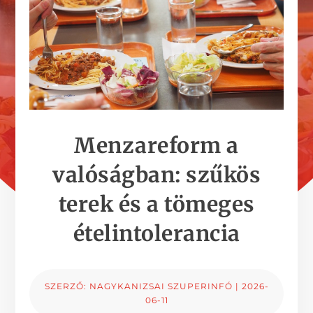
Menzareform a
valóságban: szűkös
terek és a tömeges
ételintolerancia
SZERZŐ:
NAGYKANIZSAI SZUPERINFÓ
|
2026-
06-11