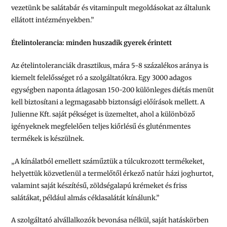
vezetünk be salátabár és vitaminpult megoldásokat az általunk
ellátott intézményekben.”
Ételintolerancia: minden huszadik gyerek érintett
Az ételintoleranciák drasztikus, mára 5-8 százalékos aránya is
kiemelt felelősséget ró a szolgáltatókra. Egy 3000 adagos
egységben naponta átlagosan 150-200 különleges diétás menüt
kell biztosítani a legmagasabb biztonsági előírások mellett. A
Julienne Kft. saját pékséget is üzemeltet, ahol a különböző
igényeknek megfelelően teljes kiőrlésű és gluténmentes
termékek is készülnek.
„A kínálatból emellett száműztük a túlcukrozott termékeket,
helyettük közvetlenül a termelőtől érkező natúr házi joghurtot,
valamint saját készítésű, zöldségalapú krémeket és friss
salátákat, például almás céklasalátát kínálunk.”
A szolgáltató alvállalkozók bevonása nélkül, saját hatáskörben