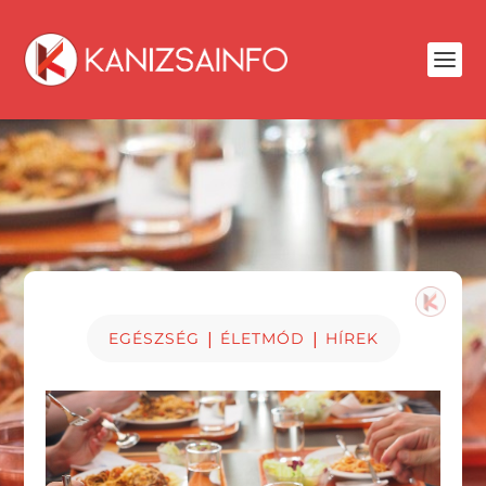
|
|
EGÉSZSÉG
ÉLETMÓD
HÍREK