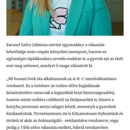
Escusol Szőcs Julianna szerint ugyanakkor a választás
lehetősége nem csupán kényelmi szempont, hanem az
egészséges táplálkozásra nevelés eszköze is: a gyerek azt az ételt
eszi meg szívesen, amelyet ő maga választott ki.
„Mi hosszú évek óta alkalmazzuk az A-B-C menüválasztásos
rendszert. Ez a módszer az online előre foglalásnak
köszönhetően nemcsak a logisztikát teszi biztonságosabbá,
hanem szinte nullára csökkenti az ételpazarlást is, hiszen a
konyha pontosan annyi adagot készít, amennyit a gyerekek
kiválasztottak. Természetesen mi is folyamatosan fejlesztünk és
térünk át akár az önkiszolgáló- svédasztalos rendszerre, vagy
pedig a 3 féle előre választás mellett, hibrid rendszerben