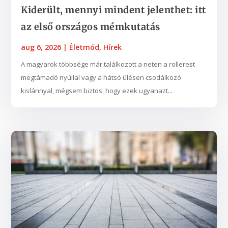
Kiderült, mennyi mindent jelenthet: itt
az első országos mémkutatás
aug 6, 2026
|
Életmód
,
Hírek
A magyarok többsége már találkozott a neten a rollerest
megtámadó nyúllal vagy a hátsó ülésen csodálkozó
kislánnyal, mégsem biztos, hogy ezek ugyanazt...