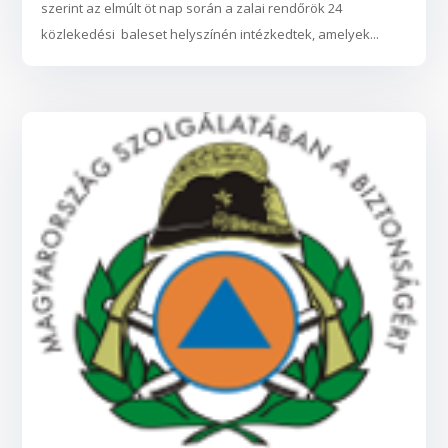
szerint az elmúlt öt nap során a zalai rendőrök 24
közlekedési baleset helyszínén intézkedtek, amelyek...