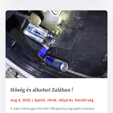
Hőség és alkohol Zalában !
aug 6, 2026
|
Ajánló
,
Hírek
,
Időjárás
,
Rendőrség
A Zala Vármegyei Rendőr-főkapitányság tájékoztatása