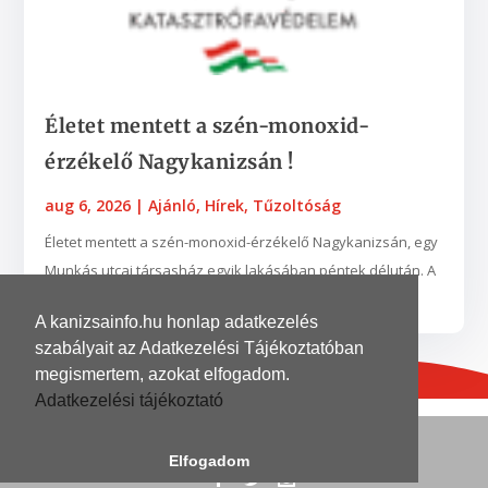
Életet mentett a szén-monoxid-
érzékelő Nagykanizsán !
aug 6, 2026
|
Ajánló
,
Hírek
,
Tűzoltóság
Életet mentett a szén-monoxid-érzékelő Nagykanizsán, egy
Munkás utcai társasház egyik lakásában péntek délután. A
készülék egy nyílt égésterű vízmelegítő...
A kanizsainfo.hu honlap adatkezelés
szabályait az Adatkezelési Tájékoztatóban
megismertem, azokat elfogadom.
Adatkezelési tájékoztató
© 2026
| Grafika és kivitelezés
DinoDinelli
Elfogadom