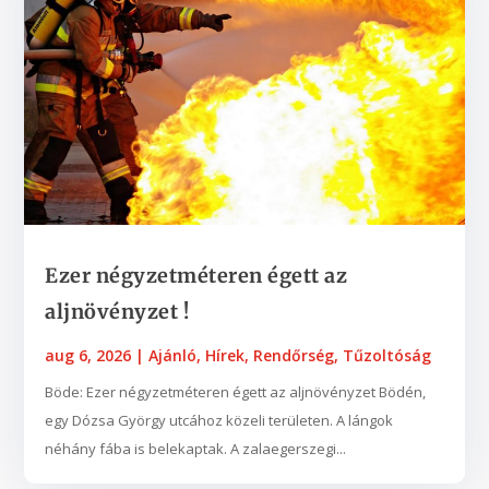
Ezer négyzetméteren égett az
aljnövényzet !
aug 6, 2026
|
Ajánló
,
Hírek
,
Rendőrség
,
Tűzoltóság
Böde: Ezer négyzetméteren égett az aljnövényzet Bödén,
egy Dózsa György utcához közeli területen. A lángok
néhány fába is belekaptak. A zalaegerszegi...