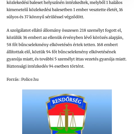
közlekedési baleset helyszínén intézkedtek, melyből 1 halálos
kimenetelű közlekedési balesetben 1 ember vesztette életét, 16
súlyos és 37 könnyű sérüléssel végződött.
A szolgálatot ellátó állomány összesen 218 személyt fogott el,
közülük 36 embert az ellenük érvényben lévő körözés alapján,
58 főt bűncselekmény elkövetésén értek tetten. 168 embert
állítottak elő, köztük 94 főt bűncselekmény elkövetésének
gyanúja miatt, és további 5 személyt ittas vezetés gyanúja miatt.
Biztonsági intézkedés 94 esetben történt.
Forrás : Police.hu