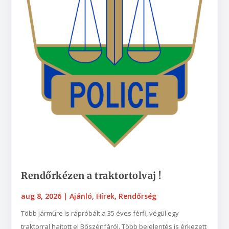
Rendőrkézen a traktortolvaj !
aug 8, 2026
|
Ajánló
,
Hírek
,
Rendőrség
Több járműre is rápróbált a 35 éves férfi, végül egy
traktorral hajtott el Bőszénfáról. Több bejelentés is érkezett