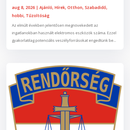
aug 8, 2026
|
Ajánló
,
Hírek
,
Otthon
,
Szabadidő,
hobbi
,
Tűzoltóság
Az elmúlt években jelentősen megnövekedett az
ingatlanokban használt elektromos eszközök száma. Ezzel
gyakorlatilag potenciális veszélyforrásokat engedtünk be...