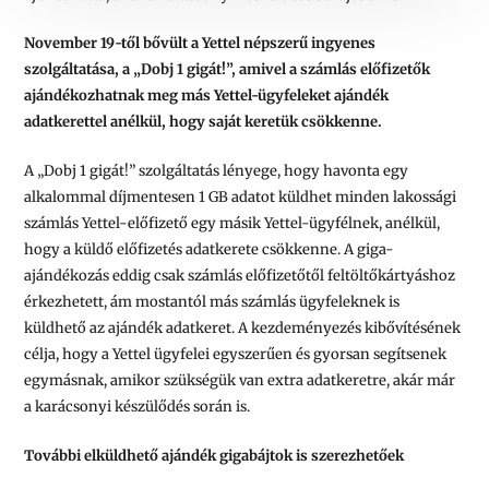
November 19-től bővült a Yettel népszerű ingyenes
szolgáltatása, a „Dobj 1 gigát!”, amivel a számlás előfizetők
ajándékozhatnak meg más Yettel-ügyfeleket ajándék
adatkerettel anélkül, hogy saját keretük csökkenne.
A „Dobj 1 gigát!” szolgáltatás lényege, hogy havonta egy
alkalommal díjmentesen 1 GB adatot küldhet minden lakossági
számlás Yettel-előfizető egy másik Yettel-ügyfélnek, anélkül,
hogy a küldő előfizetés adatkerete csökkenne. A giga-
ajándékozás eddig csak számlás előfizetőtől feltöltőkártyáshoz
érkezhetett, ám mostantól más számlás ügyfeleknek is
küldhető az ajándék adatkeret. A kezdeményezés kibővítésének
célja, hogy a Yettel ügyfelei egyszerűen és gyorsan segítsenek
egymásnak, amikor szükségük van extra adatkeretre, akár már
a karácsonyi készülődés során is.
További elküldhető ajándék gigabájtok is szerezhetőek