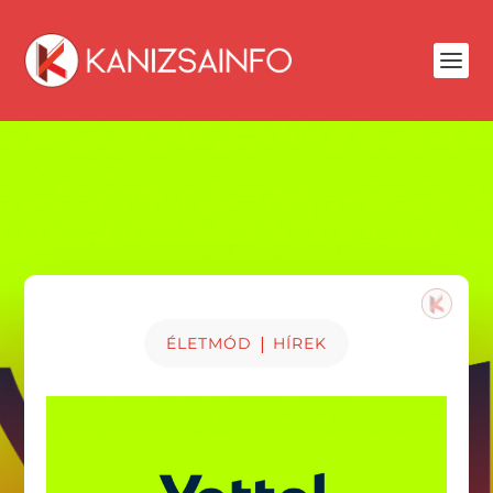
|
ÉLETMÓD
HÍREK