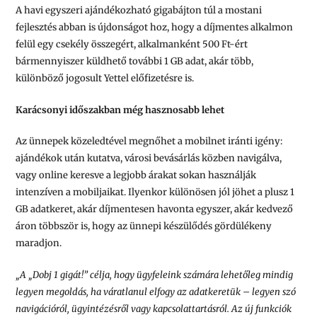
A havi egyszeri ajándékozható gigabájton túl a mostani
fejlesztés abban is újdonságot hoz, hogy a díjmentes alkalmon
felül egy csekély összegért, alkalmanként 500 Ft-ért
bármennyiszer küldhető további 1 GB adat, akár több,
különböző jogosult Yettel előfizetésre is.
Karácsonyi időszakban még hasznosabb lehet
Az ünnepek közeledtével megnőhet a mobilnet iránti igény:
ajándékok után kutatva, városi bevásárlás közben navigálva,
vagy online keresve a legjobb árakat sokan használják
intenzíven a mobiljaikat. Ilyenkor különösen jól jöhet a plusz 1
GB adatkeret, akár díjmentesen havonta egyszer, akár kedvező
áron többször is, hogy az ünnepi készülődés gördülékeny
maradjon.
„A „Dobj 1 gigát!” célja, hogy ügyfeleink számára lehetőleg mindig
legyen megoldás, ha váratlanul elfogy az adatkeretük – legyen szó
navigációról, ügyintézésről vagy kapcsolattartásról. Az új funkciók