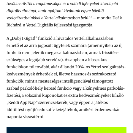
tovább erősítik a rugalmasságot és a valódi igényeket kiszolgáló
digitális élményt, amit nyújtani kívánunk egyre bővülő
szolgáltatásainkkal a Yettel alkalmazáson belül.”
– mondta Deák
Richárd, a Yettel Digitális fejlesztési igazgatója.
A „Dobj 1 Gigát!” funkció a hivatalos Yettel alkalmazásban
érhető el az arra jogosult ügyfelek számára (amennyiben az új
funkció nem jelenik meg az alkalmazásban, annak frissítése
szükséges a legújabb verzióra). Az appban a klasszikus
funkciókon túl további, akár állandó 20%-os Yettel szolgáltatás-
kedvezmények érhetőek el, illetve hasznos és szórakoztató
funkciók, mint a mesterséges intelligenciával támogatott
szabad parkolóhely kereső funkció vagy a kényelmes parkolás-
fizetési, a sokszínű kuponokat és extra kedvezményeket kínáló
„Keddi App Nap” szerencsekerék, vagy éppen a játékos
időtöltést nyújtó edukatív kvízjátékok, amikért érdemes akár
naponta visszatérni.