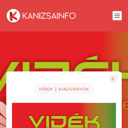
|
HÍREK
KIADVÁNYOK