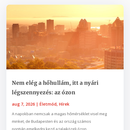
Nem elég a hőhullám, itt a nyári
légszennyezés: az ózon
aug 7, 2026
|
Életmód
,
Hírek
A napokban nemcsak a magas hőmérséklet visel meg
minket, de Budapesten és az ország számos
pontján emelkedni kezd a talajközeli ózon