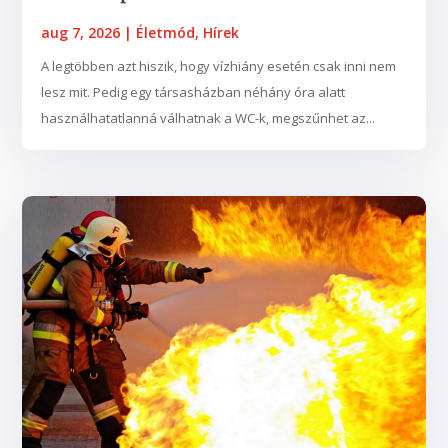
aug 7, 2026
|
Életmód
,
Hírek
A legtöbben azt hiszik, hogy vízhiány esetén csak inni nem
lesz mit. Pedig egy társasházban néhány óra alatt
használhatatlanná válhatnak a WC-k, megszűnhet az...