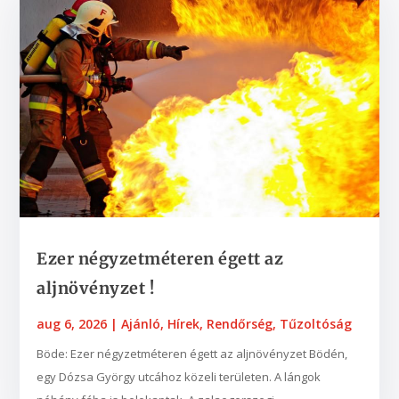
Ezer négyzetméteren égett az
aljnövényzet !
aug 6, 2026
|
Ajánló
,
Hírek
,
Rendőrség
,
Tűzoltóság
Böde: Ezer négyzetméteren égett az aljnövényzet Bödén,
egy Dózsa György utcához közeli területen. A lángok