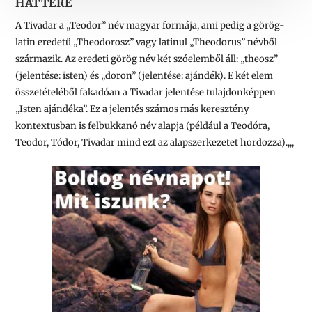
HÁTTERE
A Tivadar a „Teodor” név magyar formája, ami pedig a görög-
latin eredetű „Theodorosz” vagy latinul „Theodorus” névből
származik. Az eredeti görög név két szóelemből áll: „theosz”
(jelentése: isten) és „doron” (jelentése: ajándék). E két elem
összetételéből fakadóan a Tivadar jelentése tulajdonképpen
„Isten ajándéka”. Ez a jelentés számos más keresztény
kontextusban is felbukkanó név alapja (például a Teodóra,
Teodor, Tódor, Tivadar mind ezt az alapszerkezetet hordozza).,,,