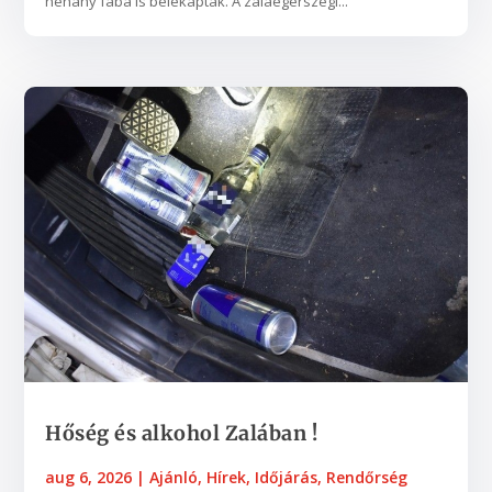
néhány fába is belekaptak. A zalaegerszegi...
Hőség és alkohol Zalában !
aug 6, 2026
|
Ajánló
,
Hírek
,
Időjárás
,
Rendőrség