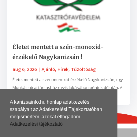
Életet mentett a szén-monoxid-
érzékelő Nagykanizsán !
aug 6, 2026
|
Ajánló
,
Hírek
,
Tűzoltóság
Életet mentett a szén-monoxid-érzékelő Nagykanizsán, egy
Munkás utcai társasház egyik lakásában péntek délután. A
készülék egy nyílt égésterű vízmelegítő...
A kanizsainfo.hu honlap adatkezelés
szabályait az Adatkezelési Tájékoztatóban
megismertem, azokat elfogadom.
Adatkezelési tájékoztató
© 2026
| Grafika és kivitelezés
DinoDinelli