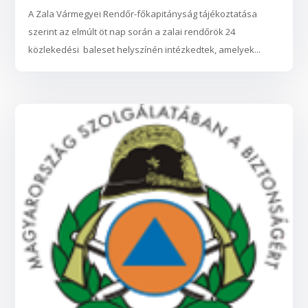
A Zala Vármegyei Rendőr-főkapitányság tájékoztatása
szerint az elmúlt öt nap során a zalai rendőrök 24
közlekedési baleset helyszínén intézkedtek, amelyek...