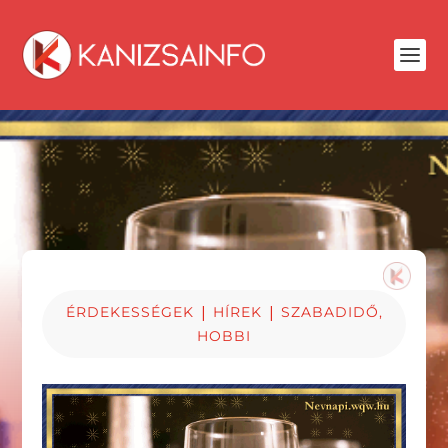
|
|
ÉRDEKESSÉGEK
HÍREK
SZABADIDŐ,
HOBBI