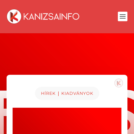
|
HÍREK
KIADVÁNYOK