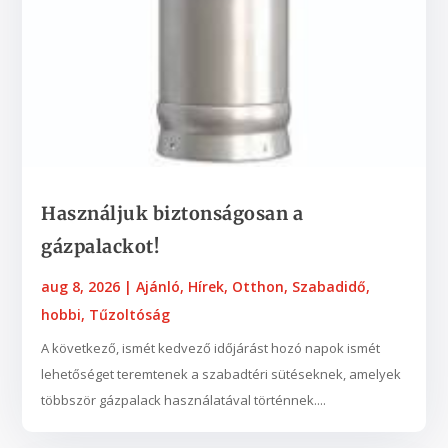
Használjuk biztonságosan a
gázpalackot!
aug 8, 2026
|
Ajánló
,
Hírek
,
Otthon
,
Szabadidő,
hobbi
,
Tűzoltóság
A következő, ismét kedvező időjárást hozó napok ismét
lehetőséget teremtenek a szabadtéri sütéseknek, amelyek
többször gázpalack használatával történnek....