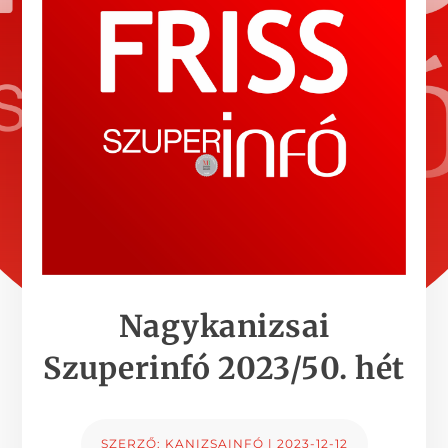
Nagykanizsai
Szuperinfó 2023/50. hét
SZERZŐ:
KANIZSAINFÓ
|
2023-12-12