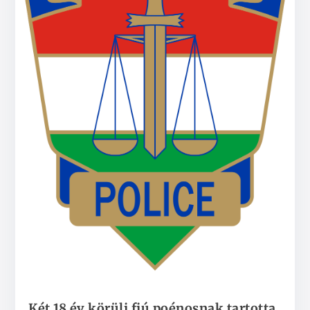
Két 18 év körüli fiú poénosnak tartotta,