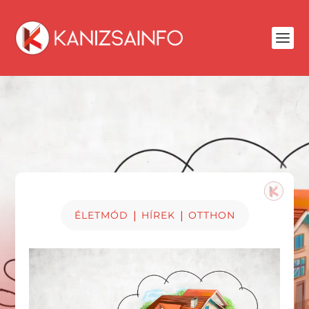
|
|
ÉLETMÓD
HÍREK
OTTHON