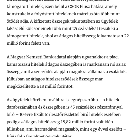
támogatott hitelek, ezen belül a CSOK Plusz hatása, amely
konstrukció a folyósított hiteleknek március óta több mint
ötödét adja. A kifizetett összegek tekintetében az ügyfelek
lakáscélú kölcsöneinek több mint 25 százalékát teszik ki a
támogatott hitelek, ahol az átlagos hitelösszeg folyamatosan 22
millió forint felett van.
A Magyar Nemzeti Bank adatai alapján ugyanakkor a piaci
kamatozású hitelek átlagos összegében is markánsan nő az az
összeg, amit a szerződés alapján magukra vállalnak a családok.
Júliusban az átlagos hitelszerződések összege már
megközelítette a 18 millió forintot.
Az ügyfelek körében továbbra is legnépszerűbb – a hitelek
darabszámában és összegében is 45 százalékos részaránnyal
bíró – 10 évre fixált törlesztőrészlettel bíró hitelek esetében
pedig az átlagos hitelösszeg 18,82 millió forint volt idén
júliusban, ami harmadával magasabb, mint egy évvel ezelőtt –
hívja fel a figyelmet Gergely Péter.