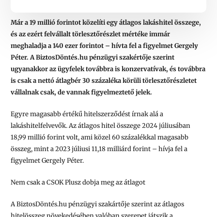
Már a 19 millió forintot közelíti egy átlagos lakáshitel összege,
és az ezért felvállalt törlesztőrészlet mértéke immár
meghaladja a 140 ezer forintot – hívta fel a figyelmet Gergely
Péter. A BiztosDöntés.hu pénzügyi szakértője szerint
ugyanakkor az ügyfelek továbbra is konzervatívak, és továbbra
is csak a nettó átlagbér 30 százaléka körüli törlesztőrészletet
vállalnak csak, de vannak figyelmeztető jelek.
Egyre magasabb értékű hitelszerződést írnak alá a
lakáshitelfelvevők. Az átlagos hitel összege 2024 júliusában
18,99 millió forint volt, ami közel 60 százalékkal magasabb
összeg, mint a 2023 júliusi 11,18 milliárd forint – hívja fel a
figyelmet Gergely Péter.
Nem csak a CSOK Plusz dobja meg az átlagot
A BiztosDöntés.hu pénzügyi szakártője szerint az átlagos
hitelösszeg növekedésében valóban szerepet játszik a