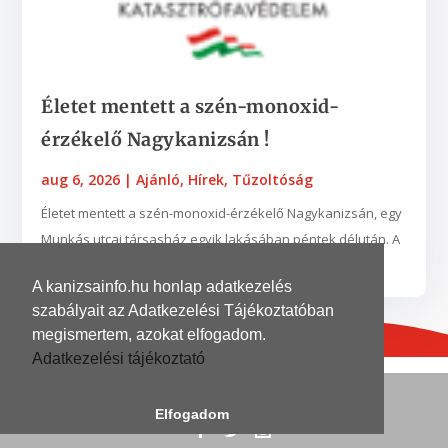
Életet mentett a szén-monoxid-
érzékelő Nagykanizsán !
aug 6, 2026
|
Ajánló
,
Hírek
,
Tűzoltóság
Életet mentett a szén-monoxid-érzékelő Nagykanizsán, egy
Munkás utcai társasház egyik lakásában péntek délután. A
készülék egy nyílt égésterű vízmelegítő...
A kanizsainfo.hu honlap adatkezelés
szabályait az Adatkezelési Tájékoztatóban
megismertem, azokat elfogadom.
Adatkezelési tájékoztató
© 2026
| Grafika és kivitelezés
DinoDinelli
Elfogadom