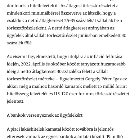
döntenek a hitelfelvételről. Az átlagos törlesztőrészletet a
mindenkori minimálbérrel összevetve az látszik, hogy a
családok a nettó átlagkereset 25-35 százalékát vállalják be a
törlesztőrészletként. A nettó átlagkereset arányában az
ügyfelek által vállalt törlesztőrészlet júniusban emelkedett 30
százalék fölé.
Az viszont figyelmeztető, hogy utoljára az infláció felfutása
idején, 2022. április és október között tanyázott huzamosabb
ideig a nettó átlagkereset 30 százaléka felett a vállalt
törlesztőrészlet mértéke – figyelmeztet Gergely Péter. Igaz ez
akkor még a maihoz hasonló kamatok mellett 15 millió forint
hitelösszeg felvételét és 115-120 ezer forintos törlesztőrészletet
jelentett.
A bankok versenyeznek az ügyfelekért
A piaci lakáshitelek kamatai között továbbra is jelentős
eltérések vannak az egyes bankok ajánlatai között. 19 millió