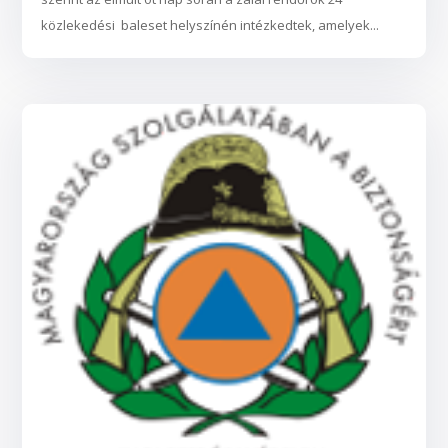
közlekedési baleset helyszínén intézkedtek, amelyek...