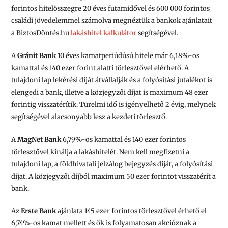
forintos hitelösszegre 20 éves futamidővel és 600 000 forintos
családi jövedelemmel számolva megnéztük a bankok ajánlatait
a BiztosDöntés.hu
lakáshitel kalkulátor
segítségével.
A
Gránit Bank
10 éves kamatperiúdúsú hitele már 6,18%-os
kamattal és 140 ezer forint alatti törlesztővel elérhető. A
tulajdoni lap lekérési díját átvállalják és a folyósítási jutalékot is
elengedi a bank, illetve a közjegyzői díjat is maximum 48 ezer
forintig visszatérítik. Türelmi idő is igényelhető 2 évig, melynek
segítségével alacsonyabb lesz a kezdeti törlesztő.
A
MagNet Bank
6,79%-os kamattal és 140 ezer forintos
törlesztővel kínálja a lakáshitelét. Nem kell megfizetni a
tulajdoni lap, a földhivatali jelzálog bejegyzés díját, a folyósítási
díjat. A közjegyzői díjból maximum 50 ezer forintot visszatérít a
bank.
Az
Erste Bank
ajánlata 145 ezer forintos törlesztővel érhető el
6,74%-os kamat mellett és ők is folyamatosan akcióznak a