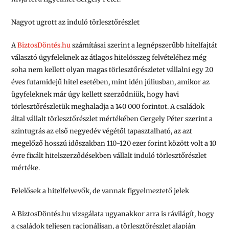
Nagyot ugrott az induló törlesztőrészlet
A
BiztosDöntés.hu
számításai szerint a legnépszerűbb hitelfajtát
választó ügyfeleknek az átlagos hitelösszeg felvételéhez még
soha nem kellett olyan magas törlesztőrészletet vállalni egy 20
éves futamidejű hitel esetében, mint idén júliusban, amikor az
ügyfeleknek már úgy kellett szerződniük, hogy havi
törlesztőrészletük meghaladja a 140 000 forintot. A családok
által vállalt törlesztőrészlet mértékében Gergely Péter szerint a
szintugrás az első negyedév végétől tapasztalható, az azt
megelőző hosszú időszakban 110-120 ezer forint között volt a 10
évre fixált hitelszerződésekben vállalt induló törlesztőrészlet
mértéke.
Felelősek a hitelfelvevők, de vannak figyelmeztető jelek
A BiztosDöntés.hu vizsgálata ugyanakkor arra is rávilágít, hogy
a családok teljesen racionálisan, a törlesztőrészlet alapján