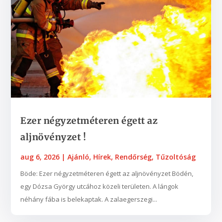
Ezer négyzetméteren égett az
aljnövényzet !
aug 6, 2026
|
Ajánló
,
Hírek
,
Rendőrség
,
Tűzoltóság
Böde: Ezer négyzetméteren égett az aljnövényzet Bödén,
egy Dózsa György utcához közeli területen. A lángok
néhány fába is belekaptak. A zalaegerszegi...