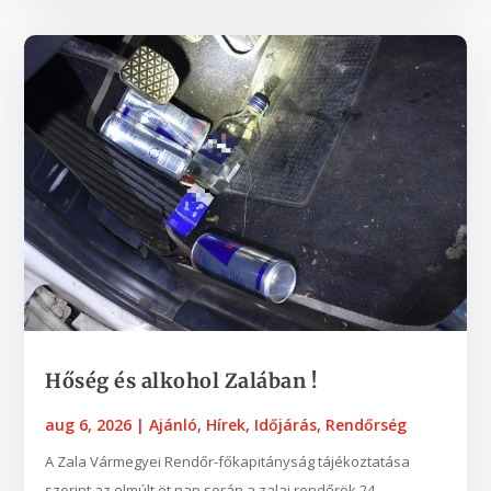
Hőség és alkohol Zalában !
aug 6, 2026
|
Ajánló
,
Hírek
,
Időjárás
,
Rendőrség
A Zala Vármegyei Rendőr-főkapitányság tájékoztatása
szerint az elmúlt öt nap során a zalai rendőrök 24