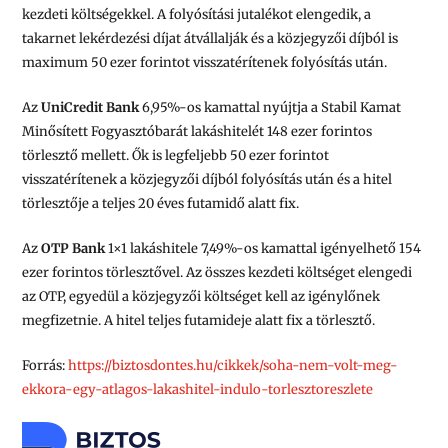
kezdeti költségekkel. A folyósítási jutalékot elengedik, a
takarnet lekérdezési díjat átvállalják és a közjegyzői díjból is
maximum 50 ezer forintot visszatérítenek folyósítás után.
Az
UniCredit Bank
6,95%-os kamattal nyújtja a Stabil Kamat
Minősített Fogyasztóbarát lakáshitelét 148 ezer forintos
törlesztő mellett. Ők is legfeljebb 50 ezer forintot
visszatérítenek a közjegyzői díjból folyósítás után és a hitel
törlesztője a teljes 20 éves futamidő alatt fix.
Az
OTP Bank
1×1 lakáshitele 7,49%-os kamattal igényelhető 154
ezer forintos törlesztővel. Az összes kezdeti költséget elengedi
az OTP, egyedül a közjegyzői költséget kell az igénylőnek
megfizetnie. A hitel teljes futamideje alatt fix a törlesztő.
Forrás:
https://biztosdontes.hu/cikkek/soha-nem-volt-meg-
ekkora-egy-atlagos-lakashitel-indulo-torlesztoreszlete