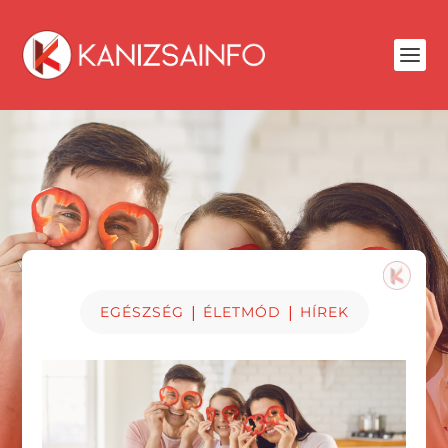
|
|
EGÉSZSÉG
ÉLETMÓD
HÍREK