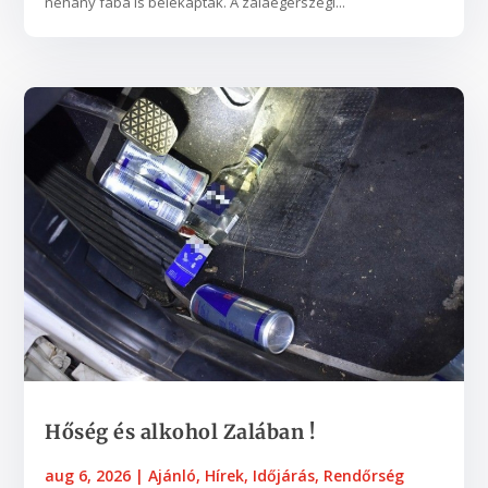
néhány fába is belekaptak. A zalaegerszegi...
Hőség és alkohol Zalában !
aug 6, 2026
|
Ajánló
,
Hírek
,
Időjárás
,
Rendőrség