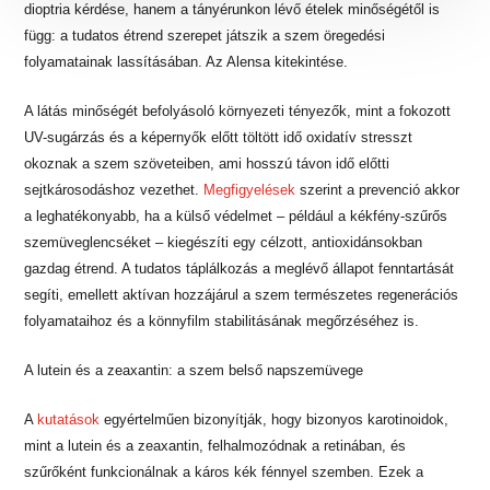
dioptria kérdése, hanem a tányérunkon lévő ételek minőségétől is
függ: a tudatos étrend szerepet játszik a szem öregedési
folyamatainak lassításában. Az Alensa kitekintése.
A látás minőségét befolyásoló környezeti tényezők, mint a fokozott
UV-sugárzás és a képernyők előtt töltött idő oxidatív stresszt
okoznak a szem szöveteiben, ami hosszú távon idő előtti
sejtkárosodáshoz vezethet.
Megfigyelések
szerint a prevenció akkor
a leghatékonyabb, ha a külső védelmet – például a kékfény-szűrős
szemüveglencséket – kiegészíti egy célzott, antioxidánsokban
gazdag étrend. A tudatos táplálkozás a meglévő állapot fenntartását
segíti, emellett aktívan hozzájárul a szem természetes regenerációs
folyamataihoz és a könnyfilm stabilitásának megőrzéséhez is.
A lutein és a zeaxantin: a szem belső napszemüvege
A
kutatások
egyértelműen bizonyítják, hogy bizonyos karotinoidok,
mint a lutein és a zeaxantin, felhalmozódnak a retinában, és
szűrőként funkcionálnak a káros kék fénnyel szemben. Ezek a