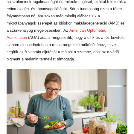
hajszálereinek rugalmasságát és mikrokeringését, ezáltal fokozzák a
retina oxigén- és tápanyagellátását. Bár a tudatosság ezen a téren
folyamatosan nő, ám sokan még mindig alábecsülik a
mikrotápanyagok szerepét az időskori makuladegeneráció (AMD) és
a szürkehályog megelőzésében.
Az
American Optometric
Association
(AOA) adatai
megerősítik, hogy a cink és a réz bevitele
szintén elengedhetetlen a retina megfelelő működéséhez, mivel
segítik az A-vitamin eljutását a májból a szembe, ahol az a védő
pigment a melanin termelést támogatja.