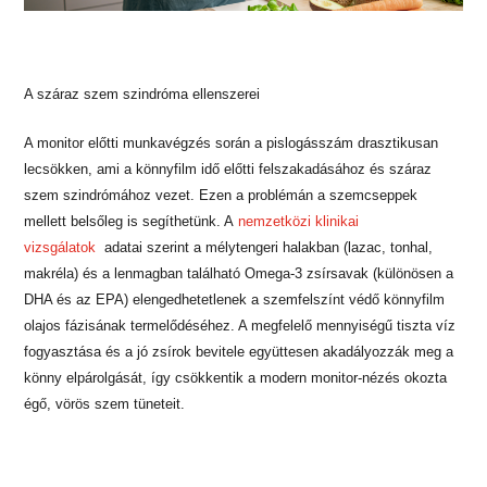
A száraz szem szindróma ellenszerei
A monitor előtti munkavégzés során a pislogásszám drasztikusan
lecsökken, ami a könnyfilm idő előtti felszakadásához és száraz
szem szindrómához vezet. Ezen a problémán a szemcseppek
mellett belsőleg is segíthetünk. A
nemzetközi klinikai
vizsgálatok
adatai szerint
a mélytengeri halakban (lazac, tonhal,
makréla) és a lenmagban található Omega-3 zsírsavak (különösen a
DHA és az EPA) elengedhetetlenek a szemfelszínt védő könnyfilm
olajos fázisának termelődéséhez. A megfelelő mennyiségű tiszta víz
fogyasztása és a jó zsírok bevitele együttesen akadályozzák meg a
könny elpárolgását, így csökkentik a modern monitor-nézés okozta
égő, vörös szem tüneteit.