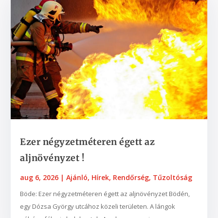
Ezer négyzetméteren égett az
aljnövényzet !
aug 6, 2026
|
Ajánló
,
Hírek
,
Rendőrség
,
Tűzoltóság
Böde: Ezer négyzetméteren égett az aljnövényzet Bödén,
egy Dózsa György utcához közeli területen. A lángok