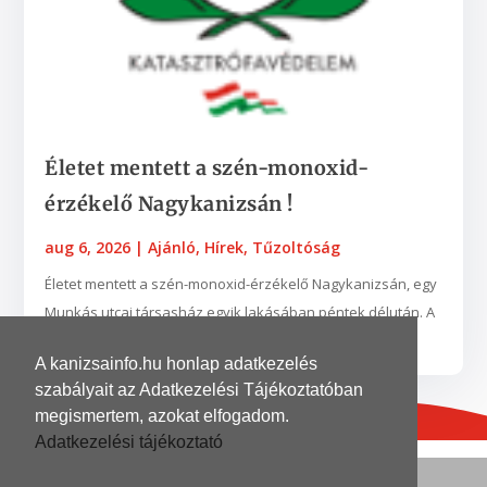
Életet mentett a szén-monoxid-
érzékelő Nagykanizsán !
aug 6, 2026
|
Ajánló
,
Hírek
,
Tűzoltóság
Életet mentett a szén-monoxid-érzékelő Nagykanizsán, egy
Munkás utcai társasház egyik lakásában péntek délután. A
készülék egy nyílt égésterű vízmelegítő...
A kanizsainfo.hu honlap adatkezelés
szabályait az Adatkezelési Tájékoztatóban
megismertem, azokat elfogadom.
Adatkezelési tájékoztató
© 2026
| Grafika és kivitelezés