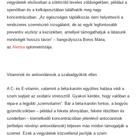
vegyületek elsősorban a sötétzöld leveles zöldségekben, például a
spenótban és a kelkáposztában találhatók meg nagy
koncentrációban. „Az egészséges táplálkozás nem helyettesíti a
rendszeres szemészeti vizsgálatot, de az egyik legfontosabb
preventív eszköz a kezünkben, amellyel támogathatjuk a látásunk
minőségét hosszú távon” – hangsúlyozza Boros Mária,
az
Alensa
optometristája.
Vitaminok és antioxidánsok a szabadgyökök ellen
A C- és E-vitamin, valamint a béta-karotin együttes hatása védi a
szem sejtjeit az oxidatív stressztől. Gyakori kérdés, hogy valóban a
répa-e a legjobb „szemvitamin”. Bár a béta-karotin fontos, a bogyós
gyümölcsökben – például a fekete áfonyában, fekete ribizliben és
szederben – kiemelkedő koncentrációban jelenlévő antocianinok
(erőteljes növényi antioxidánsok) teljesen más módon támogatják a
szemet. Ezek a vegyületek közvetlenül javítják a szem