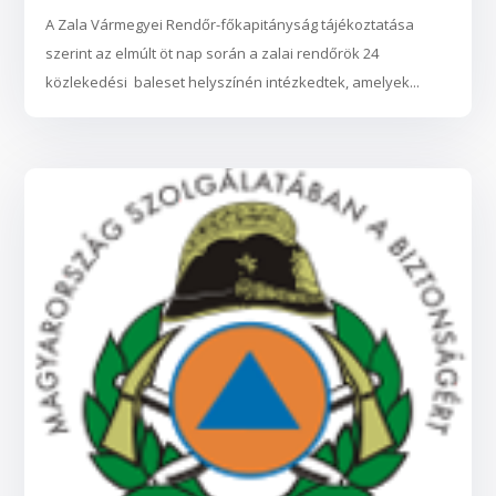
A Zala Vármegyei Rendőr-főkapitányság tájékoztatása
szerint az elmúlt öt nap során a zalai rendőrök 24
közlekedési baleset helyszínén intézkedtek, amelyek...