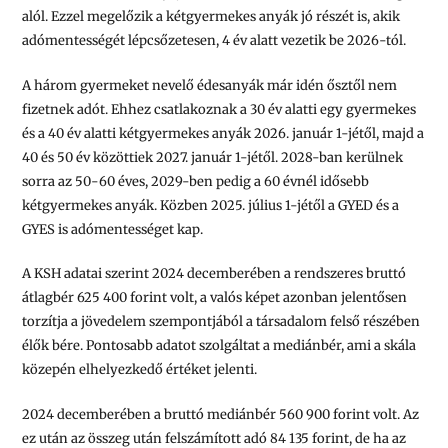
alól. Ezzel megelőzik a kétgyermekes anyák jó részét is, akik
adómentességét lépcsőzetesen, 4 év alatt vezetik be 2026-tól.
A három gyermeket nevelő édesanyák már idén ősztől nem
fizetnek adót. Ehhez csatlakoznak a 30 év alatti egy gyermekes
és a 40 év alatti kétgyermekes anyák 2026. január 1-jétől, majd a
40 és 50 év közöttiek 2027. január 1-jétől. 2028-ban kerülnek
sorra az 50-60 éves, 2029-ben pedig a 60 évnél idősebb
kétgyermekes anyák. Közben 2025. július 1-jétől a GYED és a
GYES is adómentességet kap.
A KSH adatai szerint 2024 decemberében a rendszeres bruttó
átlagbér 625 400 forint volt, a valós képet azonban jelentősen
torzítja a jövedelem szempontjából a társadalom felső részében
élők bére. Pontosabb adatot szolgáltat a mediánbér, ami a skála
közepén elhelyezkedő értéket jelenti.
2024 decemberében a bruttó mediánbér 560 900 forint volt. Az
ez után az összeg után felszámított adó 84 135 forint, de ha az