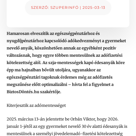
SZERZŐ:
SZUPERINFÓ
|
2025-03-13
Hamarosan elveszítik az egészségpénztárhoz és
nyugdíjpénztárhoz kapcsolódó adókedvezményt a gyermeket
nevelő anyák, köszönhetően annak az egyébként pozitív
változásnak, hogy egyre többen mentesülnek az adófizetési
kötelezettség alól. Az szja-mentességek kapó édesanyák köre
épp ma hajnalban bővült utoljára, ugyanakkor az
egészségpénztári tagoknak érdemes még az adófizetés
megszűnése előtt optimalizálni – hívta fel a figyelmet a
BiztosDöntés.hu szakértője.
Kiterjesztik az adómentességet
2025. március 13-án jelentette be Orbán Viktor, hogy 2026.
január 1-jétől az egy gyermeket nevelő 30 év alatti édesanyák is
mentesülnek a személyi jövedelemadó-fizetési kötelezettség