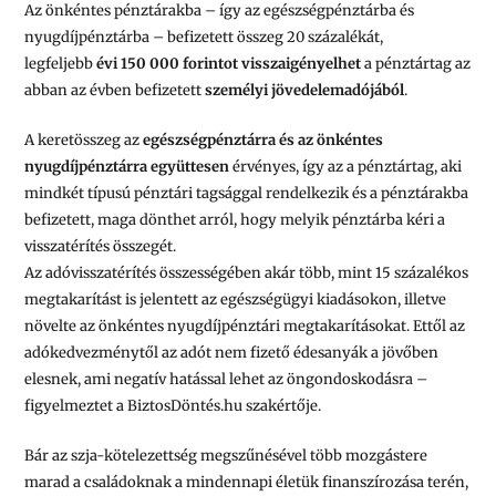
Az önkéntes pénztárakba – így az egészségpénztárba és
nyugdíjpénztárba – befizetett összeg 20 százalékát,
legfeljebb
évi
150 000 forintot visszaigényelhet
a pénztártag az
abban az évben befizetett
személyi jövedelemadójából
.
A keretösszeg az
egészségpénztárra és az önkéntes
nyugdíjpénztárra együttesen
érvényes, így az a pénztártag, aki
mindkét típusú pénztári tagsággal rendelkezik és a pénztárakba
befizetett, maga dönthet arról, hogy melyik pénztárba kéri a
visszatérítés összegét.
Az adóvisszatérítés összességében akár több, mint 15 százalékos
megtakarítást is jelentett az egészségügyi kiadásokon, illetve
növelte az önkéntes nyugdíjpénztári megtakarításokat. Ettől az
adókedvezménytől az adót nem fizető édesanyák a jövőben
elesnek, ami negatív hatással lehet az öngondoskodásra –
figyelmeztet a BiztosDöntés.hu szakértője.
Bár az szja-kötelezettség megszűnésével több mozgástere
marad a családoknak a mindennapi életük finanszírozása terén,