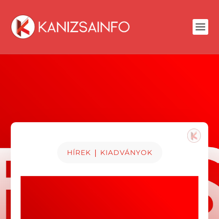
|
HÍREK
KIADVÁNYOK