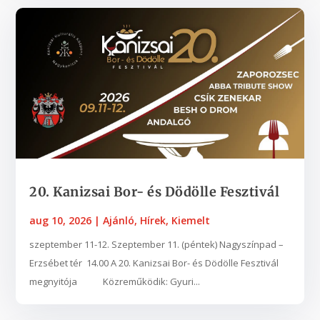
20. Kanizsai Bor- és Dödölle Fesztivál
aug 10, 2026
|
Ajánló
,
Hírek
,
Kiemelt
szeptember 11-12. Szeptember 11. (péntek) Nagyszínpad –
Erzsébet tér 14.00 A 20. Kanizsai Bor- és Dödölle Fesztivál
megnyitója Közreműködik: Gyuri...