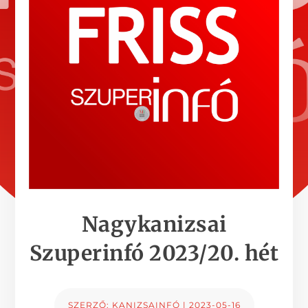
Nagykanizsai
Szuperinfó 2023/20. hét
SZERZŐ:
KANIZSAINFÓ
|
2023-05-16