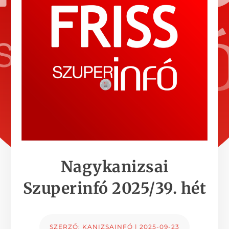
Nagykanizsai
Szuperinfó 2025/39. hét
SZERZŐ:
KANIZSAINFÓ
|
2025-09-23