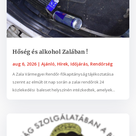
Hőség és alkohol Zalában !
aug 6, 2026
|
Ajánló
,
Hírek
,
Időjárás
,
Rendőrség
A Zala Vármegyei Rendőr-főkapitányság tájékoztatása
szerint az elmúlt öt nap során a zalai rendőrök 24
közlekedési baleset helyszínén intézkedtek, amelyek...