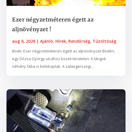
Ezer négyzetméteren égett az
aljnövényzet !
aug 6, 2026
|
Ajánló
,
Hírek
,
Rendőrség
,
Tűzoltóság
Böde: Ezer négyzetméteren égett az aljnövényzet Bödén,
egy Dózsa György utcához közeli területen. A lángok
néhány fába is belekaptak. A zalaegerszegi...