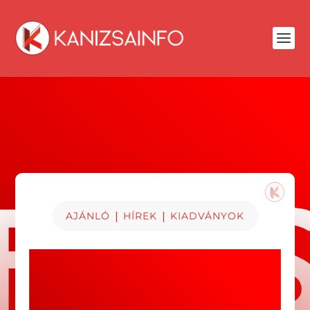
|
|
AJÁNLÓ
HÍREK
KIADVÁNYOK