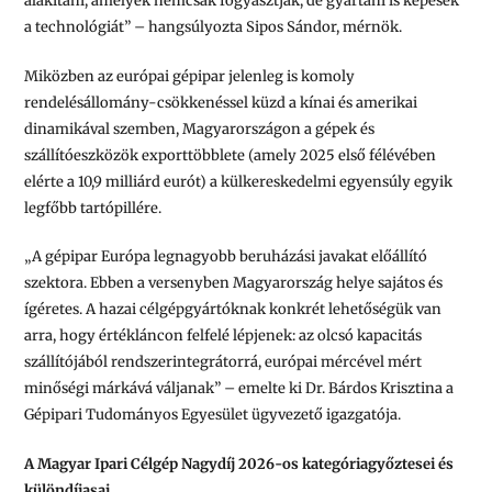
alakítani, amelyek nemcsak fogyasztják, de gyártani is képesek
a technológiát” – hangsúlyozta Sipos Sándor, mérnök.
Miközben az európai gépipar jelenleg is komoly
rendelésállomány-csökkenéssel küzd a kínai és amerikai
dinamikával szemben, Magyarországon a gépek és
szállítóeszközök exporttöbblete (amely 2025 első félévében
elérte a 10,9 milliárd eurót) a külkereskedelmi egyensúly egyik
legfőbb tartópillére.
„A gépipar Európa legnagyobb beruházási javakat előállító
szektora. Ebben a versenyben Magyarország helye sajátos és
ígéretes. A hazai célgépgyártóknak konkrét lehetőségük van
arra, hogy értékláncon felfelé lépjenek: az olcsó kapacitás
szállítójából rendszerintegrátorrá, európai mércével mért
minőségi márkává váljanak” – emelte ki Dr. Bárdos Krisztina a
Gépipari Tudományos Egyesület ügyvezető igazgatója.
A Magyar Ipari Célgép Nagydíj 2026-os kategóriagyőztesei és
különdíjasai