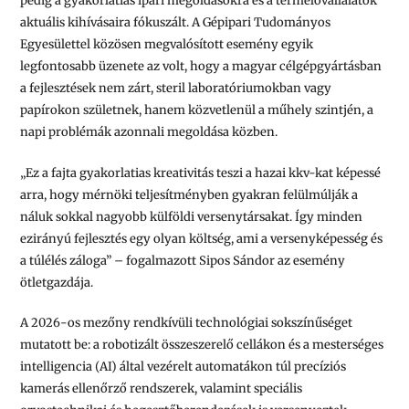
pedig a gyakorlatias ipari megoldásokra és a termelővállalatok
aktuális kihívásaira fókuszált. A Gépipari Tudományos
Egyesülettel közösen megvalósított esemény egyik
legfontosabb üzenete az volt, hogy a magyar célgépgyártásban
a fejlesztések nem zárt, steril laboratóriumokban vagy
papírokon születnek, hanem közvetlenül a műhely szintjén, a
napi problémák azonnali megoldása közben.
„Ez a fajta gyakorlatias kreativitás teszi a hazai kkv-kat képessé
arra, hogy mérnöki teljesítményben gyakran felülmúlják a
náluk sokkal nagyobb külföldi versenytársakat. Így minden
ezirányú fejlesztés egy olyan költség, ami a versenyképesség és
a túlélés záloga” – fogalmazott Sipos Sándor az esemény
ötletgazdája.
A 2026-os mezőny rendkívüli technológiai sokszínűséget
mutatott be: a robotizált összeszerelő cellákon és a mesterséges
intelligencia (AI) által vezérelt automatákon túl precíziós
kamerás ellenőrző rendszerek, valamint speciális