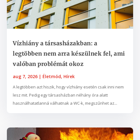
Vízhiány a társasházakban: a
legtöbben nem arra készülnek fel, ami
valóban problémát okoz
aug 7, 2026
|
Életmód
,
Hírek
A legtöbben azt hiszik, hogy vízhiány esetén csak inni nem
lesz mit. Pedig egy társasházban néhány óra alatt
használhatatlanná válhatnak a WC-k, megszűnhet az...