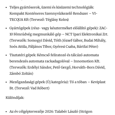
Teljes gyártósorok, üzemi és kisüzemi technológiák:
Kompakt Konténeres Szennyvízkezelő Rendszer – VI-
TECQUA Kft (Tervező: Téglásy Kolos)
Gyártógépek (rész- vagy készterméket előállító gépek): ZAC-
10 Fémrúdvég megmunkáló gép – NCT Ipari Elektronikai Zrt.
(Tervezők: Somogyi Dávid, Tóth József Gábor, Budai Mihály,
Soós Attila, Páljános Tibor, Gyéresi Csaba, Bártfai Péter)
Tisztatéri gépek: Kémcső feliratozó és tálcázó automata
berendezés automata rackadagolóval – Innomotion Kft.
(Tervezők: Erdélyi Sándor, Pető Gergő, Horváth-Bors Dávid,
Zámbó Zoltán)
Mezőgazdasági gépek (Új kategória): Tó a tóban – Keviplast
Bt. (Tervező: Vad Róbert)
Különdíjak:
Az év célgéptervezője 2026: Talabér László (Strigon