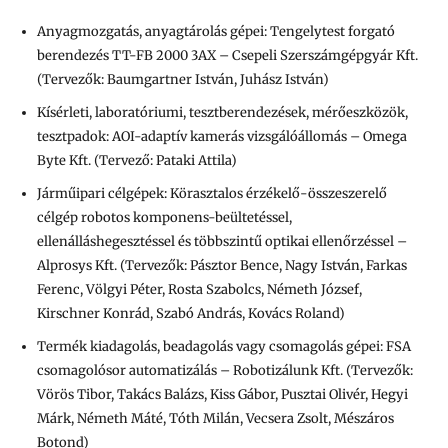
Anyagmozgatás, anyagtárolás gépei: Tengelytest forgató
berendezés TT-FB 2000 3AX – Csepeli Szerszámgépgyár Kft.
(Tervezők: Baumgartner István, Juhász István)
Kísérleti, laboratóriumi, tesztberendezések, mérőeszközök,
tesztpadok: AOI-adaptív kamerás vizsgálóállomás – Omega
Byte Kft. (Tervező: Pataki Attila)
Járműipari célgépek: Körasztalos érzékelő-összeszerelő
célgép robotos komponens-beültetéssel,
ellenálláshegesztéssel és többszintű optikai ellenőrzéssel –
Alprosys Kft. (Tervezők: Pásztor Bence, Nagy István, Farkas
Ferenc, Völgyi Péter, Rosta Szabolcs, Németh József,
Kirschner Konrád, Szabó András, Kovács Roland)
Termék kiadagolás, beadagolás vagy csomagolás gépei: FSA
csomagolósor automatizálás – Robotizálunk Kft. (Tervezők:
Vörös Tibor, Takács Balázs, Kiss Gábor, Pusztai Olivér, Hegyi
Márk, Németh Máté, Tóth Milán, Vecsera Zsolt, Mészáros
Botond)