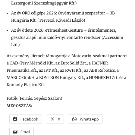
Esztergomi Szerszámgépgyár Kft.)
Az év ÖKO célgépe 2026: Örvényáramú szeparátor – 3B
Hungária Kft. (Tervező: Kövesdi László)
Az év ötlete 2026: eTimesheet Gesture – érintésmentes,
gesztus alapú munkaidő-nyilvántartó rendszer (Accessium
Ltd.)
Az esemény kiemelt támogatója a Motovario, szakmai partnerei
a CAD-Terv Mérnöki Kft., az EuroSolid Zrt., a HAFNER
Pneumatika Kft., az IPT Kft., az RWH Kft., az ABB Robotics, a
MARCO GmbH, a KONTRON Hungary Kft., a HUNGEXPO Zrt. és a
Konkoly Electro Kft.
Fotók (Forrás: Gépész Szalon)
MEGOSZTÁS:
Facebook
X
WhatsApp
Email