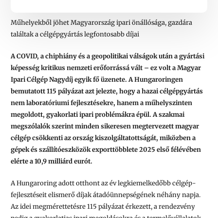
Műhelyekből jöhet Magyarország ipari önállósága, gazdára
találtak a célgépgyártás legfontosabb díjai
A COVID, a chiphiány és a geopolitikai válságok után a gyártási
képesség kritikus nemzeti erőforrássá vált – ez volt a Magyar
Ipari Célgép Nagydíj egyik fő üzenete. A Hungaroringen
bemutatott 115 pályázat azt jelezte, hogy a hazai célgépgyártás
nem laboratóriumi fejlesztésekre, hanem a műhelyszinten
megoldott, gyakorlati ipari problémákra épül. A szakmai
megszólalók szerint minden sikeresen megtervezett magyar
célgép csökkenti az ország kiszolgáltatottságát, miközben a
gépek és szállítóeszközök exporttöbblete 2025 első félévében
elérte a 10,9 milliárd eurót.
A Hungaroring adott otthont az év legkiemelkedőbb célgép-
fejlesztéseit elismerő díjak átadóünnepségének néhány napja.
Az idei megmérettetésre 115 pályázat érkezett, a rendezvény