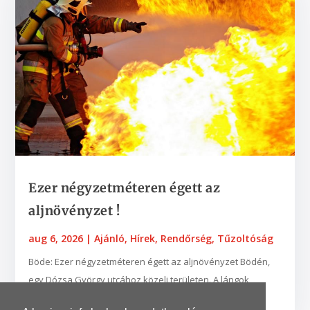
Ezer négyzetméteren égett az
aljnövényzet !
aug 6, 2026
|
Ajánló
,
Hírek
,
Rendőrség
,
Tűzoltóság
Böde: Ezer négyzetméteren égett az aljnövényzet Bödén,
egy Dózsa György utcához közeli területen. A lángok
néhány fába is belekaptak. A zalaegerszegi...