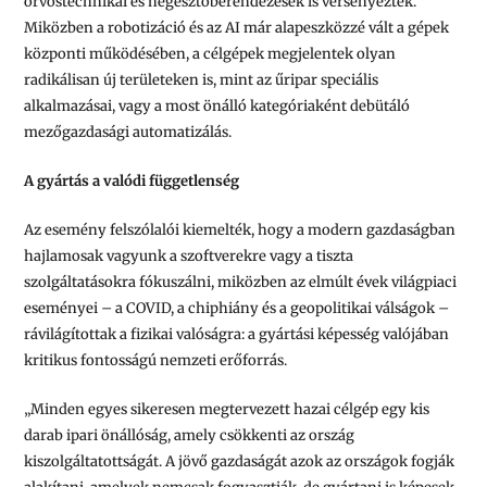
orvostechnikai és hegesztőberendezések is versenyeztek.
Miközben a robotizáció és az AI már alapeszközzé vált a gépek
központi működésében, a célgépek megjelentek olyan
radikálisan új területeken is, mint az űripar speciális
alkalmazásai, vagy a most önálló kategóriaként debütáló
mezőgazdasági automatizálás.
A gyártás a valódi függetlenség
Az esemény felszólalói kiemelték, hogy a modern gazdaságban
hajlamosak vagyunk a szoftverekre vagy a tiszta
szolgáltatásokra fókuszálni, miközben az elmúlt évek világpiaci
eseményei – a COVID, a chiphiány és a geopolitikai válságok –
rávilágítottak a fizikai valóságra: a gyártási képesség valójában
kritikus fontosságú nemzeti erőforrás.
„Minden egyes sikeresen megtervezett hazai célgép egy kis
darab ipari önállóság, amely csökkenti az ország
kiszolgáltatottságát. A jövő gazdaságát azok az országok fogják