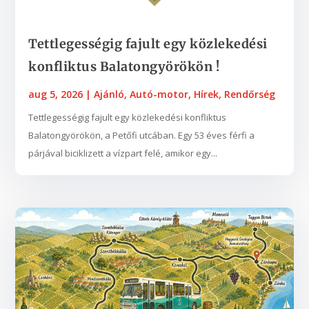
Tettlegességig fajult egy közlekedési
konfliktus Balatongyörökön !
aug 5, 2026
|
Ajánló
,
Autó-motor
,
Hírek
,
Rendőrség
Tettlegességig fajult egy közlekedési konfliktus
Balatongyörökön, a Petőfi utcában. Egy 53 éves férfi a
párjával biciklizett a vízpart felé, amikor egy...