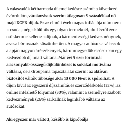
A válaszadók kétharmada díjemelkedésre számít a következő
évfordulón,
várakozásuk szerint átlagosan 5 százalékkal nő
majd KGFB-díjuk.
Ez az elmúlt évek magas inflációja után nem
is csoda, mégis különös egy olyan terméknél, ahol évről évre
csökkennie kellene a díjnak, a kármentességi kedvezménynek,
azaz a bónusznak köszönhetően. A magyar autósok a válaszok
alapján nagyon árérzékenyek, háromnegyedük elsősorban egy
kedvezőbb díj miatt váltana. Már
évi 5 ezer forintnál
alacsonyabb összegű díjkülönbözet is sokakat motiválna
váltásra,
de a Groupama tapasztalatai szerint
az aktívan
biztosítót váltók többsége akár 10 000 Ft-ot is spórolhat.
A
díjon kívül az egyszerű díjszámítás és szerződéskötés (32%), az
online intézhető folyamat (30%), valamint a személyre szabott
kedvezmények (26%) sarkallnák leginkább váltásra az
autósokat.
Aki egyszer már váltott, később is kipróbálja