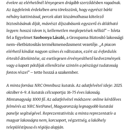
évekre az elérhetőnél lényegesen drágább szerződésben ragadnak.
Az ügyfeleink érdekében arra törekszünk, hogy egyrészt bárki
néhány kattintással, percek alatt kiszámolhassa kötelező
biztosításának díját, másrészt díjszabásunk egyszerű és átlátható
legyen: hosszú távon is, kellemetlen meglepetések nélkül”
– hívta
fel a figyelmet
Szobonya László,
a Groupama Biztosító lakossági
nem-életbiztosítás termékmenedzsment vezetője.
„A piacon
elérhető kínálat nagyon színes és változatos, ezért az évfordulós
értesítő áttekintése, az esetlegesen érvényesíthető kedvezmények
vagy a kapott pótdíjak ellenőrzése szintén a pénzügyi tudatosság
fontos részei”
– tette hozzá a szakember.
A minta forrása: NRC Omnibusz kutatás. Az adatfelvétel ideje: 2025.
október 6-9. A kutatás célcsoportja: 16-75 éves lakosság.
Mintanagyság: 1000 fő. Az adatfelvétel módszere: online kérdőíves
felmérés az NRC NetPanel, Magyarország legnagyobb kutatási
panelje segítségével. Reprezentativitás: a minta reprezentatív a
magyar lakosságra nem, korcsoport, végzettség, a lakóhely
településtípusa és régiója alapján.