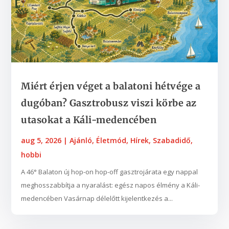
Miért érjen véget a balatoni hétvége a
dugóban? Gasztrobusz viszi körbe az
utasokat a Káli-medencében
aug 5, 2026
|
Ajánló
,
Életmód
,
Hírek
,
Szabadidő,
hobbi
A 46° Balaton új hop-on hop-off gasztrojárata egy nappal
meghosszabbítja a nyaralást: egész napos élmény a Káli-
medencében Vasárnap délelőtt kijelentkezés a...