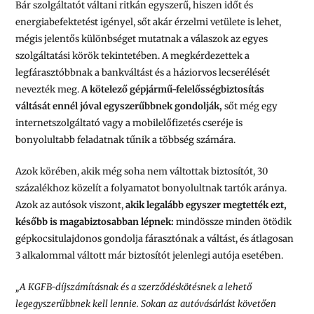
Bár szolgáltatót váltani ritkán egyszerű, hiszen időt és
energiabefektetést igényel, sőt akár érzelmi vetülete is lehet,
mégis jelentős különbséget mutatnak a válaszok az egyes
szolgáltatási körök tekintetében. A megkérdezettek a
legfárasztóbbnak a bankváltást és a háziorvos lecserélését
nevezték meg.
A kötelező gépjármű-felelősségbiztosítás
váltását ennél jóval egyszerűbbnek gondolják,
sőt még egy
internetszolgáltató vagy a mobilelőfizetés cseréje is
bonyolultabb feladatnak tűnik a többség számára.
Azok körében, akik még soha nem váltottak biztosítót, 30
százalékhoz közelít a folyamatot bonyolultnak tartók aránya.
Azok az autósok viszont,
akik legalább egyszer megtették ezt,
később is magabiztosabban lépnek:
mindössze minden ötödik
gépkocsitulajdonos gondolja fárasztónak a váltást, és átlagosan
3 alkalommal váltott már biztosítót jelenlegi autója esetében.
„A KGFB-díjszámításnak és a szerződéskötésnek a lehető
legegyszerűbbnek kell lennie. Sokan az autóvásárlást követően