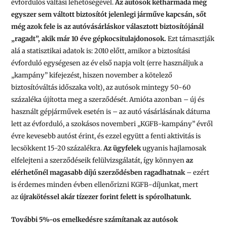
évfordulós váltási lehetőségével.
Az autósok kétharmada még
egyszer sem váltott biztosítót jelenlegi járműve kapcsán, sőt
még azok fele is az autóvásárláskor választott biztosítójánál
„ragadt”, akik már 10 éve gépkocsitulajdonosok.
Ezt támasztják
alá a statisztikai adatok is: 2010 előtt, amikor a biztosítási
évforduló egységesen az év első napja volt (erre használjuk a
„kampány” kifejezést, hiszen november a kötelező
biztosítóváltás időszaka volt), az autósok mintegy 50-60
százaléka újította meg a szerződését. Amióta azonban – új és
használt gépjárművek esetén is – az autó vásárlásának dátuma
lett az évforduló, a szokásos novemberi „KGFB-kampány” évről
évre kevesebb autóst érint, és ezzel együtt a fenti aktivitás is
lecsökkent 15-20 százalékra.
Az ügyfelek
ugyanis hajlamosak
elfelejteni a szerződéseik felülvizsgálatát, így könnyen
az
elérhetőnél magasabb díjú szerződésben ragadhatnak
– ezért
is érdemes minden évben ellenőrizni KGFB-díjunkat, mert
az
újrakötéssel akár tízezer forint felett is spórolhatunk.
További 5%-os emelkedésre számítanak az autósok