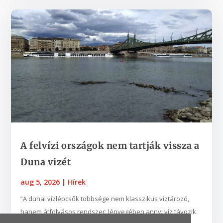
A felvízi országok nem tartják vissza a
Duna vizét
aug 5, 2026
|
Hírek
“A dunai vízlépcsők többsége nem klasszikus víztározó,
hanem átfolyásos rendszer: lényegében annyi víz távozik