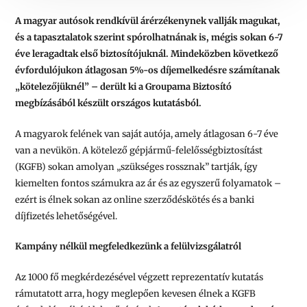
A magyar autósok rendkívül árérzékenynek vallják magukat,
és a tapasztalatok szerint spórolhatnának is, mégis sokan 6-7
éve leragadtak első biztosítójuknál. Mindeközben következő
évfordulójukon átlagosan 5%-os díjemelkedésre számítanak
„kötelezőjüknél” – derült ki a Groupama Biztosító
megbízásából készült országos kutatásból.
A magyarok felének van saját autója, amely átlagosan 6-7 éve
van a nevükön. A kötelező gépjármű-felelősségbiztosítást
(KGFB) sokan amolyan „szükséges rossznak” tartják, így
kiemelten fontos számukra az ár és az egyszerű folyamatok –
ezért is élnek sokan az online szerződéskötés és a banki
díjfizetés lehetőségével.
Kampány nélkül megfeledkezünk a felülvizsgálatról
Az 1000 fő megkérdezésével végzett reprezentatív kutatás
rámutatott arra, hogy meglepően kevesen élnek a KGFB