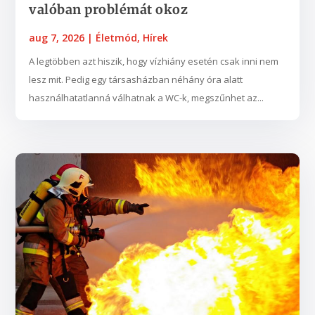
valóban problémát okoz
aug 7, 2026
|
Életmód
,
Hírek
A legtöbben azt hiszik, hogy vízhiány esetén csak inni nem
lesz mit. Pedig egy társasházban néhány óra alatt
használhatatlanná válhatnak a WC-k, megszűnhet az...