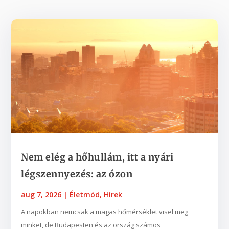
Nem elég a hőhullám, itt a nyári
légszennyezés: az ózon
aug 7, 2026
|
Életmód
,
Hírek
A napokban nemcsak a magas hőmérséklet visel meg
minket, de Budapesten és az ország számos