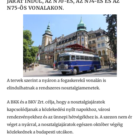
JÁRAT INDUL, AZ N70-ES, AZ N74-ES ÉS AZ
N75-ÖS VONALAKON.
A tervek szerint a nyáron a fogaskerekű vonalán is
elindulhatnak a rendszeres nosztalgiamenetek.
A BKK és a BKV Zrt. célja, hogy a nosztalgiajáratok
kapcsolódjanak a közlekedési nyílt napokhoz, városi
rendezvényekhez és az ünnepi hétvégékhez is. A szezon nem ér
véget a nyárral, a nosztalgiajáratok egészen október végéig
közlekednek a budapesti utcákon.