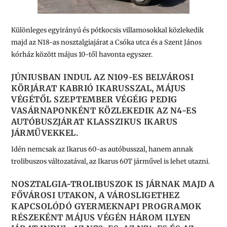
Különleges egyirányú és pótkocsis villamosokkal közlekedik
majd az N18-as nosztalgiajárat a Csóka utca és a Szent János
kórház között május 10-től havonta egyszer.
JÚNIUSBAN INDUL AZ N109-ES BELVÁROSI
KÖRJÁRAT KABRIÓ IKARUSSZAL, MÁJUS
VÉGÉTŐL SZEPTEMBER VÉGÉIG PEDIG
VASÁRNAPONKÉNT KÖZLEKEDIK AZ N4-ES
AUTÓBUSZJÁRAT KLASSZIKUS IKARUS
JÁRMŰVEKKEL.
Idén nemcsak az Ikarus 60-as autóbusszal, hanem annak
trolibuszos változatával, az Ikarus 60T járművel is lehet utazni.
NOSZTALGIA-TROLIBUSZOK IS JÁRNAK MAJD A
FŐVÁROSI UTAKON, A VÁROSLIGETHEZ
KAPCSOLÓDÓ GYERMEKNAPI PROGRAMOK
RÉSZEKÉNT MÁJUS VÉGÉN HÁROM ILYEN