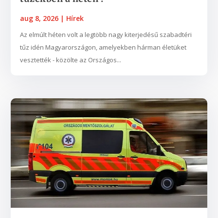
aug 8, 2026
|
Hírek
Az elmúlt héten volt a legtöbb nagy kiterjedésű szabadtéri
tűz idén Magyarországon, amelyekben hárman életüket
vesztették - közölte az Országos...