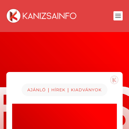
|
|
AJÁNLÓ
HÍREK
KIADVÁNYOK