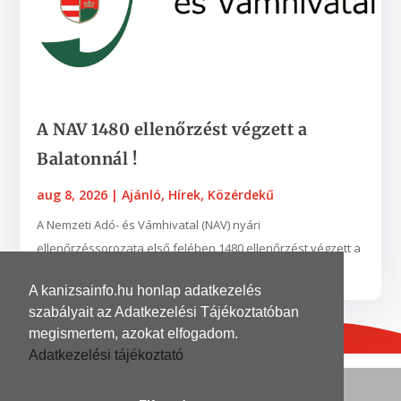
A NAV 1480 ellenőrzést végzett a
Balatonnál !
aug 8, 2026
|
Ajánló
,
Hírek
,
Közérdekű
A Nemzeti Adó- és Vámhivatal (NAV) nyári
ellenőrzéssorozata első felében 1480 ellenőrzést végzett a
turisztikailag frekventált területen a Balatonnál, ebből...
A kanizsainfo.hu honlap adatkezelés
szabályait az Adatkezelési Tájékoztatóban
megismertem, azokat elfogadom.
Adatkezelési tájékoztató
© 2026
| Grafika és kivitelezés
DinoDinelli