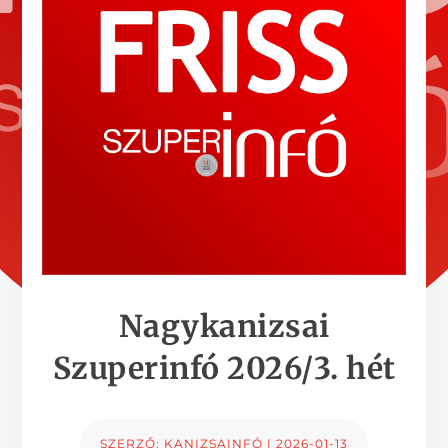
Nagykanizsai
Szuperinfó 2026/3. hét
SZERZŐ:
KANIZSAINFÓ
|
2026-01-13