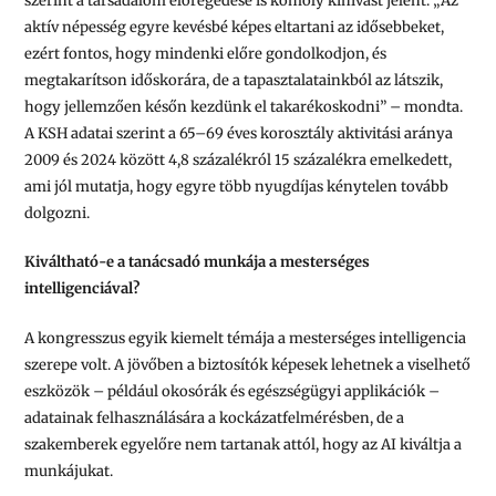
szerint a társadalom elöregedése is komoly kihívást jelent. „Az
aktív népesség egyre kevésbé képes eltartani az idősebbeket,
ezért fontos, hogy mindenki előre gondolkodjon, és
megtakarítson időskorára, de a tapasztalatainkból az látszik,
hogy jellemzően későn kezdünk el takarékoskodni” – mondta.
A KSH adatai szerint a 65–69 éves korosztály aktivitási aránya
2009 és 2024 között 4,8 százalékról 15 százalékra emelkedett,
ami jól mutatja, hogy egyre több nyugdíjas kénytelen tovább
dolgozni.
Kiváltható-e a tanácsadó munkája a mesterséges
intelligenciával?
A kongresszus egyik kiemelt témája a mesterséges intelligencia
szerepe volt. A jövőben a biztosítók képesek lehetnek a viselhető
eszközök – például okosórák és egészségügyi applikációk –
adatainak felhasználására a kockázatfelmérésben, de a
szakemberek egyelőre nem tartanak attól, hogy az AI kiváltja a
munkájukat.