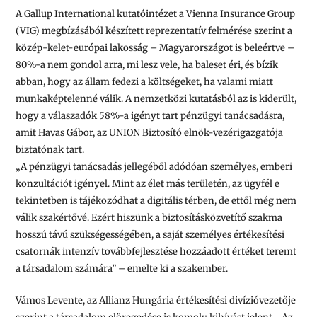
A Gallup International kutatóintézet a Vienna Insurance Group
(VIG) megbízásából készített reprezentatív felmérése szerint a
közép-kelet-európai lakosság – Magyarországot is beleértve –
80%-a nem gondol arra, mi lesz vele, ha baleset éri, és bízik
abban, hogy az állam fedezi a költségeket, ha valami miatt
munkaképtelenné válik. A nemzetközi kutatásból az is kiderült,
hogy a válaszadók 58%-a igényt tart pénzügyi tanácsadásra,
amit Havas Gábor, az UNION Biztosító elnök-vezérigazgatója
biztatónak tart.
„A pénzügyi tanácsadás jellegéből adódóan személyes, emberi
konzultációt igényel. Mint az élet más területén, az ügyfél e
tekintetben is tájékozódhat a digitális térben, de ettől még nem
válik szakértővé. Ezért hiszünk a biztosításközvetítő szakma
hosszú távú szükségességében, a saját személyes értékesítési
csatornák intenzív továbbfejlesztése hozzáadott értéket teremt
a társadalom számára” – emelte ki a szakember.
Vámos Levente, az Allianz Hungária értékesítési divízióvezetője