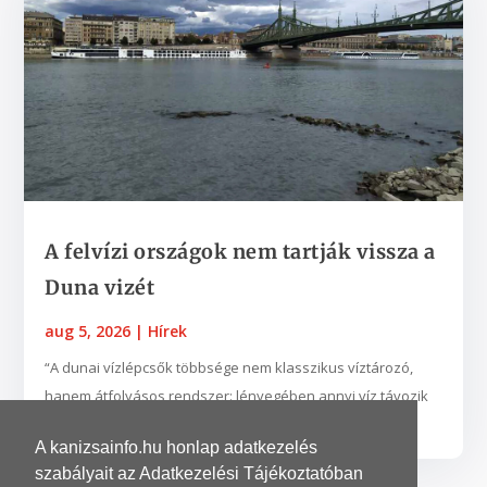
A felvízi országok nem tartják vissza a
Duna vizét
aug 5, 2026
|
Hírek
“A dunai vízlépcsők többsége nem klasszikus víztározó,
hanem átfolyásos rendszer: lényegében annyi víz távozik
belőlük, amennyi beérkezik. Kis vízhozam idején...
A kanizsainfo.hu honlap adatkezelés
szabályait az Adatkezelési Tájékoztatóban