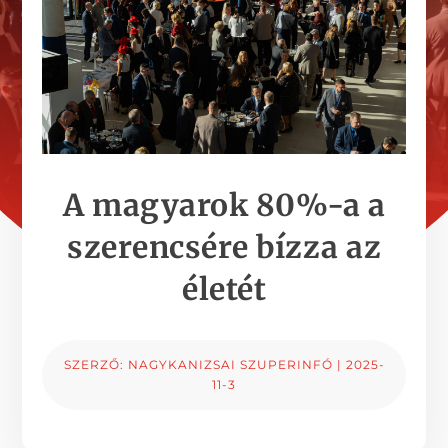
A magyarok 80%-a a
szerencsére bízza az
életét
SZERZŐ:
NAGYKANIZSAI SZUPERINFÓ
|
2025-
11-3