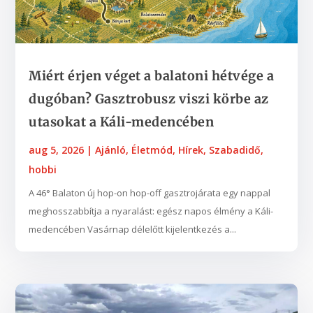
Miért érjen véget a balatoni hétvége a
dugóban? Gasztrobusz viszi körbe az
utasokat a Káli-medencében
aug 5, 2026
|
Ajánló
,
Életmód
,
Hírek
,
Szabadidő,
hobbi
A 46° Balaton új hop-on hop-off gasztrojárata egy nappal
meghosszabbítja a nyaralást: egész napos élmény a Káli-
medencében Vasárnap délelőtt kijelentkezés a...