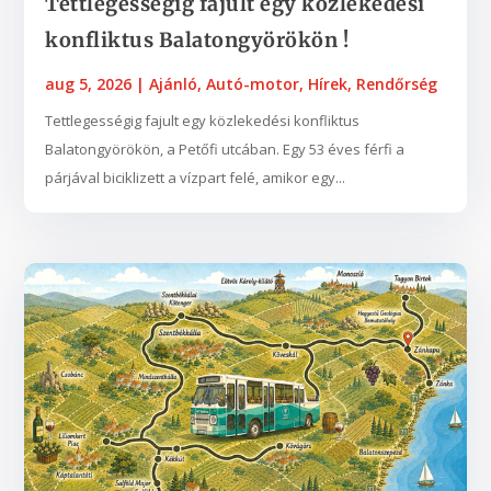
Tettlegességig fajult egy közlekedési
konfliktus Balatongyörökön !
aug 5, 2026
|
Ajánló
,
Autó-motor
,
Hírek
,
Rendőrség
Tettlegességig fajult egy közlekedési konfliktus
Balatongyörökön, a Petőfi utcában. Egy 53 éves férfi a
párjával biciklizett a vízpart felé, amikor egy...