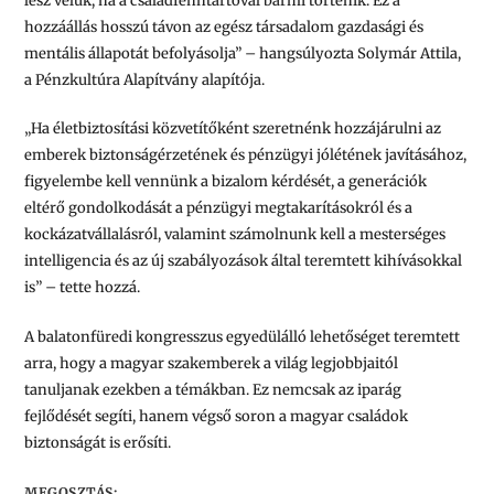
lesz velük, ha a családfenntartóval bármi történik. Ez a
hozzáállás hosszú távon az egész társadalom gazdasági és
mentális állapotát befolyásolja” – hangsúlyozta Solymár Attila,
a Pénzkultúra Alapítvány alapítója.
„Ha életbiztosítási közvetítőként szeretnénk hozzájárulni az
emberek biztonságérzetének és pénzügyi jólétének javításához,
figyelembe kell vennünk a bizalom kérdését, a generációk
eltérő gondolkodását a pénzügyi megtakarításokról és a
kockázatvállalásról, valamint számolnunk kell a mesterséges
intelligencia és az új szabályozások által teremtett kihívásokkal
is” – tette hozzá.
A balatonfüredi kongresszus egyedülálló lehetőséget teremtett
arra, hogy a magyar szakemberek a világ legjobbjaitól
tanuljanak ezekben a témákban. Ez nemcsak az iparág
fejlődését segíti, hanem végső soron a magyar családok
biztonságát is erősíti.
MEGOSZTÁS: