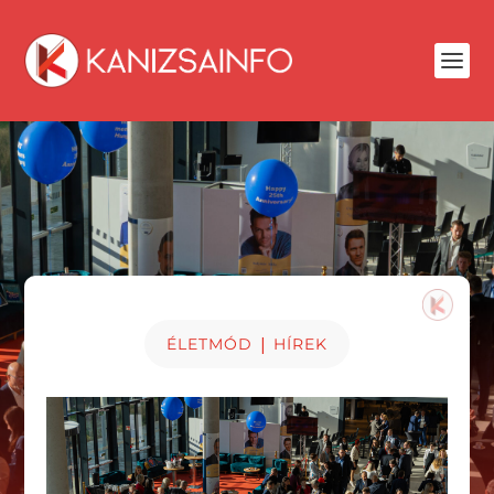
|
ÉLETMÓD
HÍREK