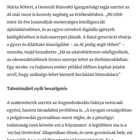
Márta Róbert, a Generali Biztosító igazgatósági tagja szerint az
AI már most is komoly segítség az értékesítésben. „Mi több
mint tíz éve használjuk mesterséges intelligenciát
ajánlatkészítésre, és az egyre növekvő digitális igények
kielégítésében is kulcsszerepet játszik. A fiatal generáció elvárja
a gyors és átlátható kiszolgálást – az AI pedig segít ebben” –
mondta, majd hozzátette: „Ha az adatvédelemre odafigyelünk,
az okoseszközöknek fontos szerepe lehet az életbiztosításban.
Egy stroke-ra hajlamos ember például időben kaphat jelzést
arról, hogy szüksége lehet kiemelt kockázati biztosításra.”
Tabutémából nyílt beszélgetés
A szakemberek szerint az öngondoskodás hiánya nemcsak
egyéni, hanem társadalmi probléma is. „A nyugati országokban
a polgárosodás gyorsabban ment végbe, de a pénzügyi
tudatosság nem követte ezt a folyamatot. A legtöbben ma is a
‘mi baj történhet’ állapotában élnek, és nem gondolnak bele, mi