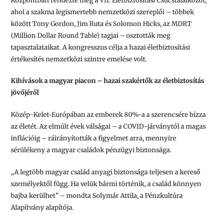
Központban rendezte meg a VII. Életbiztosítási Csúcstalálkozót,
ahol a szakma legismertebb nemzetközi szereplői – többek
között Tony Gordon, Jim Ruta és Solomon Hicks, az MDRT
(Million Dollar Round Table) tagjai – osztották meg
tapasztalataikat. A kongresszus célja a hazai életbiztosítási
értékesítés nemzetközi szintre emelése volt.
Kihívások a magyar piacon – hazai szakértők az életbiztosítás
jövőjéről
Közép-Kelet-Európában az emberek 80%-a a szerencsére bízza
az életét. Az elmúlt évek válságai – a COVID-járványtól a magas
inflációig – ráirányították a figyelmet arra, mennyire
sérülékeny a magyar családok pénzügyi biztonsága.
„A legtöbb magyar család anyagi biztonsága teljesen a kereső
személyektől függ. Ha velük bármi történik, a család könnyen
bajba kerülhet” – mondta Solymár Attila, a Pénzkultúra
Alapítvány alapítója.