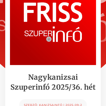
Nagykanizsai
Szuperinfó 2025/36. hét
SZERZŐ:
KANIZSAINFÓ
|
2025-09-2