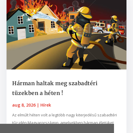
Hárman haltak meg szabadtéri
tüzekben a héten !
aug 8, 2026
|
Hírek
Az elmúlt héten volt a legtöbb nagy kiterjedésű szabadtéri
tűz idén Magyarországon, amelyekben hárman életüket
vesztették - közölte az Országos...