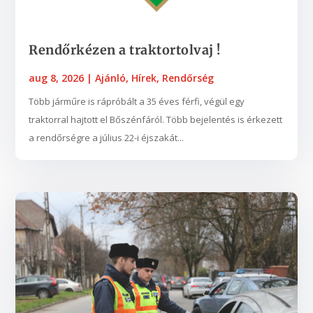
Rendőrkézen a traktortolvaj !
aug 8, 2026
|
Ajánló
,
Hírek
,
Rendőrség
Több járműre is rápróbált a 35 éves férfi, végül egy
traktorral hajtott el Bőszénfáról. Több bejelentés is érkezett
a rendőrségre a július 22-i éjszakát...