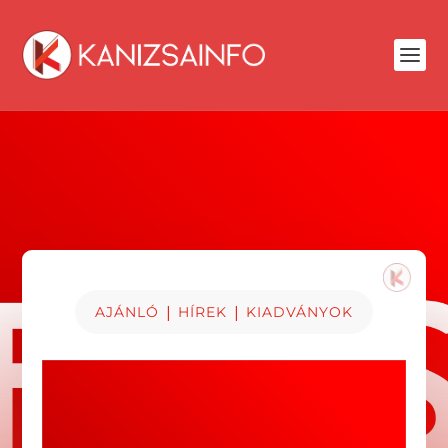
|
|
AJÁNLÓ
HÍREK
KIADVÁNYOK