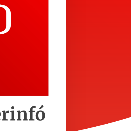
rinfó