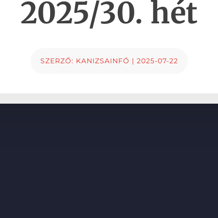
2025/30. hét
SZERZŐ:
KANIZSAINFÓ
|
2025-07-22