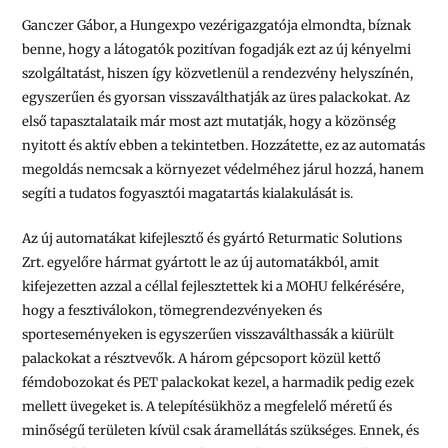
Ganczer Gábor, a Hungexpo vezérigazgatója elmondta, bíznak
benne, hogy a látogatók pozitívan fogadják ezt az új kényelmi
szolgáltatást, hiszen így közvetlenül a rendezvény helyszínén,
egyszerűen és gyorsan visszaválthatják az üres palackokat. Az
első tapasztalataik már most azt mutatják, hogy a közönség
nyitott és aktív ebben a tekintetben. Hozzátette, ez az automatás
megoldás nemcsak a környezet védelméhez járul hozzá, hanem
segíti a tudatos fogyasztói magatartás kialakulását is.
Az új automatákat kifejlesztő és gyártó Returmatic Solutions
Zrt. egyelőre hármat gyártott le az új automatákból, amit
kifejezetten azzal a céllal fejlesztettek ki a MOHU felkérésére,
hogy a fesztiválokon, tömegrendezvényeken és
sporteseményeken is egyszerűen visszaválthassák a kiürült
palackokat a résztvevők. A három gépcsoport közül kettő
fémdobozokat és PET palackokat kezel, a harmadik pedig ezek
mellett üvegeket is. A telepítésükhöz a megfelelő méretű és
minőségű területen kívül csak áramellátás szükséges. Ennek, és