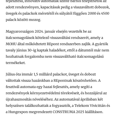
fejlesztésű, innovatív automaták szinte bárhol telepíthetők az
adott rendezvényen, kapacitásuk pedig a visszaváltott dobozok,
üvegek és palackok méretétől és súlyától függően 2000 és 4500
palack között mozog.
Magyarországon 2024. január elsején vezették be az
italcsomagolások kötelező visszaváltási rendszerét, amely a
MOHU által működtetett REpont rendszerben zajlik. A gyártók
tavaly június 30-ig kaptak haladékot, ettől a dátumtól már nem
hozhatnak forgalomba nem visszaváltható italcsomagolású
termékeket.
Július óta immár 1,5 milliárd palackot, üveget és dobozt
váltottak vissza hazánkban a REpontnak köszönhetően. A
fesztivál automata egy hazai fejlesztés, amely segíti a
rendezvények környezetvédelmi törekvéseit, és hozzájárul az
újrahasznosítás növeléséhez. Az automatával áprilisban két
helyszínen találkozhattak a fogyasztók, a Telekom Vivicittán és
a Hungexpon megrendezett CONSTRUMA 2025 kiállításon.