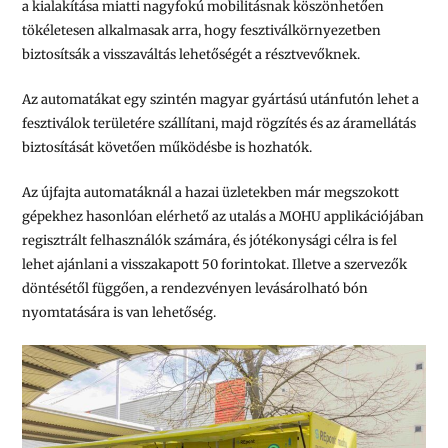
a kialakítása miatti nagyfokú mobilitásnak köszönhetően
tökéletesen alkalmasak arra, hogy fesztiválkörnyezetben
biztosítsák a visszaváltás lehetőségét a résztvevőknek.
Az automatákat egy szintén magyar gyártású utánfutón lehet a
fesztiválok területére szállítani, majd rögzítés és az áramellátás
biztosítását követően működésbe is hozhatók.
Az újfajta automatáknál a hazai üzletekben már megszokott
gépekhez hasonlóan elérhető az utalás a MOHU applikációjában
regisztrált felhasználók számára, és jótékonysági célra is fel
lehet ajánlani a visszakapott 50 forintokat. Illetve a szervezők
döntésétől függően, a rendezvényen levásárolható bón
nyomtatására is van lehetőség.