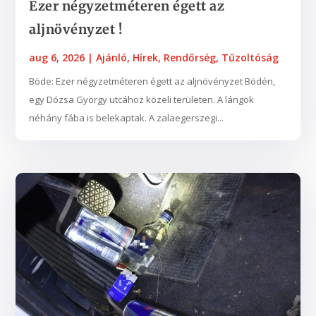
Ezer négyzetméteren égett az
aljnövényzet !
aug 6, 2026
|
Ajánló
,
Hírek
,
Rendőrség
,
Tűzoltóság
Böde: Ezer négyzetméteren égett az aljnövényzet Bödén,
egy Dózsa György utcához közeli területen. A lángok
néhány fába is belekaptak. A zalaegerszegi...