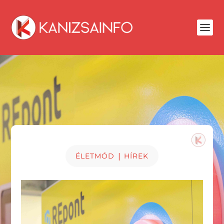
|
ÉLETMÓD
HÍREK