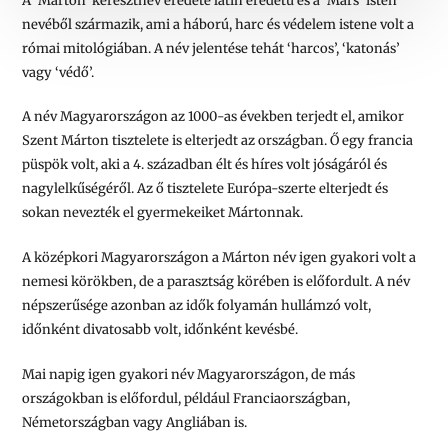
A ‘Márton’ keresztnév eredete latin eredetű és a ‘Mars’ isten
nevéből származik, ami a háború, harc és védelem istene volt a
római mitológiában. A név jelentése tehát ‘harcos’, ‘katonás’
vagy ‘védő’.
A név Magyarországon az 1000-as években terjedt el, amikor
Szent Márton tisztelete is elterjedt az országban. Ő egy francia
püspök volt, aki a 4. században élt és híres volt jóságáról és
nagylelkűségéről. Az ő tisztelete Európa-szerte elterjedt és
sokan nevezték el gyermekeiket Mártonnak.
A középkori Magyarországon a Márton név igen gyakori volt a
nemesi körökben, de a parasztság körében is előfordult. A név
népszerűsége azonban az idők folyamán hullámzó volt,
időnként divatosabb volt, időnként kevésbé.
Mai napig igen gyakori név Magyarországon, de más
országokban is előfordul, például Franciaországban,
Németországban vagy Angliában is.