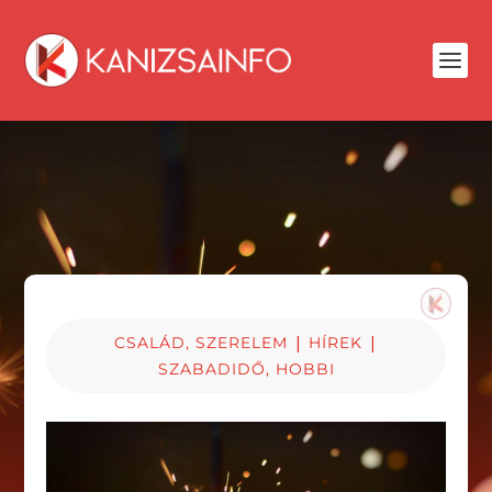
|
|
CSALÁD, SZERELEM
HÍREK
SZABADIDŐ, HOBBI