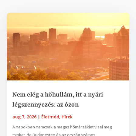
Nem elég a hőhullám, itt a nyári
légszennyezés: az ózon
aug 7, 2026
|
Életmód
,
Hírek
A napokban nemcsak a magas hőmérséklet visel meg
minket, de Budapesten és az ország számos