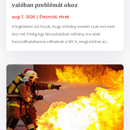
valóban problémát okoz
aug 7, 2026
|
Életmód
,
Hírek
A legtöbben azt hiszik, hogy vízhiány esetén csak inni nem
lesz mit. Pedig egy társasházban néhány óra alatt
használhatatlanná válhatnak a WC-k, megszűnhet az...