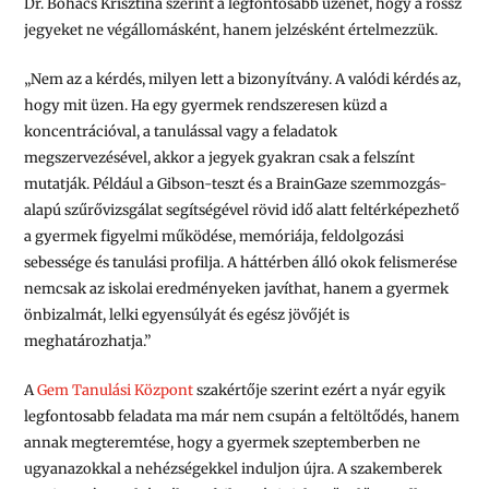
Dr. Bohács Krisztina szerint a legfontosabb üzenet, hogy a rossz
jegyeket ne végállomásként, hanem jelzésként értelmezzük.
„Nem az a kérdés, milyen lett a bizonyítvány. A valódi kérdés az,
hogy mit üzen. Ha egy gyermek rendszeresen küzd a
koncentrációval, a tanulással vagy a feladatok
megszervezésével, akkor a jegyek gyakran csak a felszínt
mutatják. Például a Gibson-teszt és a BrainGaze szemmozgás-
alapú szűrővizsgálat segítségével rövid idő alatt feltérképezhető
a gyermek figyelmi működése, memóriája, feldolgozási
sebessége és tanulási profilja. A háttérben álló okok felismerése
nemcsak az iskolai eredményeken javíthat, hanem a gyermek
önbizalmát, lelki egyensúlyát és egész jövőjét is
meghatározhatja.”
A
Gem Tanulási Központ
szakértője szerint ezért a nyár egyik
legfontosabb feladata ma már nem csupán a feltöltődés, hanem
annak megteremtése, hogy a gyermek szeptemberben ne
ugyanazokkal a nehézségekkel induljon újra. A szakemberek