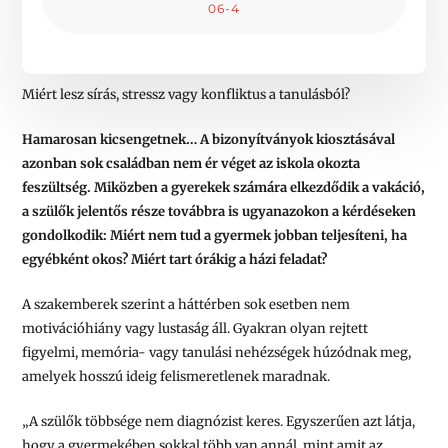
06-4
Miért lesz sírás, stressz vagy konfliktus a tanulásból?
Hamarosan kicsengetnek… A bizonyítványok kiosztásával
azonban sok családban nem ér véget az iskola okozta
feszültség. Miközben a gyerekek számára elkezdődik a vakáció,
a szülők jelentős része továbbra is ugyanazokon a kérdéseken
gondolkodik: Miért nem tud a gyermek jobban teljesíteni, ha
egyébként okos? Miért tart órákig a házi feladat?
A szakemberek szerint a háttérben sok esetben nem
motivációhiány vagy lustaság áll. Gyakran olyan rejtett
figyelmi, memória- vagy tanulási nehézségek húzódnak meg,
amelyek hosszú ideig felismeretlenek maradnak.
„A szülők többsége nem diagnózist keres. Egyszerűen azt látja,
hogy a gyermekében sokkal több van annál, mint amit az