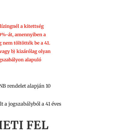
lízingnél a kitettség
0%-át,
amennyiben a
 nem töltötték be a 41.
 vagy
b)
kizárólag olyan
ogszabályon alapuló
NB rendelet alapján 10
lt a jogszabályból a 41 éves
ETI FEL