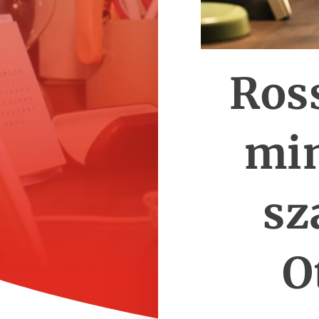
Ros
min
sz
O