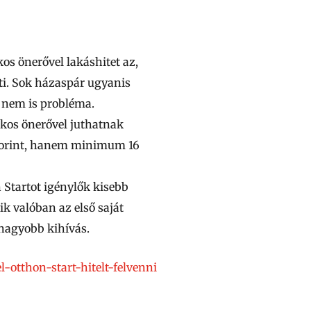
os önerővel lakáshitet az,
ti.
Sok házaspár ugyanis
 nem is probléma.
ékos önerővel juthatnak
ó forint, hanem minimum 16
 Startot igénylők kisebb
ik valóban az első saját
gnagyobb kihívás.
otthon-start-hitelt-felvenni