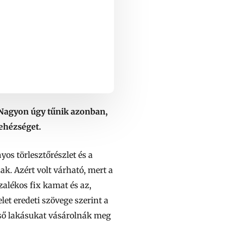
. Nagyon úgy tűnik azonban,
ehézséget.
os törlesztőrészlet és a
k. Azért volt várható, mert a
zalékos fix kamat és az,
t eredeti szövege szerint a
első lakásukat vásárolnák meg