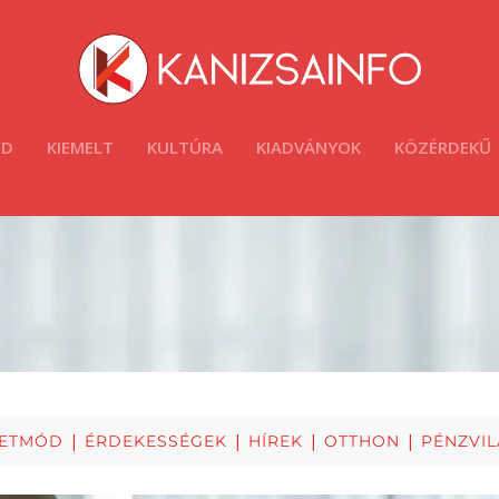
ÓD
KIEMELT
KULTÚRA
KIADVÁNYOK
KÖZÉRDEKŰ
|
|
|
|
LETMÓD
ÉRDEKESSÉGEK
HÍREK
OTTHON
PÉNZVI