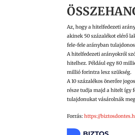
ÖSSZEHAN
Az, hogy a hitelfedezeti arán
akinek 50 százalékot elérő l
fele-fele arányban tulajdono
A hitelfedezeti arányokról s
hitelhez. Például egy 80 mil
millió forintra lesz szükség.
A 10 százalékos önerőre jogos
része tudja majd a hitelt így 
tulajdonukat vásárolnák meg.
Forrás:
https://biztosdontes