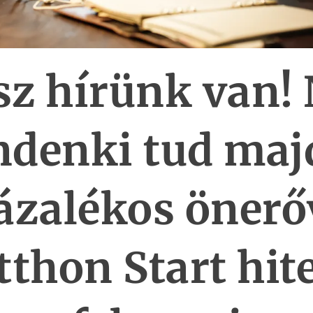
sz hírünk van!
denki tud maj
ázalékos önerő
tthon Start hite