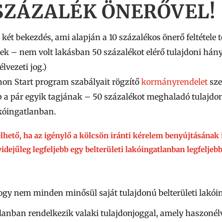
 SZÁZALÉK ÖNERŐVEL!
t bekezdés, ami alapján a 10 százalékos önerő feltétele 
k – nem volt lakásban 50 százalékot elérő tulajdoni hán
lvezeti jog.)
thon Start program szabályait rögzítő
kormányrendelet
sze
b a pár egyik tagjának –
50 százalékot meghaladó tulajdo
akóingatlanban.
lhető, ha az igénylő a kölcsön iránti kérelem benyújtásának
idejűleg legfeljebb egy belterületi lakóingatlanban legfeljeb
 hogy nem minden minősül saját tulajdonú belterületi lakó
tlanban rendelkezik valaki tulajdonjoggal, amely haszonélve