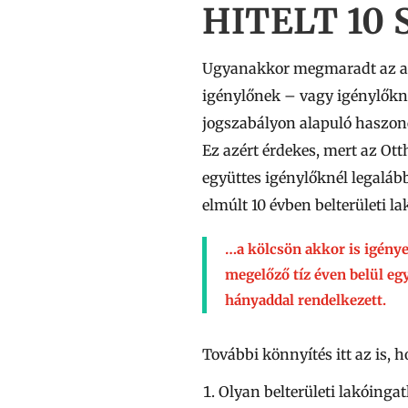
HITELT 10
Ugyanakkor megmaradt az a ké
igénylőnek – vagy igénylőkne
jogszabályon alapuló haszoné
Ez azért érdekes, mert az Ot
együttes igénylőknél legaláb
elmúlt 10 évben belterületi l
…a kölcsön akkor is igénye
megelőző tíz éven belül egy
hányaddal rendelkezett.
További könnyítés itt az is,
Olyan belterületi lakóinga