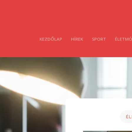
KEZDŐLAP
HÍREK
SPORT
ÉLETM
É