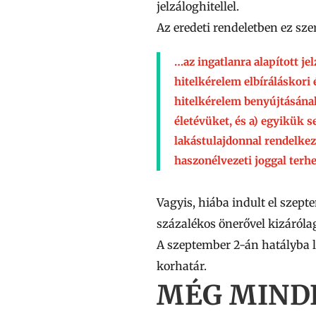
jelzáloghitellel.
Az eredeti rendeletben ez szer
…az ingatlanra alapított jel
hitelkérelem elbíráláskori
hitelkérelem benyújtásának 
életévüket, és
a)
egyikük se
lakástulajdonnal rendelkez
haszonélvezeti joggal terhe
Vagyis, hiába indult el szept
százalékos önerővel kizárólag 
A szeptember 2-án hatályba l
korhatár.
MÉG MINDI