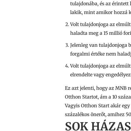
tulajdonába, és az érintet
lakik, mint amikor hozzá k
Volt tulajdonjoga az elmúlt
haladta meg a
15 millió
for
Jelenleg van tulajdonjoga b
forgalmi értéke nem halad
Volt tulajdonjoga az elmúl
elrendelte vagy engedélyez
Ez azt jelenti, hogy az MNB r
Otthon Startot, ám a 10 száz
Vagyis Otthon Start akár egy
százalékos önerőt, amihez 50
SOK HÁZAS