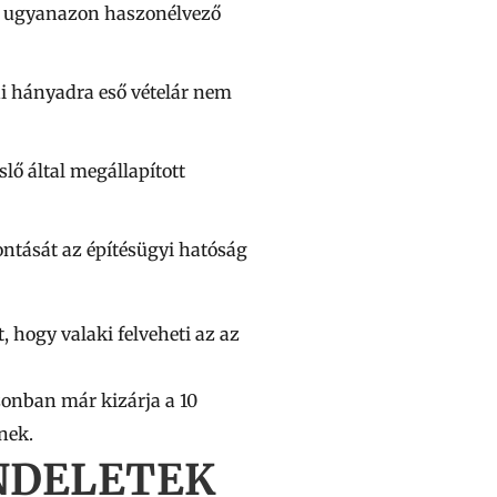
 is ugyanazon haszonélvező
oni hányadra eső vételár nem
lő által megállapított
ontását az építésügyi hatóság
 hogy valaki felveheti az az
zonban már kizárja a 10
nek.
NDELETEK