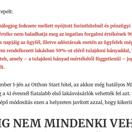
epelt:
zálogjog fedezete mellett nyújtott forinthitelnél és pénzügyi 
 értéke nem haladhatja meg az ingatlan forgalmi értékének
9
napjáig az ügyfél, illetve adóstársak esetén az ügyfelek még
m rendelkezett lakásban 50%-ot elérő tulajdoni hányaddal,
tek, amely – a tulajdoni hányad mértékétől függetlenül – j
lt.
ember 1-jén az Otthon Start hitel, az akkor még hatályos M
a 41 évesnél fiatalabb első lakásvásárlók vehették fel azt.
épő módosítás ezen a helyzeten javított azzal, hogy
kikerü
G NEM MINDENKI VEH