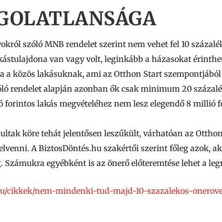
GOLATLANSÁGA
yokról szóló MNB rendelet szerint nem vehet fel 10 százalék
akástulajdona van vagy volt,
leginkább a házasokat érinthe
sa a közös lakásuknak, ami az Otthon Start szempontjából
zóló rendelet alapján azonban ők csak minimum 20 százal
lió forintos lakás megvételéhez nem lesz elegendő 8 milli
ultak köre tehát jelentősen leszűkült, várhatóan az Otthon
felvenni. A BiztosDöntés.hu szakértői szerint főleg azok, ak
 Számukra egyébként is az önerő előteremtése lehet a le
.hu/cikkek/nem-mindenki-tud-majd-10-szazalekos-onerovel-