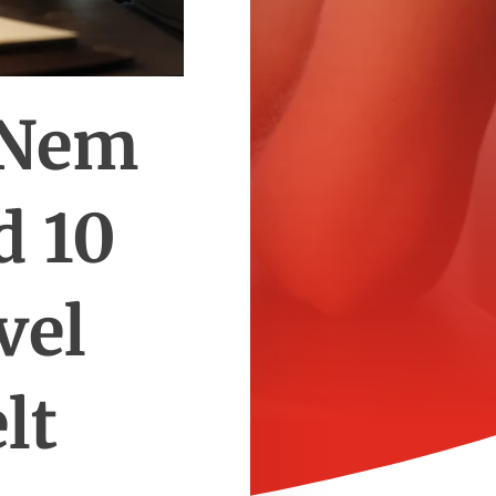
 Nem
d 10
vel
lt