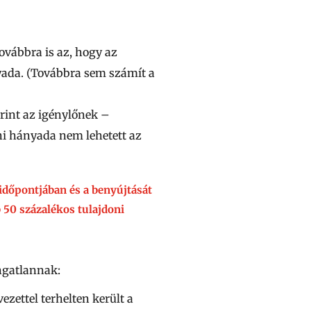
továbbra is az, hogy
az
yada.
(Továbbra sem számít a
rint az igénylőnek –
ni hányada
nem lehetett az
 időpontjában és a benyújtását
b
50
százalékos tulajdoni
ingatlannak:
zettel terhelten került a