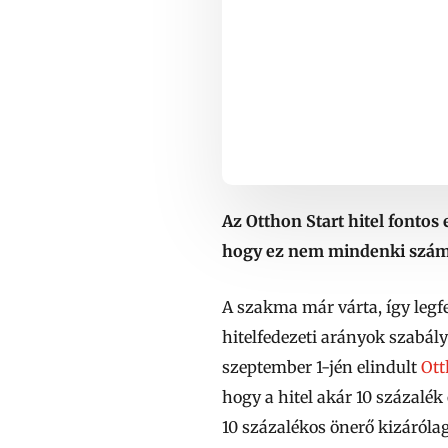
Az Otthon Start hitel fontos
hogy ez nem mindenki számá
A szakma már várta, így legfe
hitelfedezeti arányok szabál
szeptember 1-jén elindult
Ott
hogy
a hitel akár 10 százalék 
10 százalékos önerő kizárólag