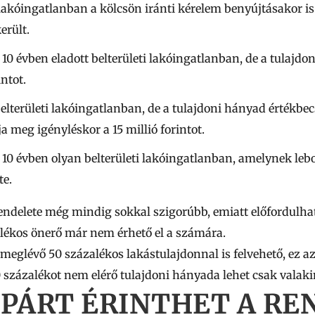
t lakóingatlanban a kölcsön iránti kérelem benyújtásakor
erült.
 10 évben eladott belterületi lakóingatlanban, de a tulajd
intot.
elterületi lakóingatlanban, de a tulajdoni hányad értékbecs
ja meg igényléskor a
15 millió
forintot.
t 10 évben olyan belterületi lakóingatlanban, amelynek leb
te.
endelete még mindig sokkal szigorúbb, emiatt előfordulhat,
alékos önerő már nem érhető el a számára.
 meglévő 50 százalékos lakástulajdonnal is felvehető, ez a
 százalékot nem elérő tulajdoni hányada lehet csak valaki
PÁRT ÉRINTHET A RE