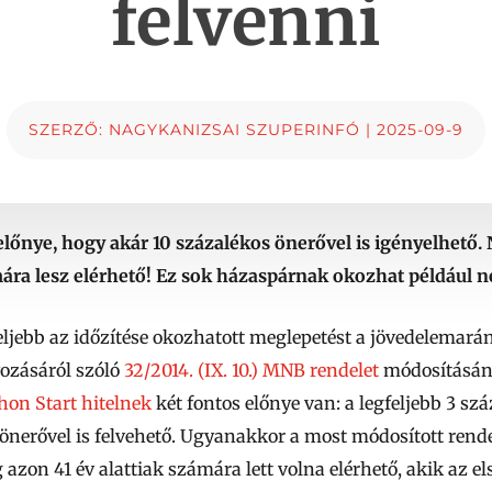
felvenni
SZERZŐ:
NAGYKANIZSAI SZUPERINFÓ
|
2025-09-9
 előnye, hogy akár 10 százalékos önerővel is igényelhető
ra lesz elérhető! Ez sok házaspárnak okozhat például n
ljebb az időzítése okozhatott meglepetést a jövedelemarány
yozásáról szóló
32/2014. (IX. 10.) MNB rendelet
módosításána
hon Start hitelnek
két fontos előnye van: a legfeljebb 3 szá
önerővel is felvehető.
Ugyanakkor a most módosított rendele
 azon 41 év alattiak számára lett volna elérhető, akik az 