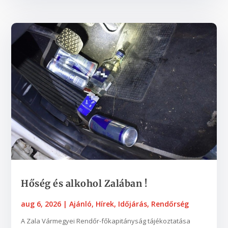
Hőség és alkohol Zalában !
aug 6, 2026
|
Ajánló
,
Hírek
,
Időjárás
,
Rendőrség
A Zala Vármegyei Rendőr-főkapitányság tájékoztatása