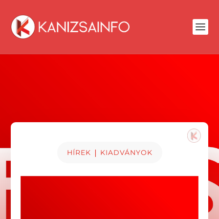
|
HÍREK
KIADVÁNYOK