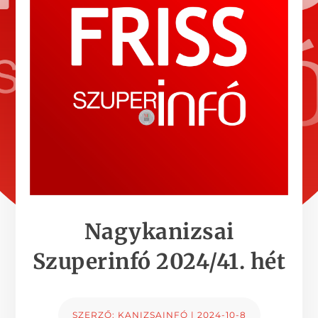
Nagykanizsai
Szuperinfó 2024/41. hét
SZERZŐ:
KANIZSAINFÓ
|
2024-10-8