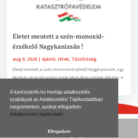
Életet mentett a szén-monoxid-
érzékelő Nagykanizsán !
aug 6, 2026
|
Ajánló
,
Hírek
,
Tűzoltóság
Életet mentett a szén-monoxid-érzékelő Nagykanizsán, egy
Munkás utcai társasház egyik lakásában péntek délután. A
készülék egy nyílt égésterű vízmelegítő...
A kanizsainfo.hu honlap adatkezelés
szabályait az Adatkezelési Tájékoztatóban
megismertem, azokat elfogadom.
Adatkezelési tájékoztató
© 2026
| Grafika és kivitelezés
DinoDinelli
Elfogadom