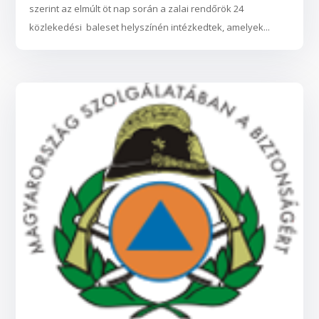
szerint az elmúlt öt nap során a zalai rendőrök 24
közlekedési baleset helyszínén intézkedtek, amelyek...