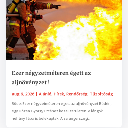
Ezer négyzetméteren égett az
aljnövényzet !
aug 6, 2026
|
Ajánló
,
Hírek
,
Rendőrség
,
Tűzoltóság
Böde: Ezer négyzetméteren égett az aljnövényzet Bödén,
egy Dózsa György utcához közeli területen. A lángok
néhány fába is belekaptak. A zalaegerszegi...